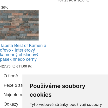
464,25 Kč
619,00 Kč
-30%
Tapeta Best of Kámen a
dřevo - Interiérový
kamenný obkladový
pásek hnědo černý
427,70 Kč
611,00 Kč
O firmě
Péče o zákazníka
Používáme soubory
cookies
Najdete nás
Odkazy
Tyto webové stránky používají soubory