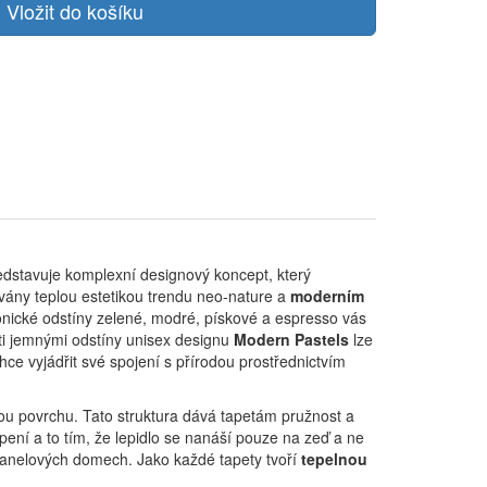
dstavuje komplexní designový koncept, který
ovány teplou estetikou trendu neo-nature a
moderním
onické odstíny zelené, modré, pískové a espresso vás
ti jemnými odstíny unisex designu
Modern Pastels
lze
ce vyjádřit své spojení s přírodou prostřednictvím
ou povrchu. Tato struktura dává tapetám pružnost a
pení a to tím, že lepidlo se nanáší pouze na zeď a ne
 panelových domech. Jako každé tapety tvoří
tepelnou