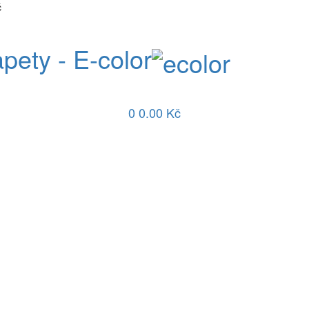
č
apety - E-color
0
0.00 Kč