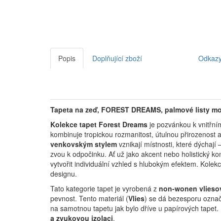
Popis
Doplňující zboží
Odkaz
Tapeta na zeď, FOREST DREAMS, palmové listy mo
Kolekce tapet Forest Dreams
je pozvánkou k vnitřním
kombinuje tropickou rozmanitost, útulnou přirozenost a
venkovským stylem
vznikají místnosti, které dýchají 
zvou k odpočinku.
Ať už jako akcent nebo holistický ko
vytvořit individuální vzhled s hlubokým efektem.
Kolekc
designu.
Tato kategorie tapet je vyrobená z
non-wonen vlieso
pevnost. Tento materiál (
Vlies
) se dá bezesporu označi
na samotnou tapetu jak bylo dříve u papírových tapet.
a zvukovou izolaci
.