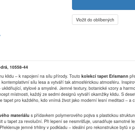
Vložit do oblíbených
y
drá, 10558-44
u klidu – k napojení na sílu přírody.
Touto
kolekcí tapet Erismann
pře
 kontemplativní sílu lesa a vytváří tak atmosférickou atmosféru.
Inspir
– uklidňující, stylové a smyslné.
Jemné textury, botanické vzory a harm
ncept místnosti, každý ze sedmi designů vytváří okamžiky klidu.
S dese
e tapet pro každého, kdo vnímá život jako moderní lesní meditaci – a ch
vého materiálu
s přídavkem polymerového pojiva s plastickou struktur
t u tapet za revoluční. Při lepení se nesmršťuje, usnadňuje samotné le
 Překlenuje jemné trhliny v podkladu – ideální pro rekonstrukce bytů v