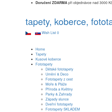
Doručení ZDARMA
při objednávce nad 3000 K
tapety, koberce, fotot
Wish List
0
Home
Tapety
Kusové koberce
Fototapety
Dětské fototapety
Umění & Deco
Fototapety z cest
Moře & Pláže
Příroda a Květiny
Parky & Zahrady
Západy slunce
Dveřní fototapety
Fototapety SKLADEM