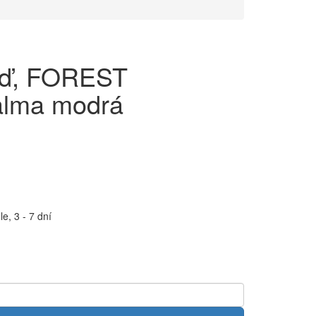
eď, FOREST
lma modrá
e, 3 - 7 dní