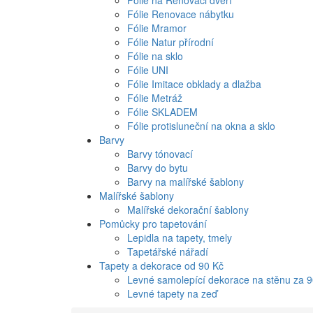
Fólie na Renovaci dveří
Fólie Renovace nábytku
Fólie Mramor
Fólie Natur přírodní
Fólie na sklo
Fólie UNI
Fólie Imitace obklady a dlažba
Fólie Metráž
Fólie SKLADEM
Fólie protisluneční na okna a sklo
Barvy
Barvy tónovací
Barvy do bytu
Barvy na malířské šablony
Malířské šablony
Malířské dekorační šablony
Pomůcky pro tapetování
Lepidla na tapety, tmely
Tapetářské nářadí
Tapety a dekorace od 90 Kč
Levné samolepící dekorace na stěnu za 
Levné tapety na zeď