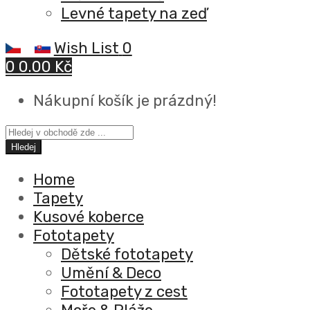
Levné tapety na zeď
Wish List
0
0
0.00 Kč
Nákupní košík je prázdný!
Hledej
Home
Tapety
Kusové koberce
Fototapety
Dětské fototapety
Umění & Deco
Fototapety z cest