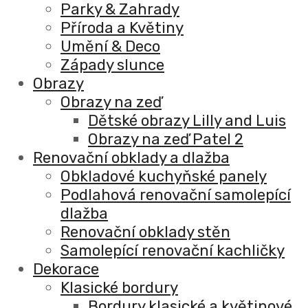
Parky & Zahrady
Příroda a Květiny
Umění & Deco
Západy slunce
Obrazy
Obrazy na zeď
Dětské obrazy Lilly and Luis
Obrazy na zeď Patel 2
Renovační obklady a dlažba
Obkladové kuchyňské panely
Podlahová renovační samolepící
dlažba
Renovační obklady stěn
Samolepící renovační kachličky
Dekorace
Klasické bordury
Bordury klasické a květinové