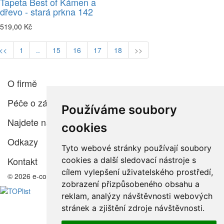
Tapeta Best of Kámen a
dřevo - stará prkna 142
519,00 Kč
<<
1
..
15
16
17
18
>>
O firmě
Péče o zákazníka
Používáme soubory
Najdete nás
cookies
Odkazy
Tyto webové stránky používají soubory
Kontakt
cookies a další sledovací nástroje s
cílem vylepšení uživatelského prostředí,
© 2026 e-color.cz
zobrazení přizpůsobeného obsahu a
reklam, analýzy návštěvnosti webových
stránek a zjištění zdroje návštěvnosti.