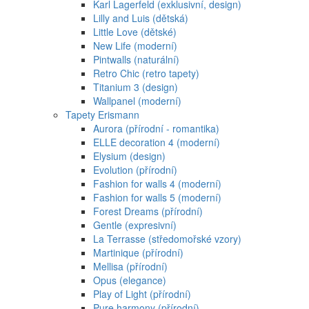
Karl Lagerfeld (exklusivní, design)
Lilly and Luis (dětská)
Little Love (dětské)
New Life (moderní)
Pintwalls (naturální)
Retro Chic (retro tapety)
Titanium 3 (design)
Wallpanel (moderní)
Tapety Erismann
Aurora (přírodní - romantika)
ELLE decoration 4 (moderní)
Elysium (design)
Evolution (přírodní)
Fashion for walls 4 (moderní)
Fashion for walls 5 (moderní)
Forest Dreams (přírodní)
Gentle (expresivní)
La Terrasse (středomořské vzory)
Martinique (přírodní)
Mellisa (přírodní)
Opus (elegance)
Play of Light (přírodní)
Pure harmony (přírodní)