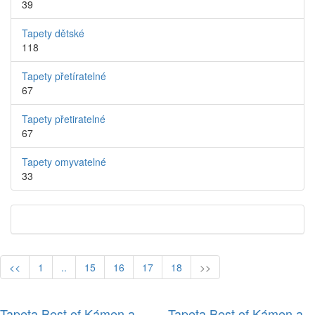
39
Tapety dětské
118
Tapety přetíratelné
67
Tapety přetiratelné
67
Tapety omyvatelné
33
<<
1
..
15
16
17
18
>>
Tapeta Best of Kámen a
Tapeta Best of Kámen a