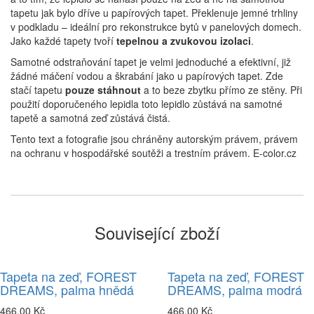
tapetu jak bylo dříve u papírových tapet. Překlenuje jemné trhliny
v podkladu – ideální pro rekonstrukce bytů v panelových domech.
Jako každé tapety tvoří
tepelnou a zvukovou izolaci
.
Samotné odstraňování tapet je velmi jednoduché a efektivní, již
žádné máčení vodou a škrabání jako u papírových tapet. Zde
stačí tapetu
pouze stáhnout
a to beze zbytku přímo ze stěny. Při
použití doporučeného lepidla toto lepidlo zůstává na samotné
tapetě a samotná zeď zůstává čistá.
Tento text a fotografie jsou chráněny autorským právem, právem
na ochranu v hospodářské soutěži a trestním právem. E-color.cz
Související zboží
Tapeta na zeď, FOREST
Tapeta na zeď, FOREST
DREAMS, palma hnědá
DREAMS, palma modrá
466,00 Kč
466,00 Kč