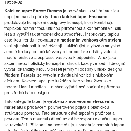
10558-02
Kolekce tapet Forest Dreams
je pozvánkou k vnitřnímu klidu – k
napojení na sílu přírody.
Touto
kolekcí tapet Erismann
představuje komplexní designový koncept, který kombinuje
tropickou rozmanitost, útulnou přirozenost a kontemplativní sílu
lesa a vytváří tak atmosférickou atmosféru.
Inspirovány teplou
estetikou trendu neo-nature a
moderním venkovským stylem
vznikají místnosti, které dýchají – uklidňující, stylové a smyslné.
Jemné textury, botanické vzory a harmonické odstíny zelené,
modré, pískové a espresso vás zvou k odpočinku.
Ať už jako
akcent nebo holistický koncept místnosti, každý ze sedmi designů
vytváří okamžiky klidu.
S deseti jemnými odstíny unisex designu
Modern Pastels
lze vytvořit individuální vzhled s hlubokým
efektem.
Kolekce tapet pro každého, kdo vnímá život jako
moderní lesní meditaci – a chce vyjádřit své spojení s přírodou
prostřednictvím designu.
Tato kategorie tapet je vyrobená z
non-wonen vliesového
materiálu
s přídavkem polymerového pojiva s plastickou
strukturou povrchu. Tato struktura dává tapetám pružnost a
pevnost. Tento materiál (
Vlies
) se dá bezesporu označit u tapet
za revoluční. Při lepení se nesmršťuje, usnadňuje samotné lepení
a to tím, že lepidlo se nanáší pouze na zeď a ne na samotnou