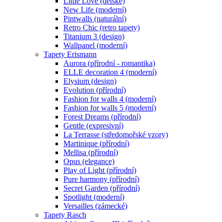
Little Love (dětské)
New Life (moderní)
Pintwalls (naturální)
Retro Chic (retro tapety)
Titanium 3 (design)
Wallpanel (moderní)
Tapety Erismann
Aurora (přírodní - romantika)
ELLE decoration 4 (moderní)
Elysium (design)
Evolution (přírodní)
Fashion for walls 4 (moderní)
Fashion for walls 5 (moderní)
Forest Dreams (přírodní)
Gentle (expresivní)
La Terrasse (středomořské vzory)
Martinique (přírodní)
Mellisa (přírodní)
Opus (elegance)
Play of Light (přírodní)
Pure harmony (přírodní)
Secret Garden (přírodní)
Spotlight (moderní)
Versailles (zámecké)
Tapety Rasch