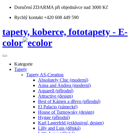
Doručení ZDARMA
při objednávce nad 3000 Kč
Rychlý kontakt +420 608 449 590
tapety, koberce, fototapety - E-
color
Kategorie
Tapety
Tapety AS-Creation
Absolutely Chic (moderní)
Anna and Andrea (moderní)
Aquarell (přírodní)
Attractive (design)
Best of Kámen a dřevo (přírodní)
El Palacio (zámecké)
House of Turnowsky (design)
Hygge (přírodní)
Karl Lagerfeld (exklusivní, design)
Lilly and Luis (dětská)