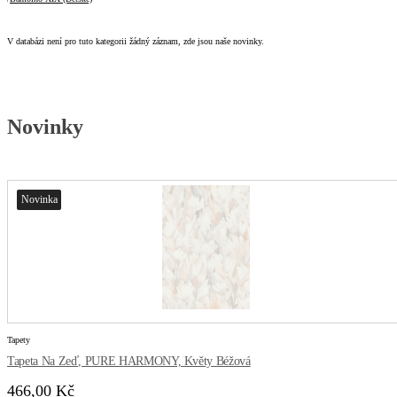
V databázi není pro tuto kategorii žádný záznam, zde jsou naše novinky.
Novinky
Novinka
Tapety
Tapeta Na Zeď, PURE HARMONY, Květy Béžová
466,00 Kč