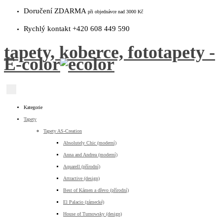
Doručení ZDARMA
při objednávce nad 3000 Kč
Rychlý kontakt +420 608 449 590
tapety, koberce, fototapety -
E-color
Kategorie
Tapety
Tapety AS-Creation
Absolutely Chic (moderní)
Anna and Andrea (moderní)
Aquarell (přírodní)
Attractive (design)
Best of Kámen a dřevo (přírodní)
El Palacio (zámecké)
House of Turnowsky (design)