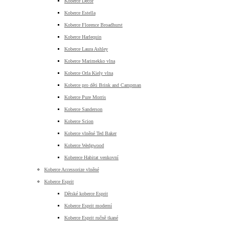
Koberce Decor
Koberce Estella
Koberce Florence Broadhurst
Koberce Harlequin
Koberce Laura Ashley
Koberce Marimekko vlna
Koberce Orla Kiely vlna
Koberce pro děti Brink and Campman
Koberce Pure Morris
Koberce Sanderson
Koberce Scion
Koberce vlněné Ted Baker
Koberce Wedgwood
Koberece Habitat venkovní
Koberce Accessorize vlněné
Koberce Esprit
Dětské koberce Esprit
Koberce Esprit moderní
Koberce Esprit ručně tkané