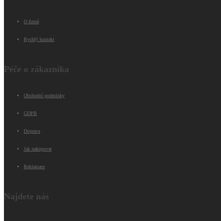
O firmě
Rychlý kontakt
Péče o zákazníka
Obchodní podmínky
GDPR
Doprava
Jak nakupovat
Reklamace
Najdete nás