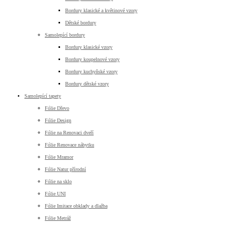
Bordury klasické a květinové vzory
Dětské bordury
Samolepící bordury
Bordury klasické vzory
Bordury koupelnové vzory
Bordury kuchyňské vzory
Bordury dětské vzory
Samolepící tapety
Fólie Dřevo
Fólie Design
Fólie na Renovaci dveří
Fólie Renovace nábytku
Fólie Mramor
Fólie Natur přírodní
Fólie na sklo
Fólie UNI
Fólie Imitace obklady a dlažba
Fólie Metráž