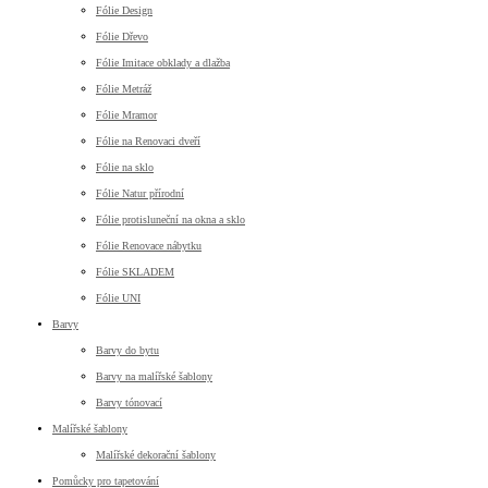
Fólie Design
Fólie Dřevo
Fólie Imitace obklady a dlažba
Fólie Metráž
Fólie Mramor
Fólie na Renovaci dveří
Fólie na sklo
Fólie Natur přírodní
Fólie protisluneční na okna a sklo
Fólie Renovace nábytku
Fólie SKLADEM
Fólie UNI
Barvy
Barvy do bytu
Barvy na malířské šablony
Barvy tónovací
Malířské šablony
Malířské dekorační šablony
Pomůcky pro tapetování