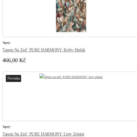
Tapety
Tapeta Na Zeď, PURE HARMONY, Květy Hnědá
466,00 Kč
Novinka
Tapety
Tapeta Na Zeď, PURE HARMONY, Listy Zelená