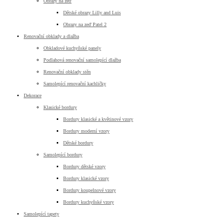
Obrazy na zeď
Dětské obrazy Lilly and Luis
Obrazy na zeď Patel 2
Renovační obklady a dlažba
Obkladové kuchyňské panely
Podlahová renovační samolepící dlažba
Renovační obklady stěn
Samolepící renovační kachličky
Dekorace
Klasické bordury
Bordury klasické a květinové vzory
Bordury moderní vzory
Dětské bordury
Samolepící bordury
Bordury dětské vzory
Bordury klasické vzory
Bordury koupelnové vzory
Bordury kuchyňské vzory
Samolepící tapety