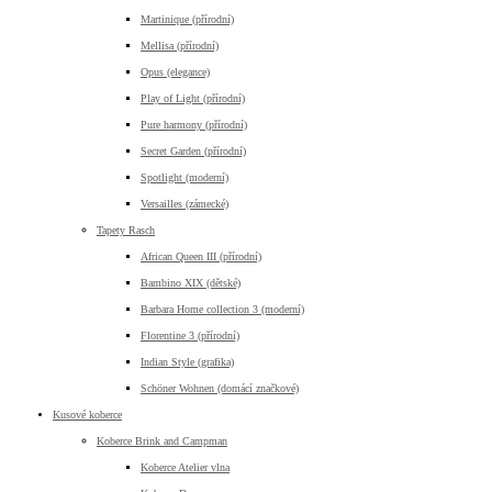
Martinique (přírodní)
Mellisa (přírodní)
Opus (elegance)
Play of Light (přírodní)
Pure harmony (přírodní)
Secret Garden (přírodní)
Spotlight (moderní)
Versailles (zámecké)
Tapety Rasch
African Queen III (přírodní)
Bambino XIX (dětské)
Barbara Home collection 3 (moderní)
Florentine 3 (přírodní)
Indian Style (grafika)
Schöner Wohnen (domácí značkové)
Kusové koberce
Koberce Brink and Campman
Koberce Atelier vlna