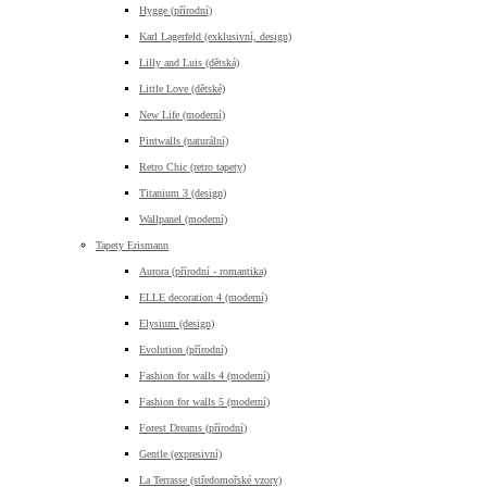
Hygge (přírodní)
Karl Lagerfeld (exklusivní, design)
Lilly and Luis (dětská)
Little Love (dětské)
New Life (moderní)
Pintwalls (naturální)
Retro Chic (retro tapety)
Titanium 3 (design)
Wallpanel (moderní)
Tapety Erismann
Aurora (přírodní - romantika)
ELLE decoration 4 (moderní)
Elysium (design)
Evolution (přírodní)
Fashion for walls 4 (moderní)
Fashion for walls 5 (moderní)
Forest Dreams (přírodní)
Gentle (expresivní)
La Terrasse (středomořské vzory)