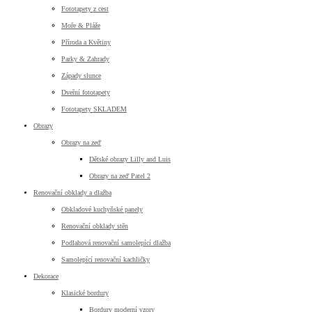
Fototapety z cest
Moře & Pláže
Příroda a Květiny
Parky & Zahrady
Západy slunce
Dveřní fototapety
Fototapety SKLADEM
Obrazy
Obrazy na zeď
Dětské obrazy Lilly and Luis
Obrazy na zeď Patel 2
Renovační obklady a dlažba
Obkladové kuchyňské panely
Renovační obklady stěn
Podlahová renovační samolepící dlažba
Samolepící renovační kachličky
Dekorace
Klasické bordury
Bordury moderní vzory