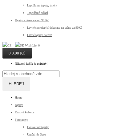
Lepidla na tapety, tmely
Tapetářské nářadí
Tapety a dekorace od 90 Kč
Levné samolepící dekorace na stěnu za 90Kč
Levné tapety na zeď
Wish List
0
0
0.00 KČ
Nákupní košík je prázdný!
HLEDEJ
Home
Tapety
Kusové koberce
Fototapety
Dětské fototapety
Umění & Deco