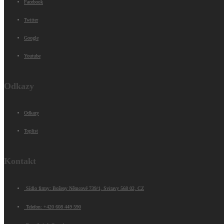
Facebook
Twitter
Google
Youtube
Odkazy
Odkazy
Toplist
Kontakt
Sídlo firmy: Boženy Němcové 739/1, Svitavy 568 02, CZ
Telefon: +420 608 449 590