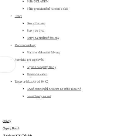
Fólie SKLADEM
Fólie protisluneční na okna a sklo
Barvy
Barvy tónovací
Barvy do bytu
Barvy na malířské šablony
Malířské šablony
Malířské dekorační šablony
Pomůcky pro tapetování
Lepidla na tapety, tmely
Tapetářské nářadí
Tapety a dekorace od 90 Kč
Levné samolepící dekorace na stěnu za 90Kč
Levné tapety na zeď
Tapety
Tapety Rasch
Bambino XIX (dětské)