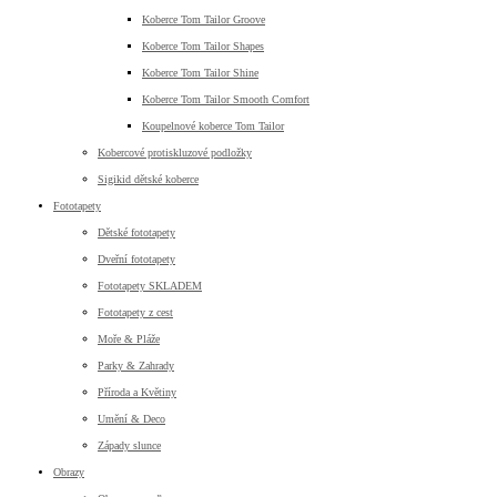
Koberce Tom Tailor Groove
Koberce Tom Tailor Shapes
Koberce Tom Tailor Shine
Koberce Tom Tailor Smooth Comfort
Koupelnové koberce Tom Tailor
Kobercové protiskluzové podložky
Sigikid dětské koberce
Fototapety
Dětské fototapety
Dveřní fototapety
Fototapety SKLADEM
Fototapety z cest
Moře & Pláže
Parky & Zahrady
Příroda a Květiny
Umění & Deco
Západy slunce
Obrazy