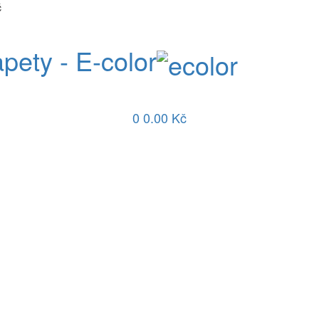
č
apety - E-color
0
0.00 Kč