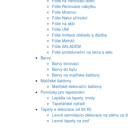
Fólie na Renovaci dveří
Fólie Renovace nábytku
Fólie Mramor
Fólie Natur přírodní
Fólie na sklo
Fólie UNI
Fólie Imitace obklady a dlažba
Fólie Metráž
Fólie SKLADEM
Fólie protisluneční na okna a sklo
Barvy
Barvy tónovací
Barvy do bytu
Barvy na malířské šablony
Malířské šablony
Malířské dekorační šablony
Pomůcky pro tapetování
Lepidla na tapety, tmely
Tapetářské nářadí
Tapety a dekorace od 90 Kč
Levné samolepící dekorace na stěnu za 
Levné tapety na zeď