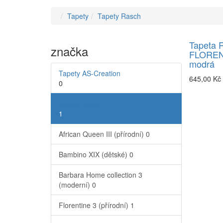
Tapety
Tapety Rasch
Tapeta 
značka
FLOREN
modrá
Tapety AS-Creation
645,00 Kč
0
Tapety Rasch
1
African Queen III (přírodní)
0
Bambino XIX (dětské)
0
Barbara Home collection 3
(moderní)
0
Florentine 3 (přírodní)
1