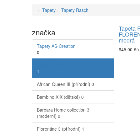
Tapety
Tapety Rasch
Tapeta 
značka
FLOREN
modrá
Tapety AS-Creation
645,00 Kč
0
Tapety Rasch
1
African Queen III (přírodní)
0
Bambino XIX (dětské)
0
Barbara Home collection 3
(moderní)
0
Florentine 3 (přírodní)
1