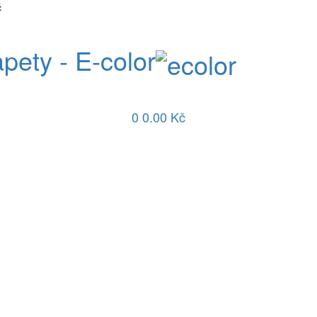
č
apety - E-color
0
0.00 Kč