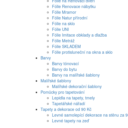
Fólie na Renovaci dveří
Fólie Renovace nábytku
Fólie Mramor
Fólie Natur přírodní
Fólie na sklo
Fólie UNI
Fólie Imitace obklady a dlažba
Fólie Metráž
Fólie SKLADEM
Fólie protisluneční na okna a sklo
Barvy
Barvy tónovací
Barvy do bytu
Barvy na malířské šablony
Malířské šablony
Malířské dekorační šablony
Pomůcky pro tapetování
Lepidla na tapety, tmely
Tapetářské nářadí
Tapety a dekorace od 90 Kč
Levné samolepící dekorace na stěnu za 
Levné tapety na zeď