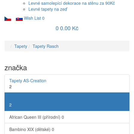
Levné samolepící dekorace na stěnu za 90Kč
Levné tapety na zeď
Wish List
0
0
0.00 Kč
Tapety
Tapety Rasch
značka
Tapety AS-Creation
2
Tapety Rasch
2
African Queen III (přírodní)
0
Bambino XIX (dětské)
0