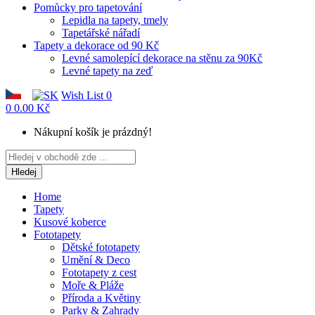
Pomůcky pro tapetování
Lepidla na tapety, tmely
Tapetářské nářadí
Tapety a dekorace od 90 Kč
Levné samolepící dekorace na stěnu za 90Kč
Levné tapety na zeď
Wish List
0
0
0.00 Kč
Nákupní košík je prázdný!
Hledej
Home
Tapety
Kusové koberce
Fototapety
Dětské fototapety
Umění & Deco
Fototapety z cest
Moře & Pláže
Příroda a Květiny
Parky & Zahrady