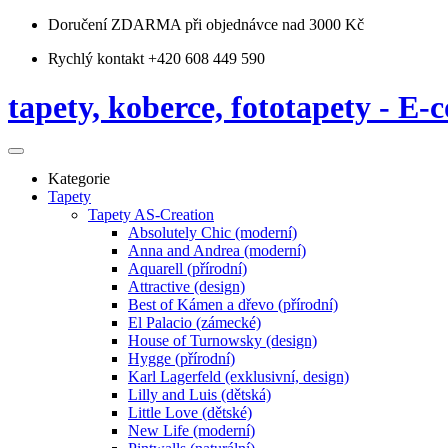
Doručení ZDARMA
při objednávce nad 3000 Kč
Rychlý kontakt +420 608 449 590
tapety, koberce, fototapety - E-c
Kategorie
Tapety
Tapety AS-Creation
Absolutely Chic (moderní)
Anna and Andrea (moderní)
Aquarell (přírodní)
Attractive (design)
Best of Kámen a dřevo (přírodní)
El Palacio (zámecké)
House of Turnowsky (design)
Hygge (přírodní)
Karl Lagerfeld (exklusivní, design)
Lilly and Luis (dětská)
Little Love (dětské)
New Life (moderní)