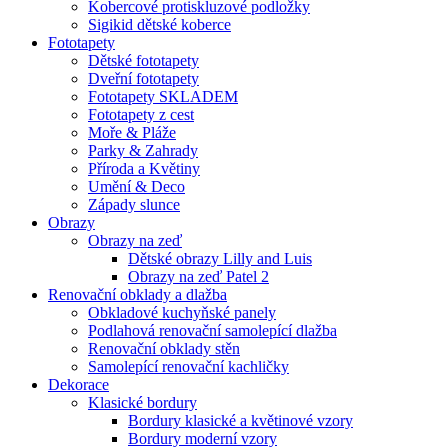
Kobercové protiskluzové podložky
Sigikid dětské koberce
Fototapety
Dětské fototapety
Dveřní fototapety
Fototapety SKLADEM
Fototapety z cest
Moře & Pláže
Parky & Zahrady
Příroda a Květiny
Umění & Deco
Západy slunce
Obrazy
Obrazy na zeď
Dětské obrazy Lilly and Luis
Obrazy na zeď Patel 2
Renovační obklady a dlažba
Obkladové kuchyňské panely
Podlahová renovační samolepící dlažba
Renovační obklady stěn
Samolepící renovační kachličky
Dekorace
Klasické bordury
Bordury klasické a květinové vzory
Bordury moderní vzory