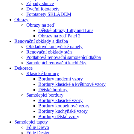
Západy slunce
Dveřní fototapety
Fototapety SKLADEM
Obrazy
Obrazy na zeď
Dětské obrazy Lilly and Luis
Obrazy na zeď Patel 2
Renovační obklady a dlažba
Obkladové kuchyňské panely
Renovační obklady stěn
Podlahová renovační samolepící dlažba
Samolepící renovační kachličky
Dekorace
Klasické bordury
Bordury moderní vzory
Bordury klasické a květinové vzory
Dětské bordury
Samolepící bordury
Bordury klasické vzory
Bordury koupelnové vzory
Bordury kuchyňské vzory
Bordury dětské vzory
Samolepící tapety
Fólie Dřevo
Fólie Design