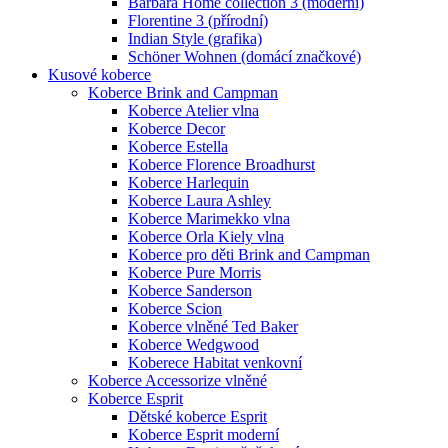
Barbara Home collection 3 (moderní)
Florentine 3 (přírodní)
Indian Style (grafika)
Schöner Wohnen (domácí značkové)
Kusové koberce
Koberce Brink and Campman
Koberce Atelier vlna
Koberce Decor
Koberce Estella
Koberce Florence Broadhurst
Koberce Harlequin
Koberce Laura Ashley
Koberce Marimekko vlna
Koberce Orla Kiely vlna
Koberce pro děti Brink and Campman
Koberce Pure Morris
Koberce Sanderson
Koberce Scion
Koberce vlněné Ted Baker
Koberce Wedgwood
Koberece Habitat venkovní
Koberce Accessorize vlněné
Koberce Esprit
Dětské koberce Esprit
Koberce Esprit moderní