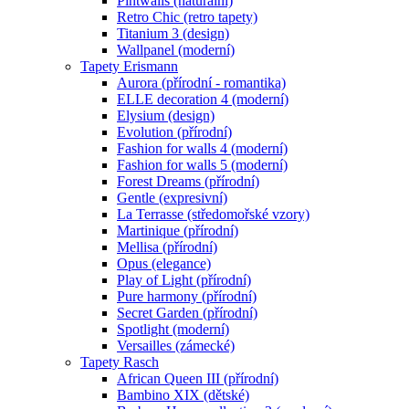
Pintwalls (naturální)
Retro Chic (retro tapety)
Titanium 3 (design)
Wallpanel (moderní)
Tapety Erismann
Aurora (přírodní - romantika)
ELLE decoration 4 (moderní)
Elysium (design)
Evolution (přírodní)
Fashion for walls 4 (moderní)
Fashion for walls 5 (moderní)
Forest Dreams (přírodní)
Gentle (expresivní)
La Terrasse (středomořské vzory)
Martinique (přírodní)
Mellisa (přírodní)
Opus (elegance)
Play of Light (přírodní)
Pure harmony (přírodní)
Secret Garden (přírodní)
Spotlight (moderní)
Versailles (zámecké)
Tapety Rasch
African Queen III (přírodní)
Bambino XIX (dětské)