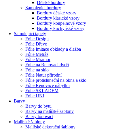
Dětské bordury
Samolepící bordury
Bordury dětské vzory
Bordury klasické vzory
Bordury koupelnové vzory
Bordury kuchyňské vzory
Samolepící tapety
Fólie Design
Fólie Dřevo
Fólie Imitace obklady a dlažba
Fólie Metráž
Fólie Mramor
Fólie na Renovaci dveří
Fólie na sklo
Fólie Natur přírodní
Fólie protisluneční na okna a sklo
Fólie Renovace nábytku
Fólie SKLADEM
Fólie UNI
Barvy
Barvy do bytu
Barvy na malířské šablony
Barvy tónovací
Malířské šablony
Malířské dekorační šablony