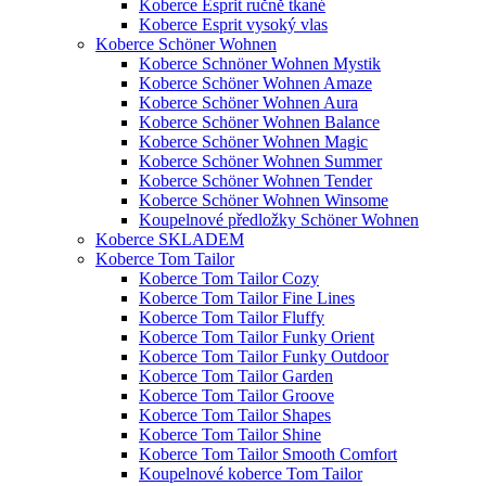
Koberce Esprit ručně tkané
Koberce Esprit vysoký vlas
Koberce Schöner Wohnen
Koberce Schnöner Wohnen Mystik
Koberce Schöner Wohnen Amaze
Koberce Schöner Wohnen Aura
Koberce Schöner Wohnen Balance
Koberce Schöner Wohnen Magic
Koberce Schöner Wohnen Summer
Koberce Schöner Wohnen Tender
Koberce Schöner Wohnen Winsome
Koupelnové předložky Schöner Wohnen
Koberce SKLADEM
Koberce Tom Tailor
Koberce Tom Tailor Cozy
Koberce Tom Tailor Fine Lines
Koberce Tom Tailor Fluffy
Koberce Tom Tailor Funky Orient
Koberce Tom Tailor Funky Outdoor
Koberce Tom Tailor Garden
Koberce Tom Tailor Groove
Koberce Tom Tailor Shapes
Koberce Tom Tailor Shine
Koberce Tom Tailor Smooth Comfort
Koupelnové koberce Tom Tailor