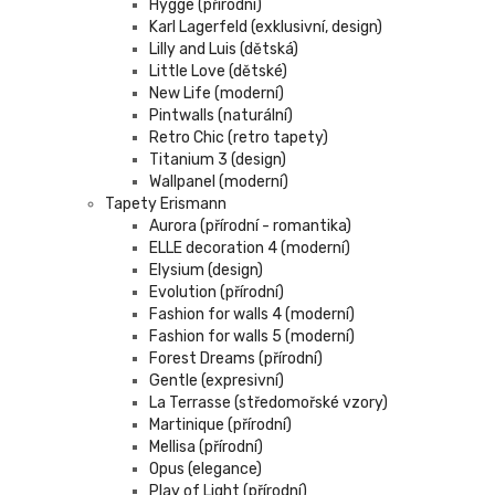
Hygge (přírodní)
Karl Lagerfeld (exklusivní, design)
Lilly and Luis (dětská)
Little Love (dětské)
New Life (moderní)
Pintwalls (naturální)
Retro Chic (retro tapety)
Titanium 3 (design)
Wallpanel (moderní)
Tapety Erismann
Aurora (přírodní - romantika)
ELLE decoration 4 (moderní)
Elysium (design)
Evolution (přírodní)
Fashion for walls 4 (moderní)
Fashion for walls 5 (moderní)
Forest Dreams (přírodní)
Gentle (expresivní)
La Terrasse (středomořské vzory)
Martinique (přírodní)
Mellisa (přírodní)
Opus (elegance)
Play of Light (přírodní)