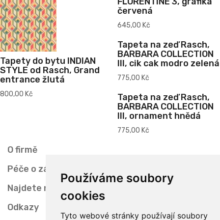
FLORENTINE 3, grafika
červená
645,00 Kč
Tapeta na zeď Rasch,
BARBARA COLLECTION
Tapety do bytu INDIAN
III, cik cak modro zelená
STYLE od Rasch, Grand
775,00 Kč
entrance žlutá
800,00 Kč
Tapeta na zeď Rasch,
BARBARA COLLECTION
III, ornament hnědá
775,00 Kč
O firmě
Péče o zákazníka
Používáme soubory
Najdete nás
cookies
Odkazy
Tyto webové stránky používají soubory