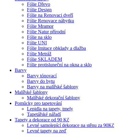
Fólie Dřevo
Fólie Design
Fólie na Renovaci dveří
Fólie Renovace nábytku
Fólie Mramor
Fólie Natur přírodní
Fólie na sklo
Fólie UNI
Fólie Imitace obklady a dlažba
Fólie Metráž
Fólie SKLADEM
Fólie protisluneční na okna a sklo
Barvy
Barvy tónovací
Barvy do bytu
Barvy na malířské šablony
Malířské šablony
Malířské dekorační šablony
Pomůcky pro tapetování
Lepidla na tapety, tmely
Tapetářské nářadí
Tapety a dekorace od 90 Kč
Levné samolepící dekorace na stěnu za 90Kč
Levné tapety na zeď