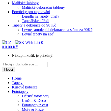
Malířské šablony
Malířské dekorační šablony
Pomůcky pro tapetování
Lepidla na tapety, tmely
Tapetářské nářadí
Tapety a dekorace od 90 Kč
Levné samolepící dekorace na stěnu za 90Kč
Levné tapety na zeď
Wish List
0
0
0.00 Kč
Nákupní košík je prázdný!
Hledej
Home
Tapety
Kusové koberce
Fototapety
Dětské fototapety
Umění & Deco
Fototapety z cest
Moře & Pláže