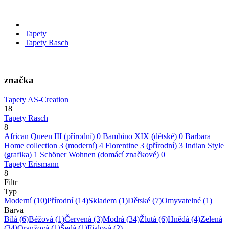
Tapety
Tapety Rasch
značka
Tapety AS-Creation
18
Tapety Rasch
8
African Queen III (přírodní)
0
Bambino XIX (dětské)
0
Barbara
Home collection 3 (moderní)
4
Florentine 3 (přírodní)
3
Indian Style
(grafika)
1
Schöner Wohnen (domácí značkové)
0
Tapety Erismann
8
Filtr
Typ
Moderní
(10)
Přírodní
(14)
Skladem
(1)
Dětské
(7)
Omyvatelné
(1)
Barva
Bílá
(6)
Béžová
(1)
Červená
(3)
Modrá
(34)
Žlutá
(6)
Hnědá
(4)
Zelená
(34)
Oranžová
(1)
Šedá
(1)
Fialová
(2)