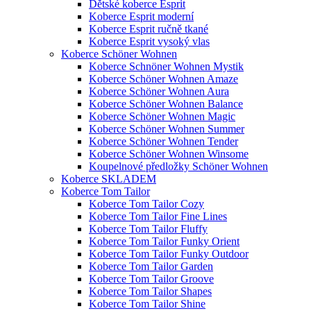
Dětské koberce Esprit
Koberce Esprit moderní
Koberce Esprit ručně tkané
Koberce Esprit vysoký vlas
Koberce Schöner Wohnen
Koberce Schnöner Wohnen Mystik
Koberce Schöner Wohnen Amaze
Koberce Schöner Wohnen Aura
Koberce Schöner Wohnen Balance
Koberce Schöner Wohnen Magic
Koberce Schöner Wohnen Summer
Koberce Schöner Wohnen Tender
Koberce Schöner Wohnen Winsome
Koupelnové předložky Schöner Wohnen
Koberce SKLADEM
Koberce Tom Tailor
Koberce Tom Tailor Cozy
Koberce Tom Tailor Fine Lines
Koberce Tom Tailor Fluffy
Koberce Tom Tailor Funky Orient
Koberce Tom Tailor Funky Outdoor
Koberce Tom Tailor Garden
Koberce Tom Tailor Groove
Koberce Tom Tailor Shapes
Koberce Tom Tailor Shine