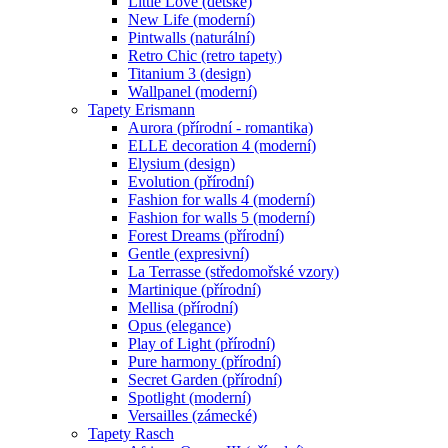
Little Love (dětské)
New Life (moderní)
Pintwalls (naturální)
Retro Chic (retro tapety)
Titanium 3 (design)
Wallpanel (moderní)
Tapety Erismann
Aurora (přírodní - romantika)
ELLE decoration 4 (moderní)
Elysium (design)
Evolution (přírodní)
Fashion for walls 4 (moderní)
Fashion for walls 5 (moderní)
Forest Dreams (přírodní)
Gentle (expresivní)
La Terrasse (středomořské vzory)
Martinique (přírodní)
Mellisa (přírodní)
Opus (elegance)
Play of Light (přírodní)
Pure harmony (přírodní)
Secret Garden (přírodní)
Spotlight (moderní)
Versailles (zámecké)
Tapety Rasch