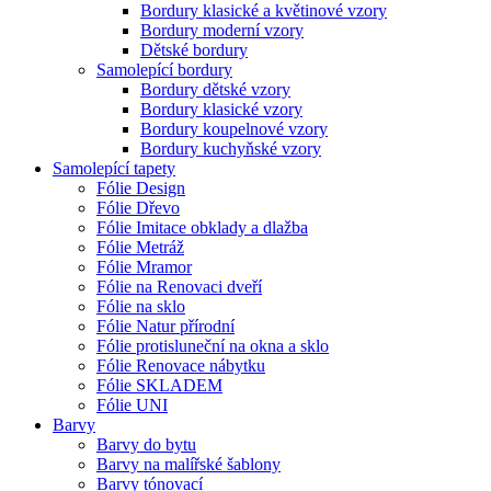
Bordury klasické a květinové vzory
Bordury moderní vzory
Dětské bordury
Samolepící bordury
Bordury dětské vzory
Bordury klasické vzory
Bordury koupelnové vzory
Bordury kuchyňské vzory
Samolepící tapety
Fólie Design
Fólie Dřevo
Fólie Imitace obklady a dlažba
Fólie Metráž
Fólie Mramor
Fólie na Renovaci dveří
Fólie na sklo
Fólie Natur přírodní
Fólie protisluneční na okna a sklo
Fólie Renovace nábytku
Fólie SKLADEM
Fólie UNI
Barvy
Barvy do bytu
Barvy na malířské šablony
Barvy tónovací