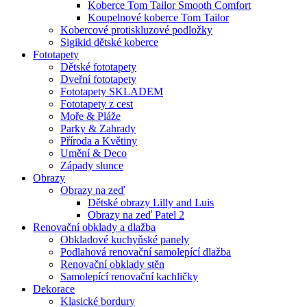
Koberce Tom Tailor Smooth Comfort
Koupelnové koberce Tom Tailor
Kobercové protiskluzové podložky
Sigikid dětské koberce
Fototapety
Dětské fototapety
Dveřní fototapety
Fototapety SKLADEM
Fototapety z cest
Moře & Pláže
Parky & Zahrady
Příroda a Květiny
Umění & Deco
Západy slunce
Obrazy
Obrazy na zeď
Dětské obrazy Lilly and Luis
Obrazy na zeď Patel 2
Renovační obklady a dlažba
Obkladové kuchyňské panely
Podlahová renovační samolepící dlažba
Renovační obklady stěn
Samolepící renovační kachličky
Dekorace
Klasické bordury