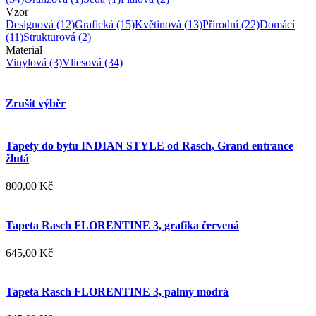
Vzor
Designová
(12)
Grafická
(15)
Květinová
(13)
Přírodní
(22)
Domácí
(11)
Strukturová
(2)
Material
Vinylová
(3)
Vliesová
(34)
Zrušit výběr
Tapety do bytu INDIAN STYLE od Rasch, Grand entrance
žlutá
800,00 Kč
Tapeta Rasch FLORENTINE 3, grafika červená
645,00 Kč
Tapeta Rasch FLORENTINE 3, palmy modrá