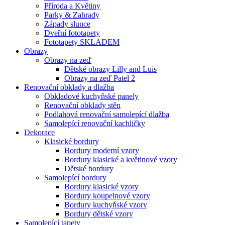
Příroda a Květiny
Parky & Zahrady
Západy slunce
Dveřní fototapety
Fototapety SKLADEM
Obrazy
Obrazy na zeď
Dětské obrazy Lilly and Luis
Obrazy na zeď Patel 2
Renovační obklady a dlažba
Obkladové kuchyňské panely
Renovační obklady stěn
Podlahová renovační samolepící dlažba
Samolepící renovační kachličky
Dekorace
Klasické bordury
Bordury moderní vzory
Bordury klasické a květinové vzory
Dětské bordury
Samolepící bordury
Bordury klasické vzory
Bordury koupelnové vzory
Bordury kuchyňské vzory
Bordury dětské vzory
Samolepící tapety