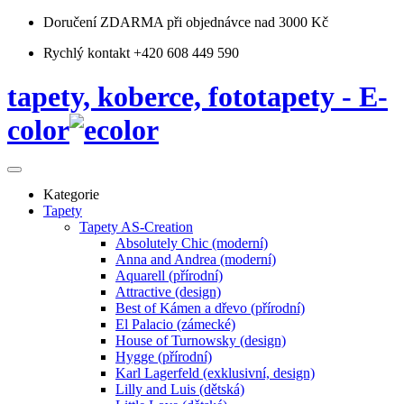
Doručení ZDARMA
při objednávce nad 3000 Kč
Rychlý kontakt +420 608 449 590
tapety, koberce, fototapety - E-
color
Kategorie
Tapety
Tapety AS-Creation
Absolutely Chic (moderní)
Anna and Andrea (moderní)
Aquarell (přírodní)
Attractive (design)
Best of Kámen a dřevo (přírodní)
El Palacio (zámecké)
House of Turnowsky (design)
Hygge (přírodní)
Karl Lagerfeld (exklusivní, design)
Lilly and Luis (dětská)