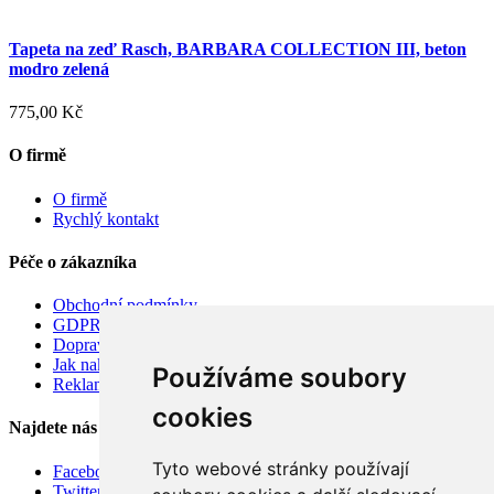
Tapeta na zeď Rasch, BARBARA COLLECTION III, beton
modro zelená
775,00 Kč
O firmě
O firmě
Rychlý kontakt
Péče o zákazníka
Obchodní podmínky
GDPR
Doprava
Jak nakupovat
Používáme soubory
Reklamace
cookies
Najdete nás
Tyto webové stránky používají
Facebook
Twitter