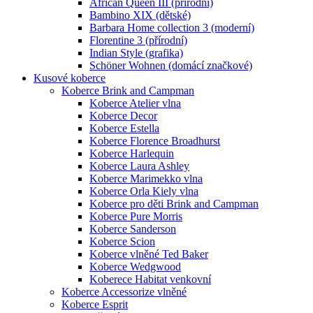
African Queen III (přírodní)
Bambino XIX (dětské)
Barbara Home collection 3 (moderní)
Florentine 3 (přírodní)
Indian Style (grafika)
Schöner Wohnen (domácí značkové)
Kusové koberce
Koberce Brink and Campman
Koberce Atelier vlna
Koberce Decor
Koberce Estella
Koberce Florence Broadhurst
Koberce Harlequin
Koberce Laura Ashley
Koberce Marimekko vlna
Koberce Orla Kiely vlna
Koberce pro děti Brink and Campman
Koberce Pure Morris
Koberce Sanderson
Koberce Scion
Koberce vlněné Ted Baker
Koberce Wedgwood
Koberece Habitat venkovní
Koberce Accessorize vlněné
Koberce Esprit