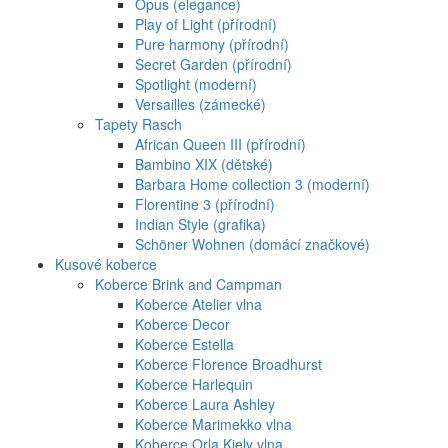
Opus (elegance)
Play of Light (přírodní)
Pure harmony (přírodní)
Secret Garden (přírodní)
Spotlight (moderní)
Versailles (zámecké)
Tapety Rasch
African Queen III (přírodní)
Bambino XIX (dětské)
Barbara Home collection 3 (moderní)
Florentine 3 (přírodní)
Indian Style (grafika)
Schöner Wohnen (domácí značkové)
Kusové koberce
Koberce Brink and Campman
Koberce Atelier vlna
Koberce Decor
Koberce Estella
Koberce Florence Broadhurst
Koberce Harlequin
Koberce Laura Ashley
Koberce Marimekko vlna
Koberce Orla Kiely vlna