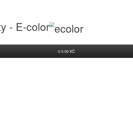
y - E-color
0
0.00 KČ