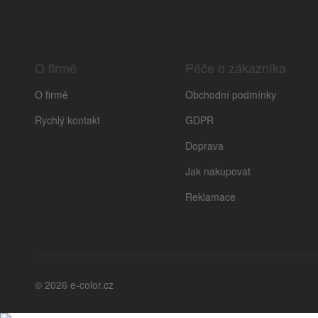
O firmě
Péče o zákazníka
O firmě
Obchodní podmínky
Rychlý kontakt
GDPR
Doprava
Jak nakupovat
Reklamace
© 2026 e-color.cz