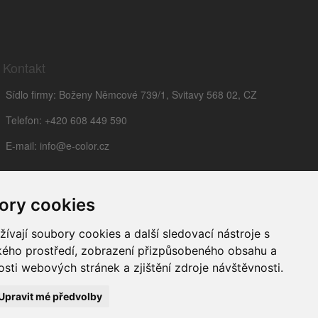
Kontakt
Sídlo firmy: Boženy Němcové 739/1, Svitavy 568 02, CZ
Telefon: +420 608 449 590
E-mail: info@e-color.cz
ory cookies
vají soubory cookies a další sledovací nástroje s
ského prostředí, zobrazení přizpůsobeného obsahu a
sti webových stránek a zjištění zdroje návštěvnosti.
Upravit mé předvolby