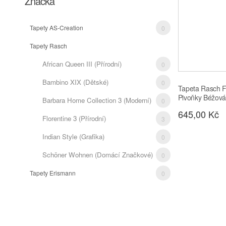
Značka
Tapety AS-Creation
0
Tapety Rasch
3
African Queen III (přírodní)
0
Bambino XIX (dětské)
0
Tapeta Rasch 
Pivoňky Béžová
Barbara Home Collection 3 (moderní)
0
645,00 Kč
Florentine 3 (přírodní)
3
Indian Style (grafika)
0
Schöner Wohnen (domácí Značkové)
0
Tapety Erismann
0