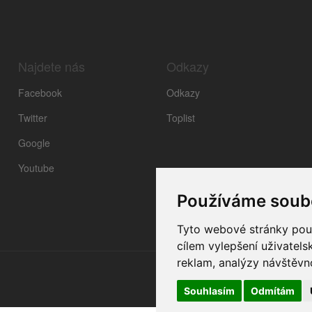
Najdete nás
Odkazy
Facebook
Odkazy
Twitter
Toplist
Google
Youtube
Používáme soub
Tyto webové stránky použí
cílem vylepšení uživatel
reklam, analýzy návštěvno
Souhlasím
Odmítám