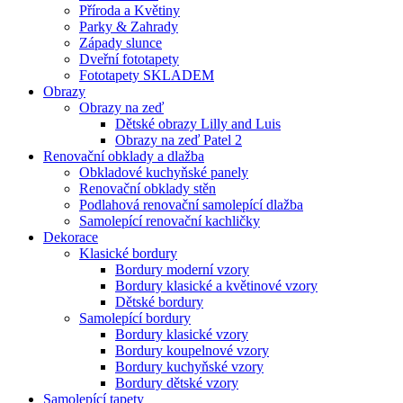
Příroda a Květiny
Parky & Zahrady
Západy slunce
Dveřní fototapety
Fototapety SKLADEM
Obrazy
Obrazy na zeď
Dětské obrazy Lilly and Luis
Obrazy na zeď Patel 2
Renovační obklady a dlažba
Obkladové kuchyňské panely
Renovační obklady stěn
Podlahová renovační samolepící dlažba
Samolepící renovační kachličky
Dekorace
Klasické bordury
Bordury moderní vzory
Bordury klasické a květinové vzory
Dětské bordury
Samolepící bordury
Bordury klasické vzory
Bordury koupelnové vzory
Bordury kuchyňské vzory
Bordury dětské vzory
Samolepící tapety