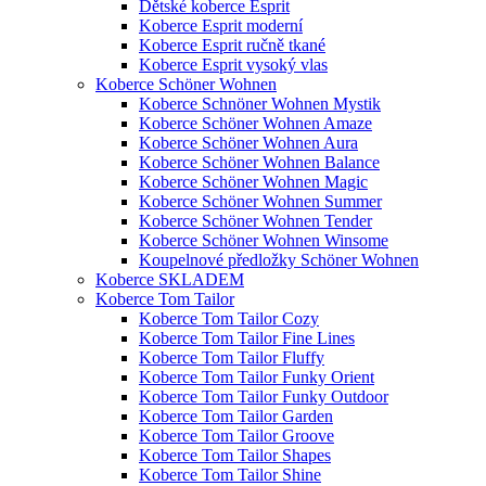
Dětské koberce Esprit
Koberce Esprit moderní
Koberce Esprit ručně tkané
Koberce Esprit vysoký vlas
Koberce Schöner Wohnen
Koberce Schnöner Wohnen Mystik
Koberce Schöner Wohnen Amaze
Koberce Schöner Wohnen Aura
Koberce Schöner Wohnen Balance
Koberce Schöner Wohnen Magic
Koberce Schöner Wohnen Summer
Koberce Schöner Wohnen Tender
Koberce Schöner Wohnen Winsome
Koupelnové předložky Schöner Wohnen
Koberce SKLADEM
Koberce Tom Tailor
Koberce Tom Tailor Cozy
Koberce Tom Tailor Fine Lines
Koberce Tom Tailor Fluffy
Koberce Tom Tailor Funky Orient
Koberce Tom Tailor Funky Outdoor
Koberce Tom Tailor Garden
Koberce Tom Tailor Groove
Koberce Tom Tailor Shapes
Koberce Tom Tailor Shine