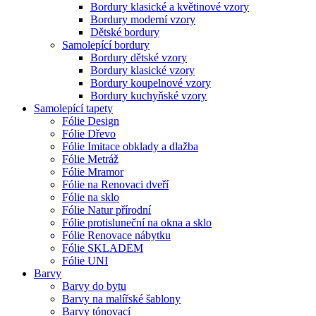
Bordury klasické a květinové vzory
Bordury moderní vzory
Dětské bordury
Samolepící bordury
Bordury dětské vzory
Bordury klasické vzory
Bordury koupelnové vzory
Bordury kuchyňské vzory
Samolepící tapety
Fólie Design
Fólie Dřevo
Fólie Imitace obklady a dlažba
Fólie Metráž
Fólie Mramor
Fólie na Renovaci dveří
Fólie na sklo
Fólie Natur přírodní
Fólie protisluneční na okna a sklo
Fólie Renovace nábytku
Fólie SKLADEM
Fólie UNI
Barvy
Barvy do bytu
Barvy na malířské šablony
Barvy tónovací