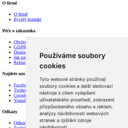
O firmě
O firmě
Rychlý kontakt
Péče o zákazníka
Obchodní podmínky
GDPR
Doprava
Používáme soubory
Jak nakupovat
Reklamace
cookies
Najdete nás
Tyto webové stránky používají
Facebook
soubory cookies a další sledovací
Twitter
nástroje s cílem vylepšení
Google
uživatelského prostředí, zobrazení
Youtube
přizpůsobeného obsahu a reklam,
Odkazy
analýzy návštěvnosti webových
stránek a zjištění zdroje
Odkazy
návštěvnosti.
Toplist