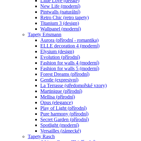
Little Love (dětské)
New Life (moderní)
Pintwalls (naturální)
Retro Chic (retro tapety)
Titanium 3 (design)
Wallpanel (moderní)
Tapety Erismann
Aurora (přírodní - romantika)
ELLE decoration 4 (moderní)
Elysium (design)
Evolution (přírodní)
Fashion for walls 4 (moderní)
Fashion for walls 5 (moderní)
Forest Dreams (přírodní)
Gentle (expresivní)
La Terrasse (středomořské vzory)
Martinique (přírodní)
Mellisa (přírodní)
Opus (elegance)
Play of Light (přírodní)
Pure harmony (přírodní)
Secret Garden (přírodní)
Spotlight (moderní)
Versailles (zámecké)
Tapety Rasch