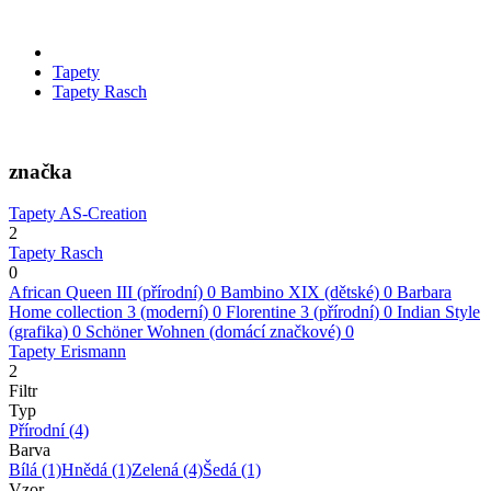
Tapety
Tapety Rasch
značka
Tapety AS-Creation
2
Tapety Rasch
0
African Queen III (přírodní)
0
Bambino XIX (dětské)
0
Barbara
Home collection 3 (moderní)
0
Florentine 3 (přírodní)
0
Indian Style
(grafika)
0
Schöner Wohnen (domácí značkové)
0
Tapety Erismann
2
Filtr
Typ
Přírodní
(4)
Barva
Bílá
(1)
Hnědá
(1)
Zelená
(4)
Šedá
(1)
Vzor