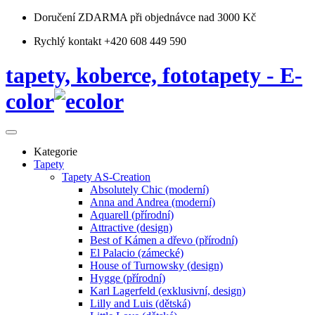
Doručení ZDARMA
při objednávce nad 3000 Kč
Rychlý kontakt +420 608 449 590
tapety, koberce, fototapety - E-
color
Kategorie
Tapety
Tapety AS-Creation
Absolutely Chic (moderní)
Anna and Andrea (moderní)
Aquarell (přírodní)
Attractive (design)
Best of Kámen a dřevo (přírodní)
El Palacio (zámecké)
House of Turnowsky (design)
Hygge (přírodní)
Karl Lagerfeld (exklusivní, design)
Lilly and Luis (dětská)