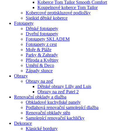
Koberce Tom Tailor Smooth Comfort
Koupelnové koberce Tom Tailor
Kobercové protiskluzové podložky
Sigikid dětské koberce
Fototapety
Dětské fototapety
Dveřní fototapety
Fototapety SKLADEM
Fototapety z cest
Moře & Pláže
Parky & Zahrady
Příroda a Květiny
Umění & Deco
Západy slunce
Obrazy
Obrazy na zeď
Dětské obrazy Lilly and Luis
Obrazy na zeď Patel 2
Renovační obklady a dlažba
Obkladové kuchyňské panely
Podlahová renovační samolepící dlažba
Renovační obklady stěn
Samolepící renovační kachličky
Dekorace
Klasické bordury