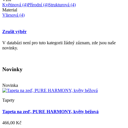
Květinová
(4)
Přírodní
(4)
Strukturová
(4)
Material
Vliesová
(4)
Zrušit výběr
V databázi není pro tuto kategorii žádný záznam, zde jsou naše
novinky.
Novinky
Novinka
Tapety
Tapeta na zeď, PURE HARMONY, květy béžová
466,00 Kč