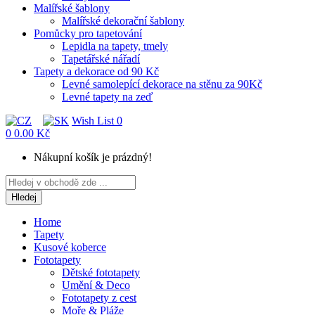
Malířské šablony
Malířské dekorační šablony
Pomůcky pro tapetování
Lepidla na tapety, tmely
Tapetářské nářadí
Tapety a dekorace od 90 Kč
Levné samolepící dekorace na stěnu za 90Kč
Levné tapety na zeď
Wish List
0
0
0.00 Kč
Nákupní košík je prázdný!
Hledej
Home
Tapety
Kusové koberce
Fototapety
Dětské fototapety
Umění & Deco
Fototapety z cest
Moře & Pláže