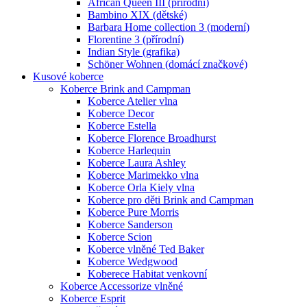
African Queen III (přírodní)
Bambino XIX (dětské)
Barbara Home collection 3 (moderní)
Florentine 3 (přírodní)
Indian Style (grafika)
Schöner Wohnen (domácí značkové)
Kusové koberce
Koberce Brink and Campman
Koberce Atelier vlna
Koberce Decor
Koberce Estella
Koberce Florence Broadhurst
Koberce Harlequin
Koberce Laura Ashley
Koberce Marimekko vlna
Koberce Orla Kiely vlna
Koberce pro děti Brink and Campman
Koberce Pure Morris
Koberce Sanderson
Koberce Scion
Koberce vlněné Ted Baker
Koberce Wedgwood
Koberece Habitat venkovní
Koberce Accessorize vlněné
Koberce Esprit