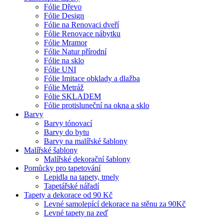
Fólie Dřevo
Fólie Design
Fólie na Renovaci dveří
Fólie Renovace nábytku
Fólie Mramor
Fólie Natur přírodní
Fólie na sklo
Fólie UNI
Fólie Imitace obklady a dlažba
Fólie Metráž
Fólie SKLADEM
Fólie protisluneční na okna a sklo
Barvy
Barvy tónovací
Barvy do bytu
Barvy na malířské šablony
Malířské šablony
Malířské dekorační šablony
Pomůcky pro tapetování
Lepidla na tapety, tmely
Tapetářské nářadí
Tapety a dekorace od 90 Kč
Levné samolepící dekorace na stěnu za 90Kč
Levné tapety na zeď