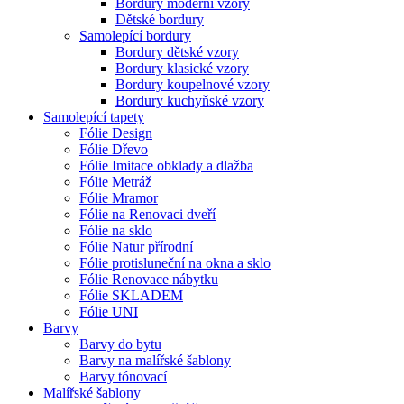
Bordury moderní vzory
Dětské bordury
Samolepící bordury
Bordury dětské vzory
Bordury klasické vzory
Bordury koupelnové vzory
Bordury kuchyňské vzory
Samolepící tapety
Fólie Design
Fólie Dřevo
Fólie Imitace obklady a dlažba
Fólie Metráž
Fólie Mramor
Fólie na Renovaci dveří
Fólie na sklo
Fólie Natur přírodní
Fólie protisluneční na okna a sklo
Fólie Renovace nábytku
Fólie SKLADEM
Fólie UNI
Barvy
Barvy do bytu
Barvy na malířské šablony
Barvy tónovací
Malířské šablony