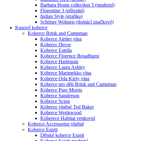
Barbara Home collection 3 (moderní)
Florentine 3 (přírodní)
Indian Style (grafika)
Schöner Wohnen (domácí značkové)
Kusové koberce
Koberce Brink and Campman
Koberce Atelier vlna
Koberce Decor
Koberce Estella
Koberce Florence Broadhurst
Koberce Harlequin
Koberce Laura Ashley
Koberce Marimekko vlna
Koberce Orla Kiely vlna
Koberce pro děti Brink and Campman
Koberce Pure Morris
Koberce Sanderson
Koberce Scion
Koberce vlněné Ted Baker
Koberce Wedgwood
Koberece Habitat venkovní
Koberce Accessorize vlněné
Koberce Esprit
Dětské koberce Esprit
Koberce Esprit moderní