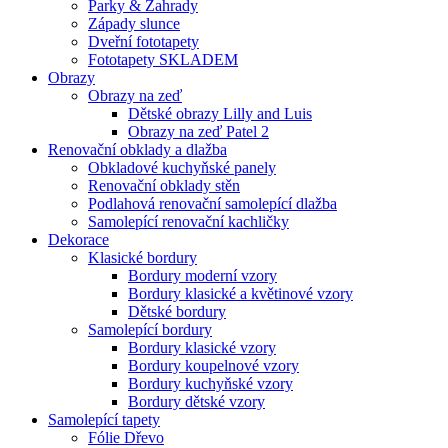
Parky & Zahrady
Západy slunce
Dveřní fototapety
Fototapety SKLADEM
Obrazy
Obrazy na zeď
Dětské obrazy Lilly and Luis
Obrazy na zeď Patel 2
Renovační obklady a dlažba
Obkladové kuchyňské panely
Renovační obklady stěn
Podlahová renovační samolepící dlažba
Samolepící renovační kachličky
Dekorace
Klasické bordury
Bordury moderní vzory
Bordury klasické a květinové vzory
Dětské bordury
Samolepící bordury
Bordury klasické vzory
Bordury koupelnové vzory
Bordury kuchyňské vzory
Bordury dětské vzory
Samolepící tapety
Fólie Dřevo