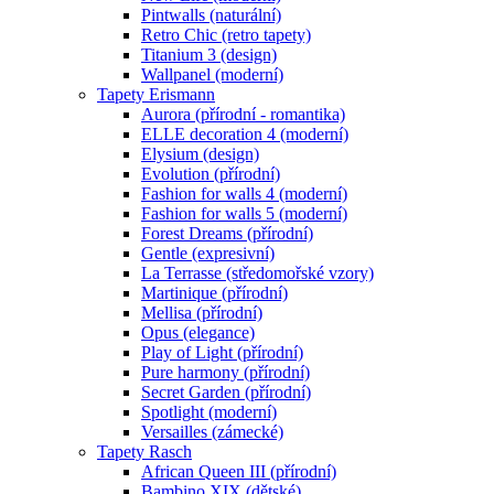
Pintwalls (naturální)
Retro Chic (retro tapety)
Titanium 3 (design)
Wallpanel (moderní)
Tapety Erismann
Aurora (přírodní - romantika)
ELLE decoration 4 (moderní)
Elysium (design)
Evolution (přírodní)
Fashion for walls 4 (moderní)
Fashion for walls 5 (moderní)
Forest Dreams (přírodní)
Gentle (expresivní)
La Terrasse (středomořské vzory)
Martinique (přírodní)
Mellisa (přírodní)
Opus (elegance)
Play of Light (přírodní)
Pure harmony (přírodní)
Secret Garden (přírodní)
Spotlight (moderní)
Versailles (zámecké)
Tapety Rasch
African Queen III (přírodní)
Bambino XIX (dětské)