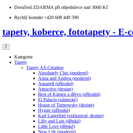
Doručení ZDARMA
při objednávce nad 3000 Kč
Rychlý kontakt +420 608 449 590
tapety, koberce, fototapety - E-c
Kategorie
Tapety
Tapety AS-Creation
Absolutely Chic (moderní)
Anna and Andrea (moderní)
Aquarell (přírodní)
Attractive (design)
Best of Kámen a dřevo (přírodní)
El Palacio (zámecké)
House of Turnowsky (design)
Hygge (přírodní)
Karl Lagerfeld (exklusivní, design)
Lilly and Luis (dětská)
Little Love (dětské)
New Life (moderní)