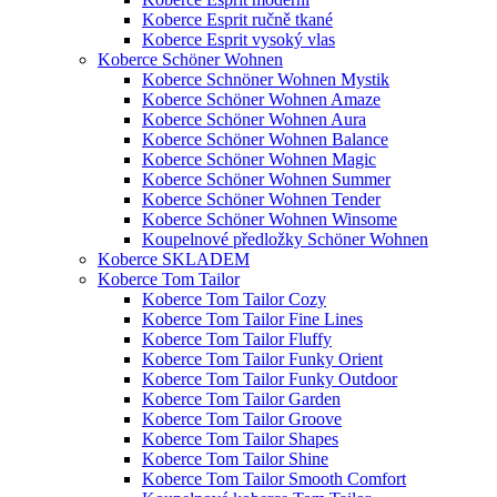
Koberce Esprit ručně tkané
Koberce Esprit vysoký vlas
Koberce Schöner Wohnen
Koberce Schnöner Wohnen Mystik
Koberce Schöner Wohnen Amaze
Koberce Schöner Wohnen Aura
Koberce Schöner Wohnen Balance
Koberce Schöner Wohnen Magic
Koberce Schöner Wohnen Summer
Koberce Schöner Wohnen Tender
Koberce Schöner Wohnen Winsome
Koupelnové předložky Schöner Wohnen
Koberce SKLADEM
Koberce Tom Tailor
Koberce Tom Tailor Cozy
Koberce Tom Tailor Fine Lines
Koberce Tom Tailor Fluffy
Koberce Tom Tailor Funky Orient
Koberce Tom Tailor Funky Outdoor
Koberce Tom Tailor Garden
Koberce Tom Tailor Groove
Koberce Tom Tailor Shapes
Koberce Tom Tailor Shine
Koberce Tom Tailor Smooth Comfort