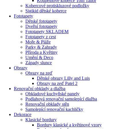
Koupelnové koberce Tom Tailor
Kobercové protiskluzové podložky
Sigikid dětské koberce
Fototapety
Dětské fototapety
Dveřní fototapety
Fototapety SKLADEM
Fototapety z cest
Moře & Pláže
Parky & Zahrady
Příroda a Květiny
Umění & Deco
Západy slunce
Obrazy
Obrazy na zeď
Dětské obrazy Lilly and Luis
Obrazy na zeď Patel 2
Renovační obklady a dlažba
Obkladové kuchyňské panely
Podlahová renovační samolepící dlažba
Renovační obklady stěn
Samolepící renovační kachličky
Dekorace
Klasické bordury
Bordury klasické a květinové vzory