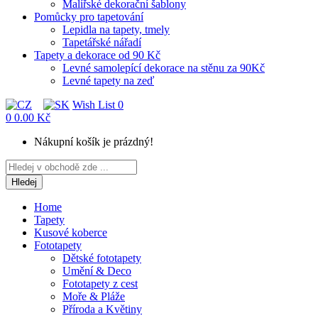
Malířské dekorační šablony
Pomůcky pro tapetování
Lepidla na tapety, tmely
Tapetářské nářadí
Tapety a dekorace od 90 Kč
Levné samolepící dekorace na stěnu za 90Kč
Levné tapety na zeď
Wish List
0
0
0.00 Kč
Nákupní košík je prázdný!
Hledej
Home
Tapety
Kusové koberce
Fototapety
Dětské fototapety
Umění & Deco
Fototapety z cest
Moře & Pláže
Příroda a Květiny