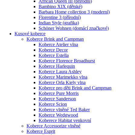
African Queen III (přírodní)
Bambino XIX (dětské)
Barbara Home collection 3 (moderní)
Florentine 3 (přírodní)
Indian Style (grafika)
Schöner Wohnen (domácí značkové)
Kusové koberce
Koberce Brink and Campman
Koberce Atelier vlna
Koberce Decor
Koberce Estella
Koberce Florence Broadhurst
Koberce Harlequin
Koberce Laura Ashley
Koberce Marimekko vlna
Koberce Orla Kiely vlna
Koberce pro děti Brink and Campman
Koberce Pure Morris
Koberce Sanderson
Koberce Scion
Koberce vlněné Ted Baker
Koberce Wedgwood
Koberece Habitat venkovní
Koberce Accessorize vlněné
Koberce Esprit