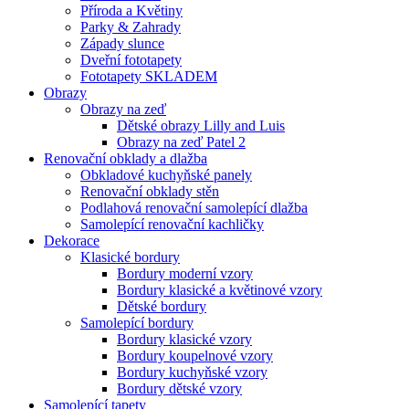
Příroda a Květiny
Parky & Zahrady
Západy slunce
Dveřní fototapety
Fototapety SKLADEM
Obrazy
Obrazy na zeď
Dětské obrazy Lilly and Luis
Obrazy na zeď Patel 2
Renovační obklady a dlažba
Obkladové kuchyňské panely
Renovační obklady stěn
Podlahová renovační samolepící dlažba
Samolepící renovační kachličky
Dekorace
Klasické bordury
Bordury moderní vzory
Bordury klasické a květinové vzory
Dětské bordury
Samolepící bordury
Bordury klasické vzory
Bordury koupelnové vzory
Bordury kuchyňské vzory
Bordury dětské vzory
Samolepící tapety