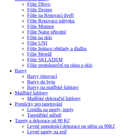
Fólie Dřevo
Fólie Design
Fólie na Renovaci dveří
Fólie Renovace nábytku
Fólie Mramor
Fólie Natur přírodní
Fólie na sklo
Fólie UNI
Fólie Imitace obklady a dlažba
Fólie Metráž
Fólie SKLADEM
Fólie protisluneční na okna a sklo
Barvy
Barvy tónovací
Barvy do bytu
Barvy na malířské šablony
Malířské šablony
Malířské dekorační šablony
Pomůcky pro tapetování
Lepidla na tapety, tmely
Tapetářské nářadí
Tapety a dekorace od 90 Kč
Levné samolepící dekorace na stěnu za 90Kč
Levné tapety na zeď