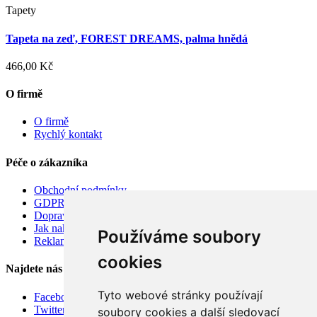
Tapety
Tapeta na zeď, FOREST DREAMS, palma hnědá
466,00 Kč
O firmě
O firmě
Rychlý kontakt
Péče o zákazníka
Obchodní podmínky
GDPR
Doprava
Jak nakupovat
Používáme soubory
Reklamace
cookies
Najdete nás
Tyto webové stránky používají
Facebook
Twitter
soubory cookies a další sledovací