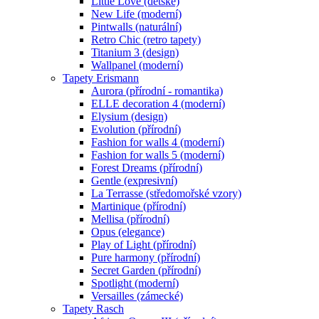
Little Love (dětské)
New Life (moderní)
Pintwalls (naturální)
Retro Chic (retro tapety)
Titanium 3 (design)
Wallpanel (moderní)
Tapety Erismann
Aurora (přírodní - romantika)
ELLE decoration 4 (moderní)
Elysium (design)
Evolution (přírodní)
Fashion for walls 4 (moderní)
Fashion for walls 5 (moderní)
Forest Dreams (přírodní)
Gentle (expresivní)
La Terrasse (středomořské vzory)
Martinique (přírodní)
Mellisa (přírodní)
Opus (elegance)
Play of Light (přírodní)
Pure harmony (přírodní)
Secret Garden (přírodní)
Spotlight (moderní)
Versailles (zámecké)
Tapety Rasch