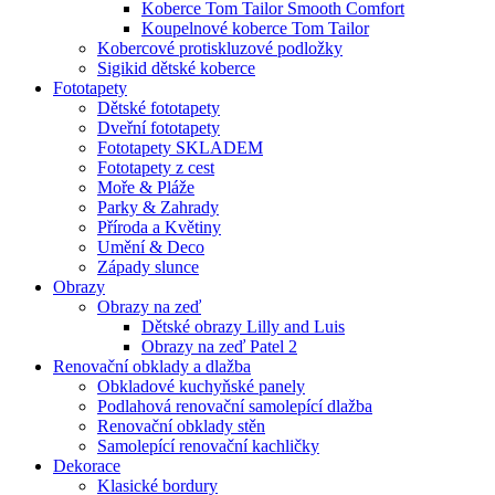
Koberce Tom Tailor Smooth Comfort
Koupelnové koberce Tom Tailor
Kobercové protiskluzové podložky
Sigikid dětské koberce
Fototapety
Dětské fototapety
Dveřní fototapety
Fototapety SKLADEM
Fototapety z cest
Moře & Pláže
Parky & Zahrady
Příroda a Květiny
Umění & Deco
Západy slunce
Obrazy
Obrazy na zeď
Dětské obrazy Lilly and Luis
Obrazy na zeď Patel 2
Renovační obklady a dlažba
Obkladové kuchyňské panely
Podlahová renovační samolepící dlažba
Renovační obklady stěn
Samolepící renovační kachličky
Dekorace
Klasické bordury