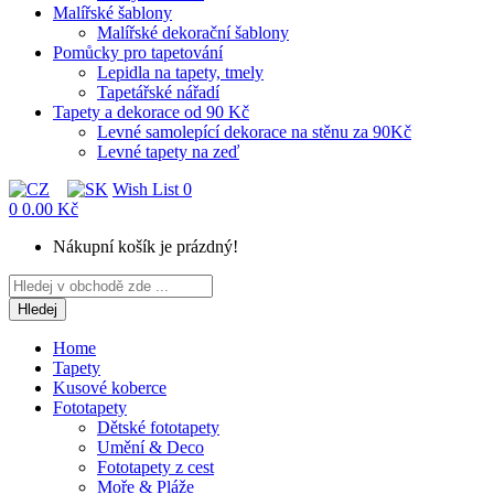
Malířské šablony
Malířské dekorační šablony
Pomůcky pro tapetování
Lepidla na tapety, tmely
Tapetářské nářadí
Tapety a dekorace od 90 Kč
Levné samolepící dekorace na stěnu za 90Kč
Levné tapety na zeď
Wish List
0
0
0.00 Kč
Nákupní košík je prázdný!
Hledej
Home
Tapety
Kusové koberce
Fototapety
Dětské fototapety
Umění & Deco
Fototapety z cest
Moře & Pláže