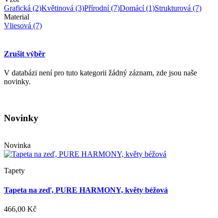
Grafická
(2)
Květinová
(3)
Přírodní
(7)
Domácí
(1)
Strukturová
(7)
Material
Vliesová
(7)
Zrušit výběr
V databázi není pro tuto kategorii žádný záznam, zde jsou naše
novinky.
Novinky
Novinka
Tapety
Tapeta na zeď, PURE HARMONY, květy béžová
466,00 Kč