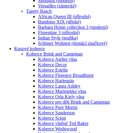
Spotlight (moderní)
Versailles (zámecké)
Tapety Rasch
African Queen III (přírodní)
Bambino XIX (dětské)
Barbara Home collection 3 (moderní)
Florentine 3 (přírodní)
Indian Style (grafika)
Schöner Wohnen (domácí značkové)
Kusové koberce
Koberce Brink and Campman
Koberce Atelier vlna
Koberce Decor
Koberce Estella
Koberce Florence Broadhurst
Koberce Harlequin
Koberce Laura Ashley
Koberce Marimekko vlna
Koberce Orla Kiely vlna
Koberce pro děti Brink and Campman
Koberce Pure Morris
Koberce Sanderson
Koberce Scion
Koberce vlněné Ted Baker
Koberce Wedgwood