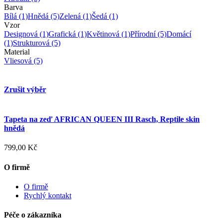
Barva
Bílá
(1)
Hnědá
(5)
Zelená
(1)
Šedá
(1)
Vzor
Designová
(1)
Grafická
(1)
Květinová
(1)
Přírodní
(5)
Domácí
(1)
Strukturová
(5)
Material
Vliesová
(5)
Zrušit výběr
Tapeta na zeď AFRICAN QUEEN III Rasch, Reptile skin
hnědá
799,00 Kč
O firmě
O firmě
Rychlý kontakt
Péče o zákazníka