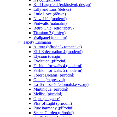
Karl Lagerfeld (exklusivní, design)
Lilly and Luis (dětská)
Little Love (dětské)
New Life (moderní)
Pintwalls (naturální)
Retro Chic (retro tapety)
Titanium 3 (design)
Wallpanel (moderní)
Tapety Erismann
Aurora (přírodní - romantika)
ELLE decoration 4 (moderní)
Elysium (design)
Evolution (přírodní)
Fashion for walls 4 (moderní)
Fashion for walls 5 (moderní)
Forest Dreams (přírodní)
Gentle (expresivní)
La Terrasse (středomořské vzory)
Martinique (přírodní)
Mellisa (přírodní)
Opus (elegance)
Play of Light (přírodní)
Pure harmony (přírodní)
Secret Garden (přírodní)