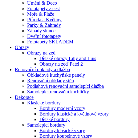
Umění & Deco
Fototapety z cest
Moře & Pláže
Příroda a Květiny
Parky & Zahrady
Západy slunce
Dveřní fototapety
Fototapety SKLADEM
Obrazy
Obrazy na zeď
Dětské obrazy Lilly and Luis
Obrazy na zeď Patel 2
Renovační obklady a dlažba
Obkladové kuchyňské panely
Renovační obklady stěn
Podlahová renovační samolepící dlažba
Samolepící renovační kachličky
Dekorace
Klasické bordury
Bordury moderní vzory
Bordury klasické a květinové vzory
Dětské bordury
Samolepící bordury
Bordury klasické vzory
Bordury koupelnové vzory