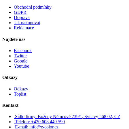
Obchodní podmínky
GDPR
Doprava
Jak nakupovat
Reklamace
Najdete nás
Facebook
Twitter
Google
Youtube
Odkazy
Odkazy
Toplist
Kontakt
Sídlo firmy: Boženy Němcové 739/1, Svitavy 568 02, CZ
Telefon: +420 608 449 590
E-mail: info@e-color.cz