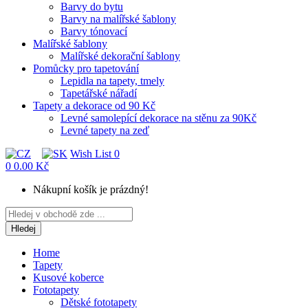
Barvy do bytu
Barvy na malířské šablony
Barvy tónovací
Malířské šablony
Malířské dekorační šablony
Pomůcky pro tapetování
Lepidla na tapety, tmely
Tapetářské nářadí
Tapety a dekorace od 90 Kč
Levné samolepící dekorace na stěnu za 90Kč
Levné tapety na zeď
Wish List
0
0
0.00 Kč
Nákupní košík je prázdný!
Hledej
Home
Tapety
Kusové koberce
Fototapety
Dětské fototapety