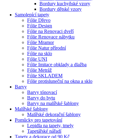
Bordury kuchyňské vzory
Bordury dětské vzory
Samolepící tapety
Fólie Dřevo
Fólie Design
Fólie na Renovaci dveří
Fólie Renovace nábytku
Fólie Mramor
Fólie Natur přírodní
Fólie na sklo
Fólie UNI
Fólie Imitace obklady a dlažba
Fólie Metráž
Fólie SKLADEM
Fólie protisluneční na okna a sklo
Barvy
Barvy tónovací
Barvy do bytu
Barvy na malířské šablony
Malířské šablony
Malířské dekorační šablony
Pomůcky pro tapetování
Lepidla na tapety, tmely
Tapetářské nářadí
Tapety a dekorace od 90 Kč