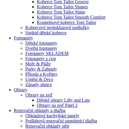
Koberce Tom Tailor Groove
Koberce Tom Tailor Shapes
Koberce Tom Tailor Shine
Koberce Tom Tailor Smooth Comfort
Koupelnové koberce Tom Tailor
Kobercové protiskluzové podložky
Sigikid dětské koberce
Fototapety
Dětské fototapety
Dveřní fototapety
Fototapety SKLADEM
Fototapety z cest
Moře & Pláže
Parky & Zahrady
Příroda a Květiny
Umění & Deco
Západy slunce
Obrazy
Obrazy na zeď
Dětské obrazy Lilly and Luis
Obrazy na zeď Patel 2
Renovační obklady a dlažba
Obkladové kuchyňské panely
Podlahová renovační samolepící dlažba
Renovační obklady stěn