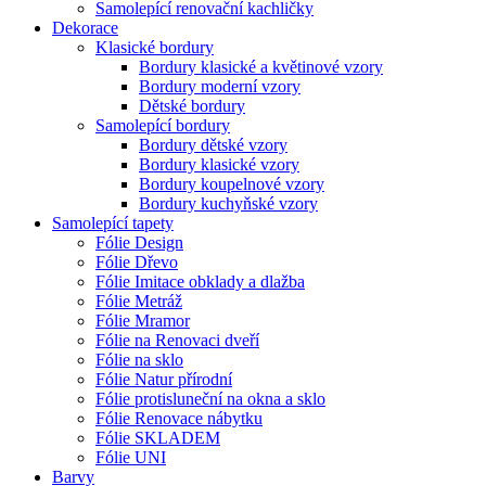
Samolepící renovační kachličky
Dekorace
Klasické bordury
Bordury klasické a květinové vzory
Bordury moderní vzory
Dětské bordury
Samolepící bordury
Bordury dětské vzory
Bordury klasické vzory
Bordury koupelnové vzory
Bordury kuchyňské vzory
Samolepící tapety
Fólie Design
Fólie Dřevo
Fólie Imitace obklady a dlažba
Fólie Metráž
Fólie Mramor
Fólie na Renovaci dveří
Fólie na sklo
Fólie Natur přírodní
Fólie protisluneční na okna a sklo
Fólie Renovace nábytku
Fólie SKLADEM
Fólie UNI
Barvy