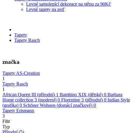
Levné samolepící dekorace na stěnu za 90Kč
Levné tapety na zeď
Tapety
Tapety Rasch
značka
Tapety AS-Creation
1
Tapety Rasch
1
African Queen III (přírodní)
1
Bambino XIX (dětské)
0
Barbara
Home collection 3 (moderní)
0
Florentine 3 (přírodní)
0
Indian Style
(grafika)
0
Schöner Wohnen (domácí značkové)
0
Tapety Erismann
3
Filtr
Typ
Přírodní
(5)