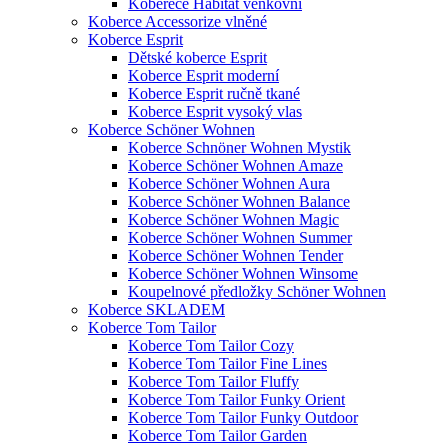
Koberece Habitat venkovní
Koberce Accessorize vlněné
Koberce Esprit
Dětské koberce Esprit
Koberce Esprit moderní
Koberce Esprit ručně tkané
Koberce Esprit vysoký vlas
Koberce Schöner Wohnen
Koberce Schnöner Wohnen Mystik
Koberce Schöner Wohnen Amaze
Koberce Schöner Wohnen Aura
Koberce Schöner Wohnen Balance
Koberce Schöner Wohnen Magic
Koberce Schöner Wohnen Summer
Koberce Schöner Wohnen Tender
Koberce Schöner Wohnen Winsome
Koupelnové předložky Schöner Wohnen
Koberce SKLADEM
Koberce Tom Tailor
Koberce Tom Tailor Cozy
Koberce Tom Tailor Fine Lines
Koberce Tom Tailor Fluffy
Koberce Tom Tailor Funky Orient
Koberce Tom Tailor Funky Outdoor
Koberce Tom Tailor Garden