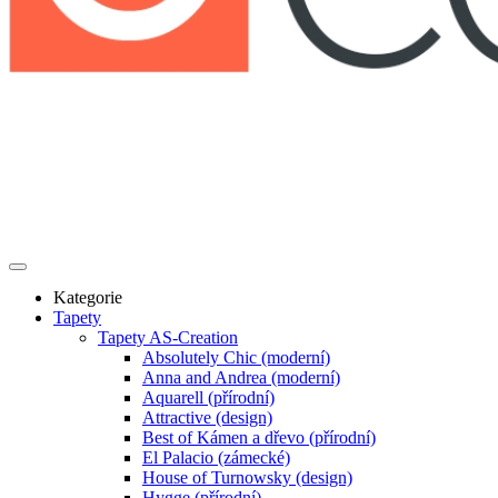
Kategorie
Tapety
Tapety AS-Creation
Absolutely Chic (moderní)
Anna and Andrea (moderní)
Aquarell (přírodní)
Attractive (design)
Best of Kámen a dřevo (přírodní)
El Palacio (zámecké)
House of Turnowsky (design)
Hygge (přírodní)