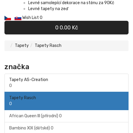
Levné samolepící dekorace na stěnu za 90Kč
Levné tapety na zeď
Wish List
0
0
0.00 Kč
Tapety
Tapety Rasch
značka
Tapety AS-Creation
0
Tapety Rasch
0
African Queen III (přírodní)
0
Bambino XIX (dětské)
0