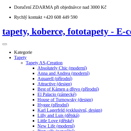
Doručení ZDARMA
při objednávce nad 3000 Kč
Rychlý kontakt +420 608 449 590
tapety, koberce, fototapety - E-c
Kategorie
Tapety
Tapety AS-Creation
Absolutely Chic (moderní)
Anna and Andrea (moderní)
Aquarell (přírodní)
Attractive (design)
Best of Kámen a dřevo (přírodní)
El Palacio (zámecké)
House of Turnowsky (design)
Hygge (přírodní)
Karl Lagerfeld (exklusivní, design)
Lilly and Luis (dětská)
Little Love (dětské)
New Life (moderní)