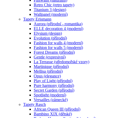
Pintwalls (naturální)
Retro Chic (retro tapety)
Titanium 3 (design)
Wallpanel (moderní)
Tapety Erismann
Aurora (přírodní - romantika)
ELLE decoration 4 (moderní)
Elysium (design)
Evolution (přírodní)
Fashion for walls 4 (moderní)
Fashion for walls 5 (moderní)
Forest Dreams (přírodní)
Gentle (expresivní)
La Terrasse (středomořské vzory)
Martinique (přírodní)
Mellisa (přírodní)
Opus (elegance)
Play of Light (přírodní)
Pure harmony (přírodní)
Secret Garden (přírodní)
Spotlight (moderní)
Versailles (zámecké)
Tapety Rasch
African Queen III (přírodní)
Bambino XIX (dětské)