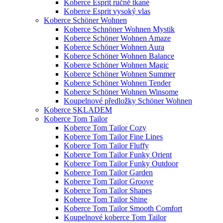
Koberce Esprit ručně tkané
Koberce Esprit vysoký vlas
Koberce Schöner Wohnen
Koberce Schnöner Wohnen Mystik
Koberce Schöner Wohnen Amaze
Koberce Schöner Wohnen Aura
Koberce Schöner Wohnen Balance
Koberce Schöner Wohnen Magic
Koberce Schöner Wohnen Summer
Koberce Schöner Wohnen Tender
Koberce Schöner Wohnen Winsome
Koupelnové předložky Schöner Wohnen
Koberce SKLADEM
Koberce Tom Tailor
Koberce Tom Tailor Cozy
Koberce Tom Tailor Fine Lines
Koberce Tom Tailor Fluffy
Koberce Tom Tailor Funky Orient
Koberce Tom Tailor Funky Outdoor
Koberce Tom Tailor Garden
Koberce Tom Tailor Groove
Koberce Tom Tailor Shapes
Koberce Tom Tailor Shine
Koberce Tom Tailor Smooth Comfort
Koupelnové koberce Tom Tailor