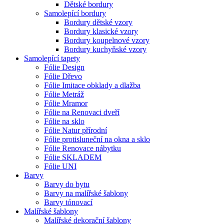
Dětské bordury
Samolepící bordury
Bordury dětské vzory
Bordury klasické vzory
Bordury koupelnové vzory
Bordury kuchyňské vzory
Samolepící tapety
Fólie Design
Fólie Dřevo
Fólie Imitace obklady a dlažba
Fólie Metráž
Fólie Mramor
Fólie na Renovaci dveří
Fólie na sklo
Fólie Natur přírodní
Fólie protisluneční na okna a sklo
Fólie Renovace nábytku
Fólie SKLADEM
Fólie UNI
Barvy
Barvy do bytu
Barvy na malířské šablony
Barvy tónovací
Malířské šablony
Malířské dekorační šablony