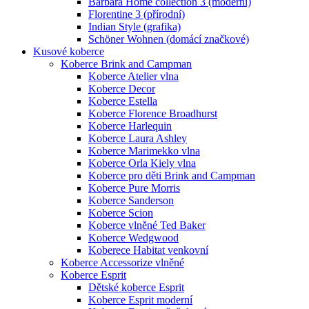
Barbara Home collection 3 (moderní)
Florentine 3 (přírodní)
Indian Style (grafika)
Schöner Wohnen (domácí značkové)
Kusové koberce
Koberce Brink and Campman
Koberce Atelier vlna
Koberce Decor
Koberce Estella
Koberce Florence Broadhurst
Koberce Harlequin
Koberce Laura Ashley
Koberce Marimekko vlna
Koberce Orla Kiely vlna
Koberce pro děti Brink and Campman
Koberce Pure Morris
Koberce Sanderson
Koberce Scion
Koberce vlněné Ted Baker
Koberce Wedgwood
Koberece Habitat venkovní
Koberce Accessorize vlněné
Koberce Esprit
Dětské koberce Esprit
Koberce Esprit moderní