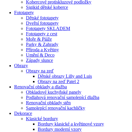
Kobercové protiskluzové podložky
Sigikid dětské koberce
Fototapety
Dětské fototapety
Dveřní fototapety
Fototapety SKLADEM
Fototapety z cest
Moře & Pláže
Parky & Zahrady
Příroda a Květiny
Umění & Deco
Západy slunce
Obrazy
Obrazy na zeď
Dětské obrazy Lilly and Luis
Obrazy na zeď Patel 2
Renovační obklady a dlažba
Obkladové kuchyňské panely
Podlahová renovační samolepící dlažba
Renovační obklady stěn
Samolepící renovační kachličky
Dekorace
Klasické bordury
Bordury klasické a květinové vzory
Bordury moderní vzory