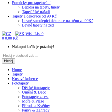
Pomůcky pro tapetování
Lepidla na tapety, tmely
Tapetářské nářadí
Tapety a dekorace od 90 Kč
Levné samolepící dekorace na stěnu za 90Kč
Levné tapety na zeď
Wish List
0
0
0.00 Kč
Nákupní košík je prázdný!
Hledej
Home
Tapety
Kusové koberce
Fototapety
Dětské fototapety
Umění & Deco
Fototapety z cest
Moře & Pláže
Příroda a Květiny
Parky & Zahrady