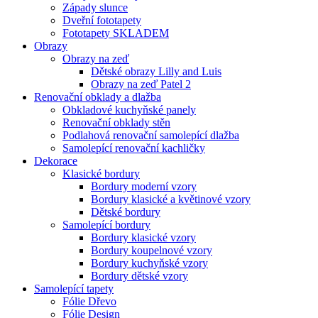
Západy slunce
Dveřní fototapety
Fototapety SKLADEM
Obrazy
Obrazy na zeď
Dětské obrazy Lilly and Luis
Obrazy na zeď Patel 2
Renovační obklady a dlažba
Obkladové kuchyňské panely
Renovační obklady stěn
Podlahová renovační samolepící dlažba
Samolepící renovační kachličky
Dekorace
Klasické bordury
Bordury moderní vzory
Bordury klasické a květinové vzory
Dětské bordury
Samolepící bordury
Bordury klasické vzory
Bordury koupelnové vzory
Bordury kuchyňské vzory
Bordury dětské vzory
Samolepící tapety
Fólie Dřevo
Fólie Design