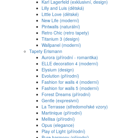
Karl Lagerfeld (exklusivní, design)
Lilly and Luis (dětská)
Little Love (dětské)
New Life (moderní)
Pintwalls (naturální)
Retro Chic (retro tapety)
Titanium 3 (design)
Wallpanel (moderní)
Tapety Erismann
Aurora (přírodní - romantika)
ELLE decoration 4 (moderní)
Elysium (design)
Evolution (přírodní)
Fashion for walls 4 (moderní)
Fashion for walls 5 (moderní)
Forest Dreams (přírodní)
Gentle (expresivní)
La Terrasse (středomořské vzory)
Martinique (přírodní)
Mellisa (přírodní)
Opus (elegance)
Play of Light (přírodní)
Pure harmony (přírodní)