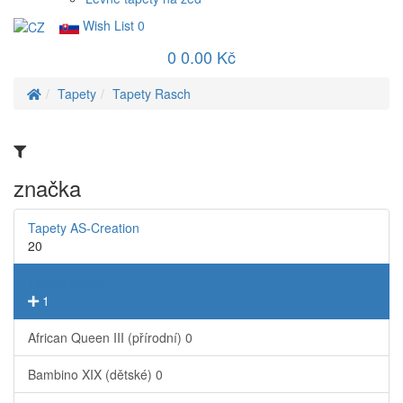
Wish List
0
0
0.00 Kč
Tapety
Tapety Rasch
značka
Tapety AS-Creation
20
Tapety Rasch
1
African Queen III (přírodní)
0
Bambino XIX (dětské)
0