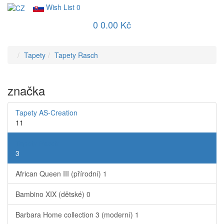
Wish List
0
0
0.00 Kč
Tapety
Tapety Rasch
značka
Tapety AS-Creation
11
Tapety Rasch
3
African Queen III (přírodní)
1
Bambino XIX (dětské)
0
Barbara Home collection 3 (moderní)
1