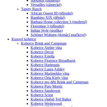
Spotlight (moderní)
Versailles (zámecké)
Tapety Rasch
African Queen III (přírodní)
Bambino XIX (dětské)
Barbara Home collection 3 (moderní)
Florentine 3 (přírodní)
Indian Style (grafika)
Schöner Wohnen (domácí značkové)
Kusové koberce
Koberce Brink and Campman
Koberce Atelier vlna
Koberce Decor
Koberce Estella
Koberce Florence Broadhurst
Koberce Harlequin
Koberce Laura Ashley
Koberce Marimekko vlna
Koberce Orla Kiely vlna
Koberce pro děti Brink and Campman
Koberce Pure Morris
Koberce Sanderson
Koberce Scion
Koberce vlněné Ted Baker
Koberce Wedgwood