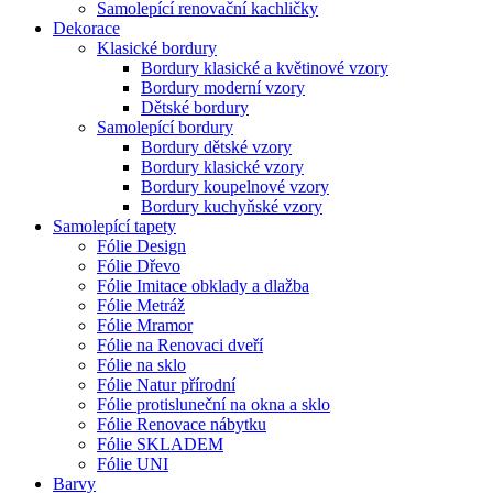
Samolepící renovační kachličky
Dekorace
Klasické bordury
Bordury klasické a květinové vzory
Bordury moderní vzory
Dětské bordury
Samolepící bordury
Bordury dětské vzory
Bordury klasické vzory
Bordury koupelnové vzory
Bordury kuchyňské vzory
Samolepící tapety
Fólie Design
Fólie Dřevo
Fólie Imitace obklady a dlažba
Fólie Metráž
Fólie Mramor
Fólie na Renovaci dveří
Fólie na sklo
Fólie Natur přírodní
Fólie protisluneční na okna a sklo
Fólie Renovace nábytku
Fólie SKLADEM
Fólie UNI
Barvy