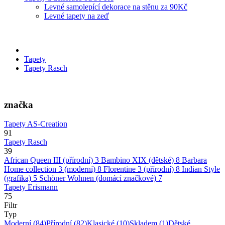
Levné samolepící dekorace na stěnu za 90Kč
Levné tapety na zeď
Tapety
Tapety Rasch
značka
Tapety AS-Creation
91
Tapety Rasch
39
African Queen III (přírodní)
3
Bambino XIX (dětské)
8
Barbara
Home collection 3 (moderní)
8
Florentine 3 (přírodní)
8
Indian Style
(grafika)
5
Schöner Wohnen (domácí značkové)
7
Tapety Erismann
75
Filtr
Typ
Moderní
(84)
Přírodní
(82)
Klasické
(10)
Skladem
(1)
Dětské