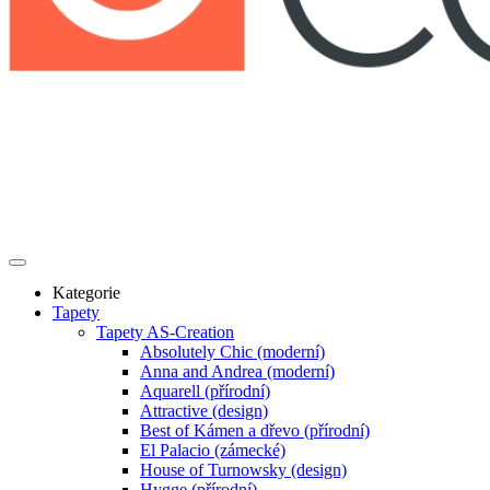
Kategorie
Tapety
Tapety AS-Creation
Absolutely Chic (moderní)
Anna and Andrea (moderní)
Aquarell (přírodní)
Attractive (design)
Best of Kámen a dřevo (přírodní)
El Palacio (zámecké)
House of Turnowsky (design)
Hygge (přírodní)