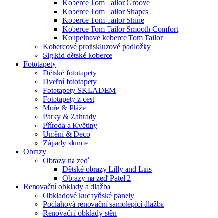
Koberce Tom Tailor Groove
Koberce Tom Tailor Shapes
Koberce Tom Tailor Shine
Koberce Tom Tailor Smooth Comfort
Koupelnové koberce Tom Tailor
Kobercové protiskluzové podložky
Sigikid dětské koberce
Fototapety
Dětské fototapety
Dveřní fototapety
Fototapety SKLADEM
Fototapety z cest
Moře & Pláže
Parky & Zahrady
Příroda a Květiny
Umění & Deco
Západy slunce
Obrazy
Obrazy na zeď
Dětské obrazy Lilly and Luis
Obrazy na zeď Patel 2
Renovační obklady a dlažba
Obkladové kuchyňské panely
Podlahová renovační samolepící dlažba
Renovační obklady stěn