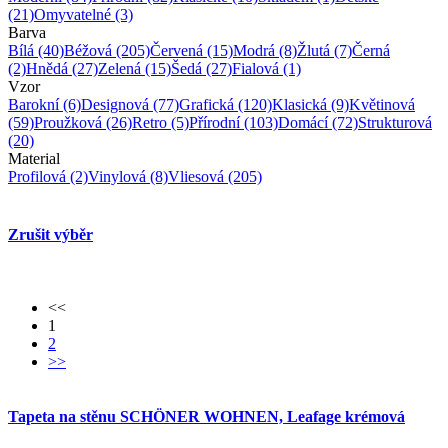
(21)
Omyvatelné
(3)
Barva
Bílá
(40)
Béžová
(205)
Červená
(15)
Modrá
(8)
Žlutá
(7)
Černá
(2)
Hnědá
(27)
Zelená
(15)
Šedá
(27)
Fialová
(1)
Vzor
Barokní
(6)
Designová
(77)
Grafická
(120)
Klasická
(9)
Květinová
(59)
Proužková
(26)
Retro
(5)
Přírodní
(103)
Domácí
(72)
Strukturová
(20)
Material
Profilová
(2)
Vinylová
(8)
Vliesová
(205)
Zrušit výběr
<<
1
2
>>
Tapeta na stěnu SCHÖNER WOHNEN, Leafage krémová