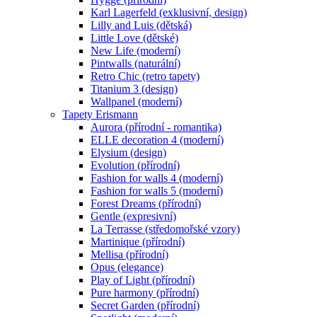
Karl Lagerfeld (exklusivní, design)
Lilly and Luis (dětská)
Little Love (dětské)
New Life (moderní)
Pintwalls (naturální)
Retro Chic (retro tapety)
Titanium 3 (design)
Wallpanel (moderní)
Tapety Erismann
Aurora (přírodní - romantika)
ELLE decoration 4 (moderní)
Elysium (design)
Evolution (přírodní)
Fashion for walls 4 (moderní)
Fashion for walls 5 (moderní)
Forest Dreams (přírodní)
Gentle (expresivní)
La Terrasse (středomořské vzory)
Martinique (přírodní)
Mellisa (přírodní)
Opus (elegance)
Play of Light (přírodní)
Pure harmony (přírodní)
Secret Garden (přírodní)