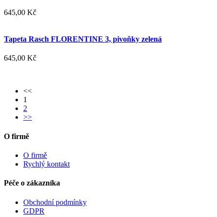
645,00 Kč
Tapeta Rasch FLORENTINE 3, pivoňky zelená
645,00 Kč
<<
1
2
>>
O firmě
O firmě
Rychlý kontakt
Péče o zákazníka
Obchodní podmínky
GDPR