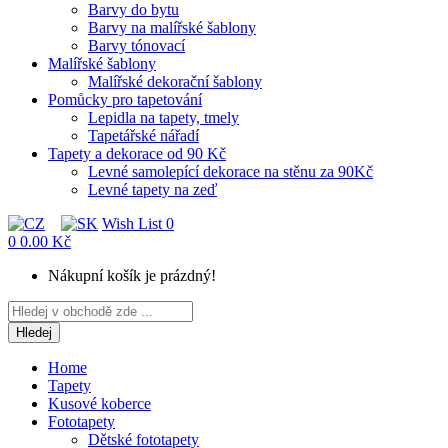
Barvy do bytu
Barvy na malířské šablony
Barvy tónovací
Malířské šablony
Malířské dekorační šablony
Pomůcky pro tapetování
Lepidla na tapety, tmely
Tapetářské nářadí
Tapety a dekorace od 90 Kč
Levné samolepící dekorace na stěnu za 90Kč
Levné tapety na zeď
Wish List
0
0
0.00 Kč
Nákupní košík je prázdný!
Hledej
Home
Tapety
Kusové koberce
Fototapety
Dětské fototapety