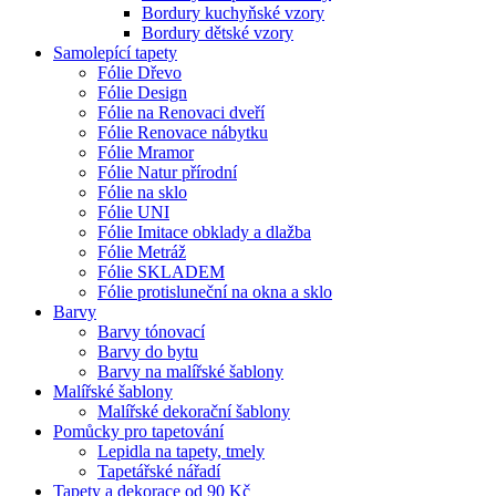
Bordury kuchyňské vzory
Bordury dětské vzory
Samolepící tapety
Fólie Dřevo
Fólie Design
Fólie na Renovaci dveří
Fólie Renovace nábytku
Fólie Mramor
Fólie Natur přírodní
Fólie na sklo
Fólie UNI
Fólie Imitace obklady a dlažba
Fólie Metráž
Fólie SKLADEM
Fólie protisluneční na okna a sklo
Barvy
Barvy tónovací
Barvy do bytu
Barvy na malířské šablony
Malířské šablony
Malířské dekorační šablony
Pomůcky pro tapetování
Lepidla na tapety, tmely
Tapetářské nářadí
Tapety a dekorace od 90 Kč