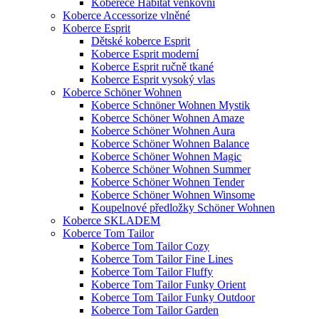
Koberece Habitat venkovní
Koberce Accessorize vlněné
Koberce Esprit
Dětské koberce Esprit
Koberce Esprit moderní
Koberce Esprit ručně tkané
Koberce Esprit vysoký vlas
Koberce Schöner Wohnen
Koberce Schnöner Wohnen Mystik
Koberce Schöner Wohnen Amaze
Koberce Schöner Wohnen Aura
Koberce Schöner Wohnen Balance
Koberce Schöner Wohnen Magic
Koberce Schöner Wohnen Summer
Koberce Schöner Wohnen Tender
Koberce Schöner Wohnen Winsome
Koupelnové předložky Schöner Wohnen
Koberce SKLADEM
Koberce Tom Tailor
Koberce Tom Tailor Cozy
Koberce Tom Tailor Fine Lines
Koberce Tom Tailor Fluffy
Koberce Tom Tailor Funky Orient
Koberce Tom Tailor Funky Outdoor
Koberce Tom Tailor Garden