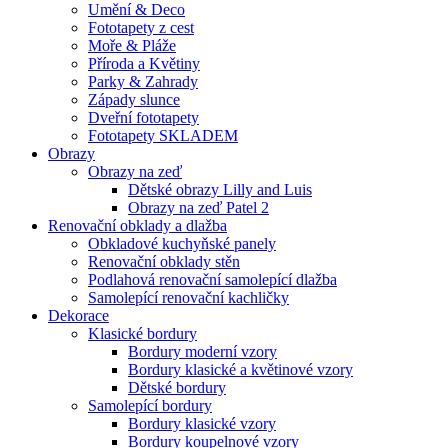
Umění & Deco
Fototapety z cest
Moře & Pláže
Příroda a Květiny
Parky & Zahrady
Západy slunce
Dveřní fototapety
Fototapety SKLADEM
Obrazy
Obrazy na zeď
Dětské obrazy Lilly and Luis
Obrazy na zeď Patel 2
Renovační obklady a dlažba
Obkladové kuchyňské panely
Renovační obklady stěn
Podlahová renovační samolepící dlažba
Samolepící renovační kachličky
Dekorace
Klasické bordury
Bordury moderní vzory
Bordury klasické a květinové vzory
Dětské bordury
Samolepící bordury
Bordury klasické vzory
Bordury koupelnové vzory