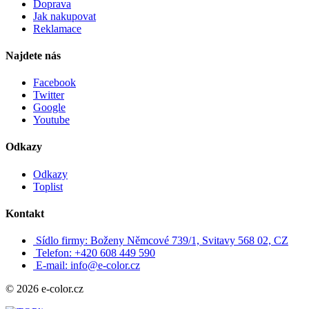
Doprava
Jak nakupovat
Reklamace
Najdete nás
Facebook
Twitter
Google
Youtube
Odkazy
Odkazy
Toplist
Kontakt
Sídlo firmy: Boženy Němcové 739/1, Svitavy 568 02, CZ
Telefon: +420 608 449 590
E-mail: info@e-color.cz
© 2026 e-color.cz