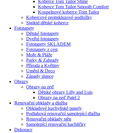
Koberce Tom Tailor Shine
Koberce Tom Tailor Smooth Comfort
Koupelnové koberce Tom Tailor
Kobercové protiskluzové podložky
Sigikid dětské koberce
Fototapety
Dětské fototapety
Dveřní fototapety
Fototapety SKLADEM
Fototapety z cest
Moře & Pláže
Parky & Zahrady
Příroda a Květiny
Umění & Deco
Západy slunce
Obrazy
Obrazy na zeď
Dětské obrazy Lilly and Luis
Obrazy na zeď Patel 2
Renovační obklady a dlažba
Obkladové kuchyňské panely
Podlahová renovační samolepící dlažba
Renovační obklady stěn
Samolepící renovační kachličky
Dekorace