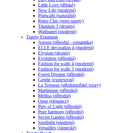
Little Love (dětské)
New Life (moderní)
Pintwalls (naturální)
Retro Chic (retro tapety)
Titanium 3 (design)
Wallpanel (moderní)
Tapety Erismann
Aurora (přírodní - romantika)
ELLE decoration 4 (moderní)
Elysium (design)
Evolution (přírodní)
Fashion for walls 4 (moderní)
Fashion for walls 5 (moderní)
Forest Dreams (přírodní)
Gentle (expresivní)
La Terrasse (středomořské vzory)
Martinique (přírodní)
Mellisa (přírodní)
Opus (elegance)
Play of Light (přírodní)
Pure harmony (přírodní)
Secret Garden (přírodní)
Spotlight (moderní)
Versailles (zámecké)