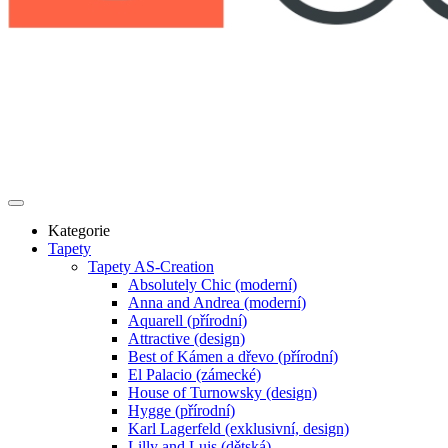
Kategorie
Tapety
Tapety AS-Creation
Absolutely Chic (moderní)
Anna and Andrea (moderní)
Aquarell (přírodní)
Attractive (design)
Best of Kámen a dřevo (přírodní)
El Palacio (zámecké)
House of Turnowsky (design)
Hygge (přírodní)
Karl Lagerfeld (exklusivní, design)
Lilly and Luis (dětská)