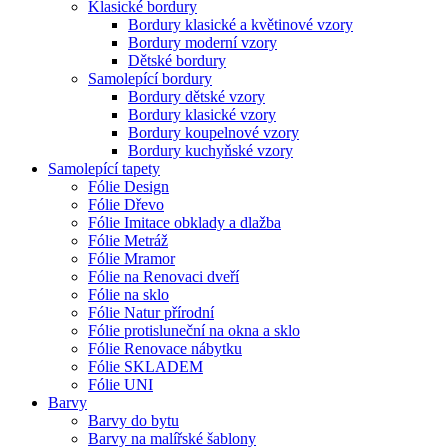
Klasické bordury
Bordury klasické a květinové vzory
Bordury moderní vzory
Dětské bordury
Samolepící bordury
Bordury dětské vzory
Bordury klasické vzory
Bordury koupelnové vzory
Bordury kuchyňské vzory
Samolepící tapety
Fólie Design
Fólie Dřevo
Fólie Imitace obklady a dlažba
Fólie Metráž
Fólie Mramor
Fólie na Renovaci dveří
Fólie na sklo
Fólie Natur přírodní
Fólie protisluneční na okna a sklo
Fólie Renovace nábytku
Fólie SKLADEM
Fólie UNI
Barvy
Barvy do bytu
Barvy na malířské šablony