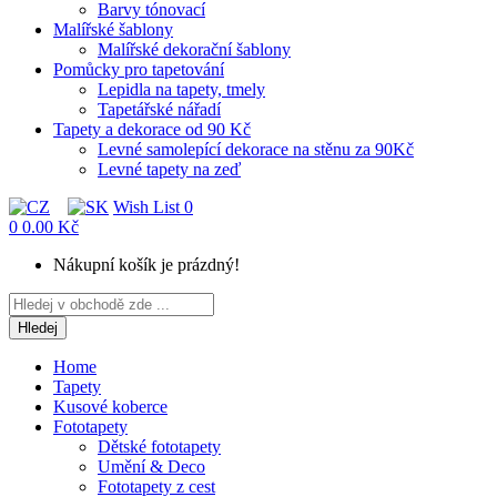
Barvy tónovací
Malířské šablony
Malířské dekorační šablony
Pomůcky pro tapetování
Lepidla na tapety, tmely
Tapetářské nářadí
Tapety a dekorace od 90 Kč
Levné samolepící dekorace na stěnu za 90Kč
Levné tapety na zeď
Wish List
0
0
0.00 Kč
Nákupní košík je prázdný!
Hledej
Home
Tapety
Kusové koberce
Fototapety
Dětské fototapety
Umění & Deco
Fototapety z cest