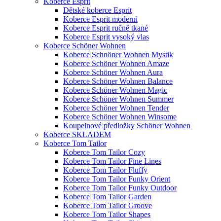
Koberce Esprit
Dětské koberce Esprit
Koberce Esprit moderní
Koberce Esprit ručně tkané
Koberce Esprit vysoký vlas
Koberce Schöner Wohnen
Koberce Schnöner Wohnen Mystik
Koberce Schöner Wohnen Amaze
Koberce Schöner Wohnen Aura
Koberce Schöner Wohnen Balance
Koberce Schöner Wohnen Magic
Koberce Schöner Wohnen Summer
Koberce Schöner Wohnen Tender
Koberce Schöner Wohnen Winsome
Koupelnové předložky Schöner Wohnen
Koberce SKLADEM
Koberce Tom Tailor
Koberce Tom Tailor Cozy
Koberce Tom Tailor Fine Lines
Koberce Tom Tailor Fluffy
Koberce Tom Tailor Funky Orient
Koberce Tom Tailor Funky Outdoor
Koberce Tom Tailor Garden
Koberce Tom Tailor Groove
Koberce Tom Tailor Shapes