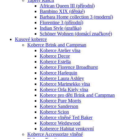
Tapety Rasch
African Queen III (přírodní)
Bambino XIX (dětské)
Barbara Home collection 3 (moderní)
Florentine 3 (přírodní)
Indian Style (grafika)
Schöner Wohnen (domácí značkové)
Kusové koberce
Koberce Brink and Campman
Koberce Atelier vlna
Koberce Decor
Koberce Estella
Koberce Florence Broadhurst
Koberce Harlequin
Koberce Laura Ashley
Koberce Marimekko vlna
Koberce Orla Kiely vlna
Koberce pro děti Brink and Campman
Koberce Pure Morris
Koberce Sanderson
Koberce Scion
Koberce vlněné Ted Baker
Koberce Wedgwood
Koberece Habitat venkovní
Koberce Accessorize vlněné