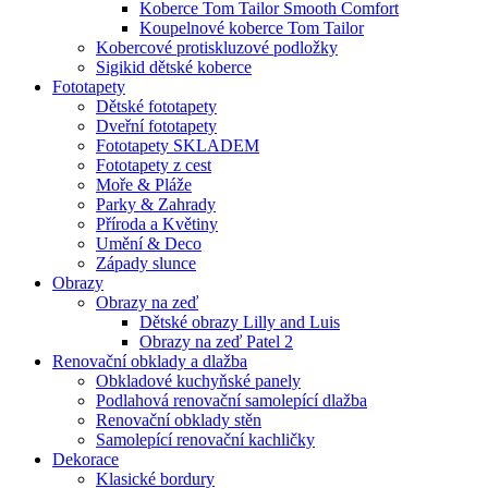
Koberce Tom Tailor Smooth Comfort
Koupelnové koberce Tom Tailor
Kobercové protiskluzové podložky
Sigikid dětské koberce
Fototapety
Dětské fototapety
Dveřní fototapety
Fototapety SKLADEM
Fototapety z cest
Moře & Pláže
Parky & Zahrady
Příroda a Květiny
Umění & Deco
Západy slunce
Obrazy
Obrazy na zeď
Dětské obrazy Lilly and Luis
Obrazy na zeď Patel 2
Renovační obklady a dlažba
Obkladové kuchyňské panely
Podlahová renovační samolepící dlažba
Renovační obklady stěn
Samolepící renovační kachličky
Dekorace
Klasické bordury