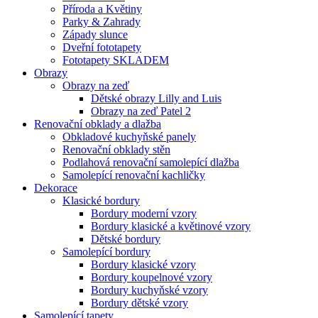
Příroda a Květiny
Parky & Zahrady
Západy slunce
Dveřní fototapety
Fototapety SKLADEM
Obrazy
Obrazy na zeď
Dětské obrazy Lilly and Luis
Obrazy na zeď Patel 2
Renovační obklady a dlažba
Obkladové kuchyňské panely
Renovační obklady stěn
Podlahová renovační samolepící dlažba
Samolepící renovační kachličky
Dekorace
Klasické bordury
Bordury moderní vzory
Bordury klasické a květinové vzory
Dětské bordury
Samolepící bordury
Bordury klasické vzory
Bordury koupelnové vzory
Bordury kuchyňské vzory
Bordury dětské vzory
Samolepící tapety