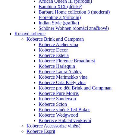
African Queen III (přírodní)
Bambino XIX (dětské)
Barbara Home collection 3 (moderní)
Florentine 3 (přírodní)
Indian Style (grafika)
Schöner Wohnen (domácí značkové)
Kusové koberce
Koberce Brink and Campman
Koberce Atelier vlna
Koberce Decor
Koberce Estella
Koberce Florence Broadhurst
Koberce Harlequin
Koberce Laura Ashley
Koberce Marimekko vlna
Koberce Orla Kiely vlna
Koberce pro děti Brink and Campman
Koberce Pure Morris
Koberce Sanderson
Koberce Scion
Koberce vlněné Ted Baker
Koberce Wedgwood
Koberece Habitat venkovní
Koberce Accessorize vlněné
Koberce Esprit