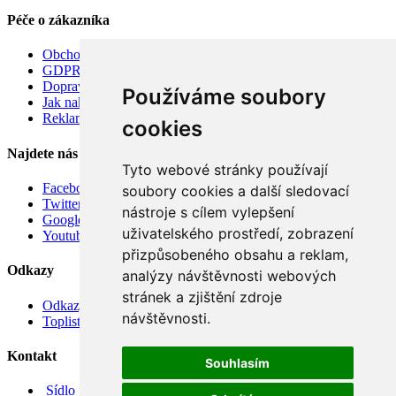
Péče o zákazníka
Obchodní podmínky
GDPR
Doprava
Používáme soubory
Jak nakupovat
Reklamace
cookies
Najdete nás
Tyto webové stránky používají
Facebook
soubory cookies a další sledovací
Twitter
nástroje s cílem vylepšení
Google
uživatelského prostředí, zobrazení
Youtube
přizpůsobeného obsahu a reklam,
Odkazy
analýzy návštěvnosti webových
stránek a zjištění zdroje
Odkazy
návštěvnosti.
Toplist
Kontakt
Souhlasím
Sídlo firmy: Boženy Němcové 739/1, Svitavy 568 02, CZ