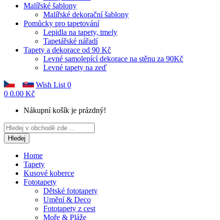
Malířské šablony
Malířské dekorační šablony
Pomůcky pro tapetování
Lepidla na tapety, tmely
Tapetářské nářadí
Tapety a dekorace od 90 Kč
Levné samolepící dekorace na stěnu za 90Kč
Levné tapety na zeď
Wish List
0
0
0.00 Kč
Nákupní košík je prázdný!
Hledej
Home
Tapety
Kusové koberce
Fototapety
Dětské fototapety
Umění & Deco
Fototapety z cest
Moře & Pláže