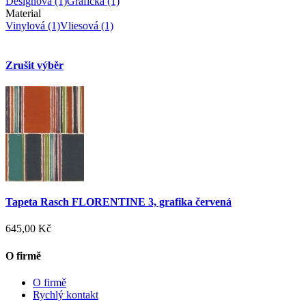
Designová
(1)
Grafická
(1)
Material
Vinylová
(1)
Vliesová
(1)
Zrušit výběr
Tapeta Rasch FLORENTINE 3, grafika červená
645,00 Kč
O firmě
O firmě
Rychlý kontakt