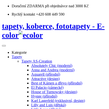
Doručení ZDARMA
při objednávce nad 3000 Kč
Rychlý kontakt +420 608 449 590
tapety, koberce, fototapety - E-
color
Kategorie
Tapety
Tapety AS-Creation
Absolutely Chic (moderní)
Anna and Andrea (moderní)
Aquarell (přírodní)
Attractive (design)
Best of Kámen a dřevo (přírodní)
El Palacio (zámecké)
House of Turnowsky (design)
Hygge (přírodní)
Karl Lagerfeld (exklusivní, design)
Lilly and Luis (dětská)