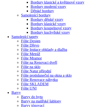
Bordury klasické a květinové vzory
Bordury moderní vzory
Dětské bordury
Samolepící bordury
Bordury dětské vzory
Bordury klasické vzory
Bordury koupelnové vzory
Bordury kuchyňské vzory
Samolepící tapety
Fólie Design
Fólie Dřevo
Fólie Imitace obklady a dlažba
Fólie Metráž
Fólie Mramor
Fólie na Renovaci dveří
Fólie na sklo
Fólie Natur přírodní
Fólie protisluneční na okna a sklo
Fólie Renovace nábytku
Fólie SKLADEM
Fólie UNI
Barvy
Barvy do bytu
Barvy na malířské šablony
Barvy tónovací