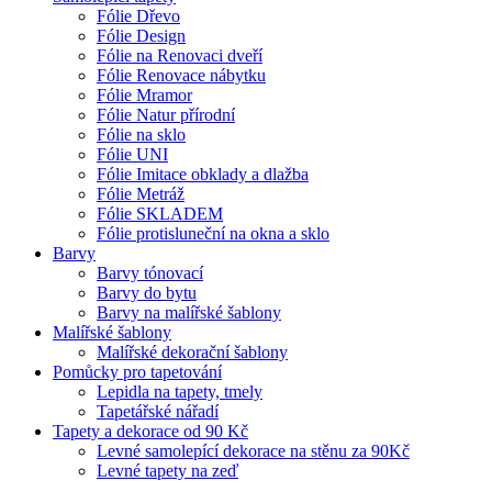
Fólie Dřevo
Fólie Design
Fólie na Renovaci dveří
Fólie Renovace nábytku
Fólie Mramor
Fólie Natur přírodní
Fólie na sklo
Fólie UNI
Fólie Imitace obklady a dlažba
Fólie Metráž
Fólie SKLADEM
Fólie protisluneční na okna a sklo
Barvy
Barvy tónovací
Barvy do bytu
Barvy na malířské šablony
Malířské šablony
Malířské dekorační šablony
Pomůcky pro tapetování
Lepidla na tapety, tmely
Tapetářské nářadí
Tapety a dekorace od 90 Kč
Levné samolepící dekorace na stěnu za 90Kč
Levné tapety na zeď