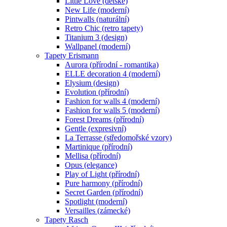
Little Love (dětské)
New Life (moderní)
Pintwalls (naturální)
Retro Chic (retro tapety)
Titanium 3 (design)
Wallpanel (moderní)
Tapety Erismann
Aurora (přírodní - romantika)
ELLE decoration 4 (moderní)
Elysium (design)
Evolution (přírodní)
Fashion for walls 4 (moderní)
Fashion for walls 5 (moderní)
Forest Dreams (přírodní)
Gentle (expresivní)
La Terrasse (středomořské vzory)
Martinique (přírodní)
Mellisa (přírodní)
Opus (elegance)
Play of Light (přírodní)
Pure harmony (přírodní)
Secret Garden (přírodní)
Spotlight (moderní)
Versailles (zámecké)
Tapety Rasch