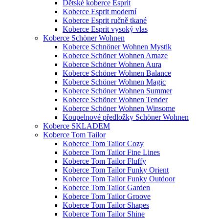
Dětské koberce Esprit
Koberce Esprit moderní
Koberce Esprit ručně tkané
Koberce Esprit vysoký vlas
Koberce Schöner Wohnen
Koberce Schnöner Wohnen Mystik
Koberce Schöner Wohnen Amaze
Koberce Schöner Wohnen Aura
Koberce Schöner Wohnen Balance
Koberce Schöner Wohnen Magic
Koberce Schöner Wohnen Summer
Koberce Schöner Wohnen Tender
Koberce Schöner Wohnen Winsome
Koupelnové předložky Schöner Wohnen
Koberce SKLADEM
Koberce Tom Tailor
Koberce Tom Tailor Cozy
Koberce Tom Tailor Fine Lines
Koberce Tom Tailor Fluffy
Koberce Tom Tailor Funky Orient
Koberce Tom Tailor Funky Outdoor
Koberce Tom Tailor Garden
Koberce Tom Tailor Groove
Koberce Tom Tailor Shapes
Koberce Tom Tailor Shine