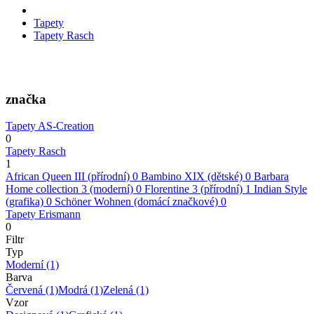
Tapety
Tapety Rasch
značka
Tapety AS-Creation
0
Tapety Rasch
1
African Queen III (přírodní)
0
Bambino XIX (dětské)
0
Barbara
Home collection 3 (moderní)
0
Florentine 3 (přírodní)
1
Indian Style
(grafika)
0
Schöner Wohnen (domácí značkové)
0
Tapety Erismann
0
Filtr
Typ
Moderní
(1)
Barva
Červená
(1)
Modrá
(1)
Zelená
(1)
Vzor