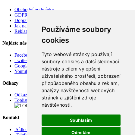
Obchodní podmínky
GDPR
Doprava
Jak nakupovat
Používáme soubory
Reklamace
cookies
Najdete nás
Tyto webové stránky používají
Facebook
Twitter
soubory cookies a další sledovací
Google
nástroje s cílem vylepšení
Youtube
uživatelského prostředí, zobrazení
přizpůsobeného obsahu a reklam,
Odkazy
analýzy návštěvnosti webových
Odkazy
stránek a zjištění zdroje
Toplist
návštěvnosti.
Kontakt
Souhlasím
Sídlo firmy: Boženy Němcové 739/1, Svitavy 568 02, CZ
Odmítám
Telefon: +420 608 449 590