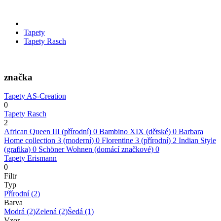
Tapety
Tapety Rasch
značka
Tapety AS-Creation
0
Tapety Rasch
2
African Queen III (přírodní)
0
Bambino XIX (dětské)
0
Barbara
Home collection 3 (moderní)
0
Florentine 3 (přírodní)
2
Indian Style
(grafika)
0
Schöner Wohnen (domácí značkové)
0
Tapety Erismann
0
Filtr
Typ
Přírodní
(2)
Barva
Modrá
(2)
Zelená
(2)
Šedá
(1)
Vzor