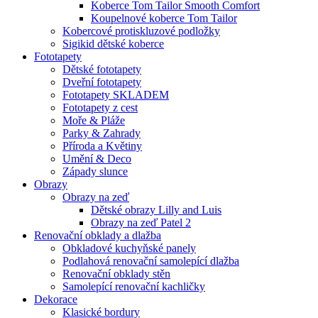
Koberce Tom Tailor Smooth Comfort
Koupelnové koberce Tom Tailor
Kobercové protiskluzové podložky
Sigikid dětské koberce
Fototapety
Dětské fototapety
Dveřní fototapety
Fototapety SKLADEM
Fototapety z cest
Moře & Pláže
Parky & Zahrady
Příroda a Květiny
Umění & Deco
Západy slunce
Obrazy
Obrazy na zeď
Dětské obrazy Lilly and Luis
Obrazy na zeď Patel 2
Renovační obklady a dlažba
Obkladové kuchyňské panely
Podlahová renovační samolepící dlažba
Renovační obklady stěn
Samolepící renovační kachličky
Dekorace
Klasické bordury