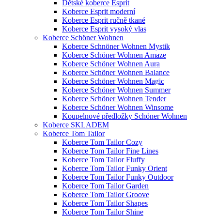
Dětské koberce Esprit
Koberce Esprit moderní
Koberce Esprit ručně tkané
Koberce Esprit vysoký vlas
Koberce Schöner Wohnen
Koberce Schnöner Wohnen Mystik
Koberce Schöner Wohnen Amaze
Koberce Schöner Wohnen Aura
Koberce Schöner Wohnen Balance
Koberce Schöner Wohnen Magic
Koberce Schöner Wohnen Summer
Koberce Schöner Wohnen Tender
Koberce Schöner Wohnen Winsome
Koupelnové předložky Schöner Wohnen
Koberce SKLADEM
Koberce Tom Tailor
Koberce Tom Tailor Cozy
Koberce Tom Tailor Fine Lines
Koberce Tom Tailor Fluffy
Koberce Tom Tailor Funky Orient
Koberce Tom Tailor Funky Outdoor
Koberce Tom Tailor Garden
Koberce Tom Tailor Groove
Koberce Tom Tailor Shapes
Koberce Tom Tailor Shine