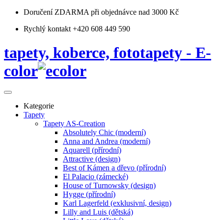
Doručení ZDARMA
při objednávce nad 3000 Kč
Rychlý kontakt +420 608 449 590
tapety, koberce, fototapety - E-
color
Kategorie
Tapety
Tapety AS-Creation
Absolutely Chic (moderní)
Anna and Andrea (moderní)
Aquarell (přírodní)
Attractive (design)
Best of Kámen a dřevo (přírodní)
El Palacio (zámecké)
House of Turnowsky (design)
Hygge (přírodní)
Karl Lagerfeld (exklusivní, design)
Lilly and Luis (dětská)