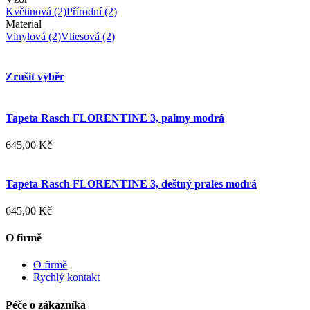
Květinová
(2)
Přírodní
(2)
Material
Vinylová
(2)
Vliesová
(2)
Zrušit výběr
Tapeta Rasch FLORENTINE 3, palmy modrá
645,00 Kč
Tapeta Rasch FLORENTINE 3, deštný prales modrá
645,00 Kč
O firmě
O firmě
Rychlý kontakt
Péče o zákazníka