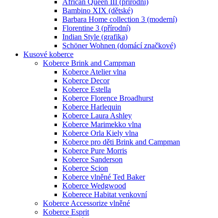
African Queen III (přírodní)
Bambino XIX (dětské)
Barbara Home collection 3 (moderní)
Florentine 3 (přírodní)
Indian Style (grafika)
Schöner Wohnen (domácí značkové)
Kusové koberce
Koberce Brink and Campman
Koberce Atelier vlna
Koberce Decor
Koberce Estella
Koberce Florence Broadhurst
Koberce Harlequin
Koberce Laura Ashley
Koberce Marimekko vlna
Koberce Orla Kiely vlna
Koberce pro děti Brink and Campman
Koberce Pure Morris
Koberce Sanderson
Koberce Scion
Koberce vlněné Ted Baker
Koberce Wedgwood
Koberece Habitat venkovní
Koberce Accessorize vlněné
Koberce Esprit