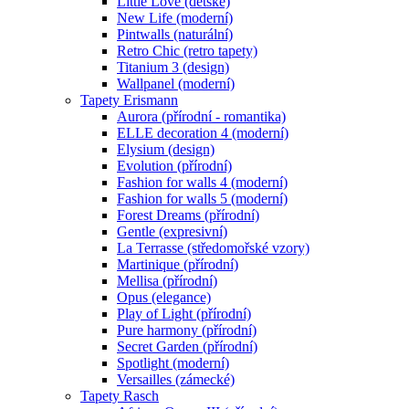
Little Love (dětské)
New Life (moderní)
Pintwalls (naturální)
Retro Chic (retro tapety)
Titanium 3 (design)
Wallpanel (moderní)
Tapety Erismann
Aurora (přírodní - romantika)
ELLE decoration 4 (moderní)
Elysium (design)
Evolution (přírodní)
Fashion for walls 4 (moderní)
Fashion for walls 5 (moderní)
Forest Dreams (přírodní)
Gentle (expresivní)
La Terrasse (středomořské vzory)
Martinique (přírodní)
Mellisa (přírodní)
Opus (elegance)
Play of Light (přírodní)
Pure harmony (přírodní)
Secret Garden (přírodní)
Spotlight (moderní)
Versailles (zámecké)
Tapety Rasch