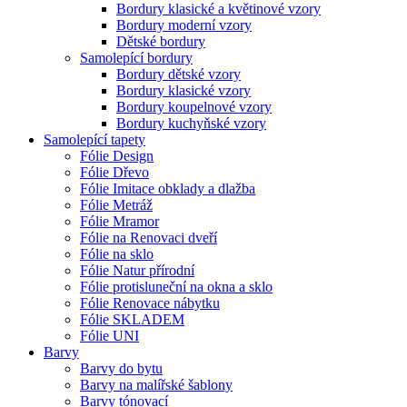
Bordury klasické a květinové vzory
Bordury moderní vzory
Dětské bordury
Samolepící bordury
Bordury dětské vzory
Bordury klasické vzory
Bordury koupelnové vzory
Bordury kuchyňské vzory
Samolepící tapety
Fólie Design
Fólie Dřevo
Fólie Imitace obklady a dlažba
Fólie Metráž
Fólie Mramor
Fólie na Renovaci dveří
Fólie na sklo
Fólie Natur přírodní
Fólie protisluneční na okna a sklo
Fólie Renovace nábytku
Fólie SKLADEM
Fólie UNI
Barvy
Barvy do bytu
Barvy na malířské šablony
Barvy tónovací