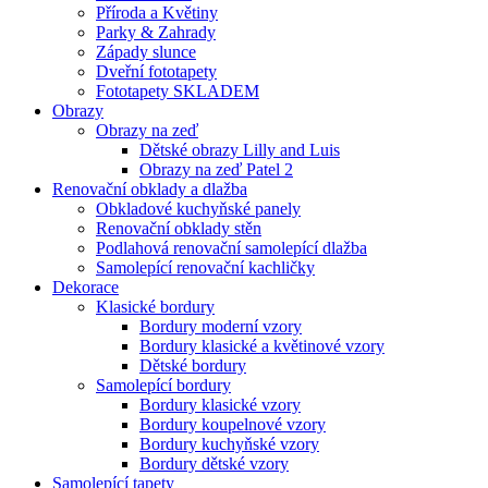
Příroda a Květiny
Parky & Zahrady
Západy slunce
Dveřní fototapety
Fototapety SKLADEM
Obrazy
Obrazy na zeď
Dětské obrazy Lilly and Luis
Obrazy na zeď Patel 2
Renovační obklady a dlažba
Obkladové kuchyňské panely
Renovační obklady stěn
Podlahová renovační samolepící dlažba
Samolepící renovační kachličky
Dekorace
Klasické bordury
Bordury moderní vzory
Bordury klasické a květinové vzory
Dětské bordury
Samolepící bordury
Bordury klasické vzory
Bordury koupelnové vzory
Bordury kuchyňské vzory
Bordury dětské vzory
Samolepící tapety