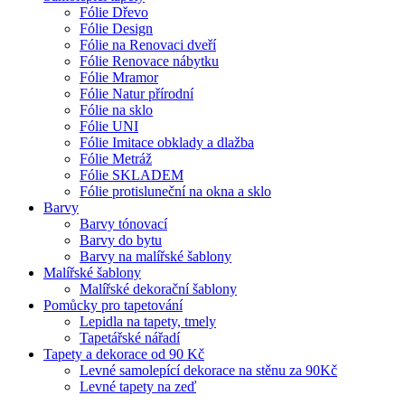
Fólie Dřevo
Fólie Design
Fólie na Renovaci dveří
Fólie Renovace nábytku
Fólie Mramor
Fólie Natur přírodní
Fólie na sklo
Fólie UNI
Fólie Imitace obklady a dlažba
Fólie Metráž
Fólie SKLADEM
Fólie protisluneční na okna a sklo
Barvy
Barvy tónovací
Barvy do bytu
Barvy na malířské šablony
Malířské šablony
Malířské dekorační šablony
Pomůcky pro tapetování
Lepidla na tapety, tmely
Tapetářské nářadí
Tapety a dekorace od 90 Kč
Levné samolepící dekorace na stěnu za 90Kč
Levné tapety na zeď