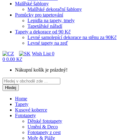
Malířské šablony
Malířské dekorační šablony
Pomůcky pro tapetování
Lepidla na tapety, tmely
Tapetářské nářadí
Tapety a dekorace od 90 Kč
Levné samolepící dekorace na stěnu za 90Kč
Levné tapety na zeď
Wish List
0
0
0.00 Kč
Nákupní košík je prázdný!
Hledej
Home
Tapety
Kusové koberce
Fototapety
Dětské fototapety
Umění & Deco
Fototapety z cest
Moře & Pláže