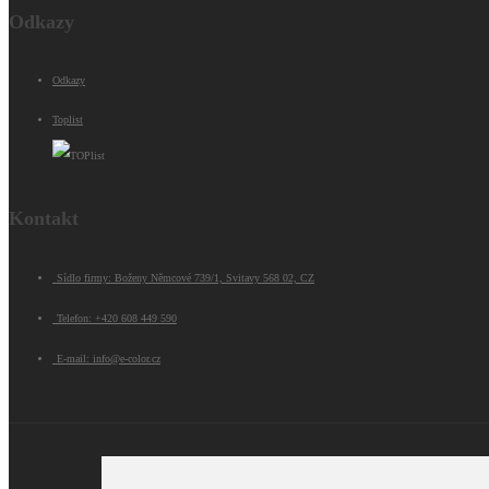
Odkazy
Odkazy
Toplist
Kontakt
Sídlo firmy: Boženy Němcové 739/1, Svitavy 568 02, CZ
Telefon: +420 608 449 590
E-mail: info@e-color.cz
© 2026 e-color.cz