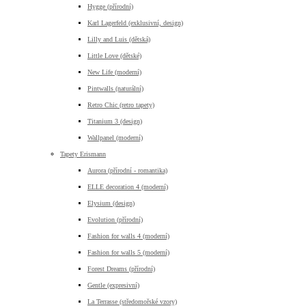
Hygge (přírodní)
Karl Lagerfeld (exklusivní, design)
Lilly and Luis (dětská)
Little Love (dětské)
New Life (moderní)
Pintwalls (naturální)
Retro Chic (retro tapety)
Titanium 3 (design)
Wallpanel (moderní)
Tapety Erismann
Aurora (přírodní - romantika)
ELLE decoration 4 (moderní)
Elysium (design)
Evolution (přírodní)
Fashion for walls 4 (moderní)
Fashion for walls 5 (moderní)
Forest Dreams (přírodní)
Gentle (expresivní)
La Terrasse (středomořské vzory)