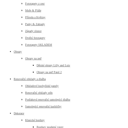
Fototapety z cest
Moře & Pláže
Příroda a Květiny
Parky & Zahrady
Západy slunce
Dveřní fototapety
Fototapety SKLADEM
Obrazy
Obrazy na zeď
Dětské obrazy Lilly and Luis
Obrazy na zeď Patel 2
Renovační obklady a dlažba
Obkladové kuchyňské panely
Renovační obklady stěn
Podlahová renovační samolepící dlažba
Samolepící renovační kachličky
Dekorace
Klasické bordury
Bordury moderní vzory