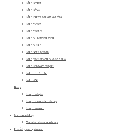
Fólie Design
Fólie Dřevo
Fólie Imitace obklady a dlažba
Fólie Metráž
Fólie Mramor
Fólie na Renovaci dveří
Fólie na sklo
Fólie Natur přírodní
Fólie protisluneční na okna a sklo
Fólie Renovace nábytku
Fólie SKLADEM
Fólie UNI
Barvy
Barvy do bytu
Barvy na malířské šablony
Barvy tónovací
Malířské šablony
Malířské dekorační šablony
Pomůcky pro tapetování