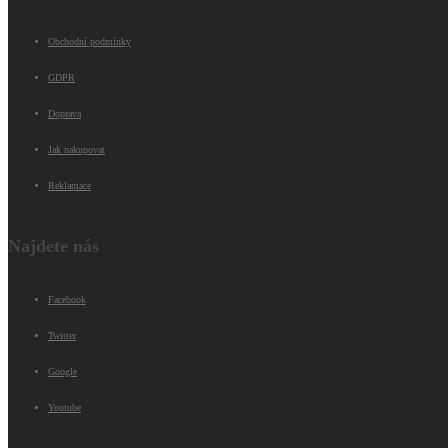
Obchodní podmínky
GDPR
Doprava
Jak nakupovat
Reklamace
Najdete nás
Facebook
Twitter
Google
Youtube