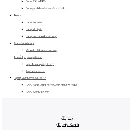
Fólie SKLADEM
Fólie protisluneční na okna a sklo
Barvy
Barvy tónovací
Barvy do bytu
Barvy na malířské šablony
Malířské šablony
Malířské dekorační šablony
Pomůcky pro tapetování
Lepidla na tapety, tmely
Tapetářské nářadí
Tapety a dekorace od 90 Kč
Levné samolepící dekorace na stěnu za 90Kč
Levné tapety na zeď
Tapety
Tapety Rasch