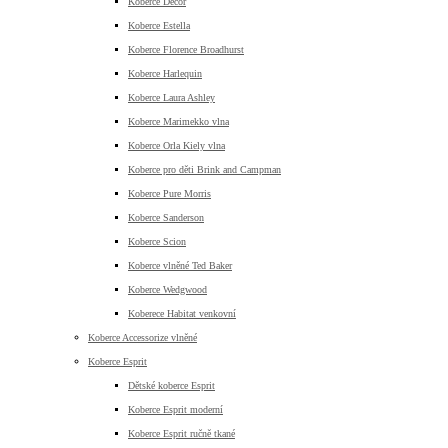
Koberce Decor
Koberce Estella
Koberce Florence Broadhurst
Koberce Harlequin
Koberce Laura Ashley
Koberce Marimekko vlna
Koberce Orla Kiely vlna
Koberce pro děti Brink and Campman
Koberce Pure Morris
Koberce Sanderson
Koberce Scion
Koberce vlněné Ted Baker
Koberce Wedgwood
Koberece Habitat venkovní
Koberce Accessorize vlněné
Koberce Esprit
Dětské koberce Esprit
Koberce Esprit moderní
Koberce Esprit ručně tkané