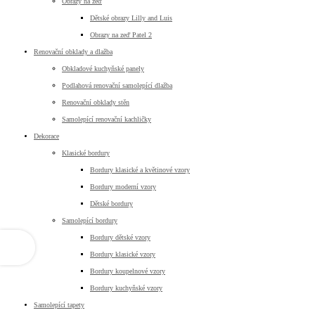
Obrazy na zeď
Dětské obrazy Lilly and Luis
Obrazy na zeď Patel 2
Renovační obklady a dlažba
Obkladové kuchyňské panely
Podlahová renovační samolepící dlažba
Renovační obklady stěn
Samolepící renovační kachličky
Dekorace
Klasické bordury
Bordury klasické a květinové vzory
Bordury moderní vzory
Dětské bordury
Samolepící bordury
Bordury dětské vzory
Bordury klasické vzory
Bordury koupelnové vzory
Bordury kuchyňské vzory
Samolepící tapety