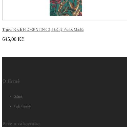
Tapeta Rasch FLORENTINE 3, Deštný Prales Modrá
645,00 Kč
O firmě
O firmě
Rychlý kontakt
Péče o zákazníka