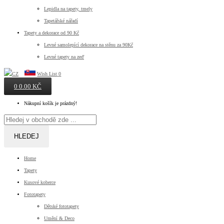
Lepidla na tapety, tmely
Tapetářské nářadí
Tapety a dekorace od 90 Kč
Levné samolepící dekorace na stěnu za 90Kč
Levné tapety na zeď
Wish List
0
0
0.00 KČ
Nákupní košík je prázdný!
HLEDEJ
Home
Tapety
Kusové koberce
Fototapety
Dětské fototapety
Umění & Deco