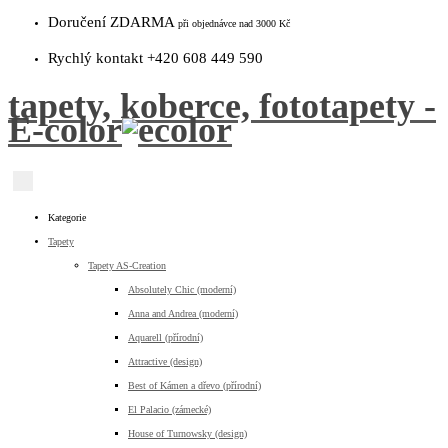
Doručení ZDARMA
při objednávce nad 3000 Kč
Rychlý kontakt +420 608 449 590
tapety, koberce, fototapety -
E-color
Kategorie
Tapety
Tapety AS-Creation
Absolutely Chic (moderní)
Anna and Andrea (moderní)
Aquarell (přírodní)
Attractive (design)
Best of Kámen a dřevo (přírodní)
El Palacio (zámecké)
House of Turnowsky (design)