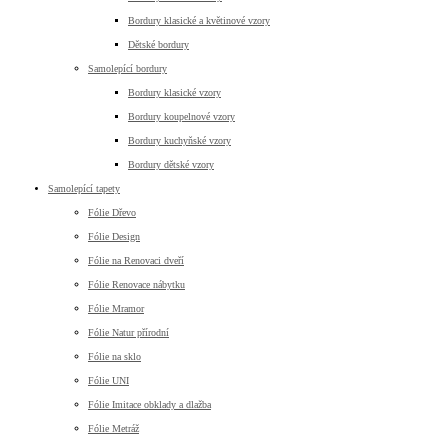
Bordury klasické a květinové vzory
Dětské bordury
Samolepící bordury
Bordury klasické vzory
Bordury koupelnové vzory
Bordury kuchyňské vzory
Bordury dětské vzory
Samolepící tapety
Fólie Dřevo
Fólie Design
Fólie na Renovaci dveří
Fólie Renovace nábytku
Fólie Mramor
Fólie Natur přírodní
Fólie na sklo
Fólie UNI
Fólie Imitace obklady a dlažba
Fólie Metráž