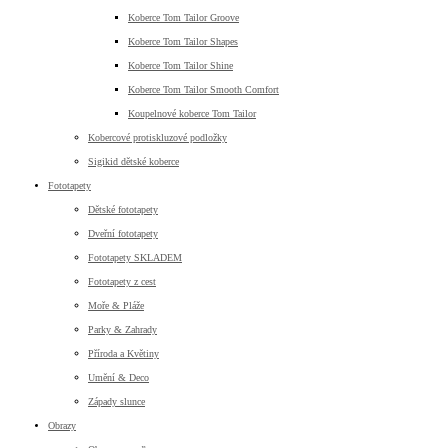
Koberce Tom Tailor Groove
Koberce Tom Tailor Shapes
Koberce Tom Tailor Shine
Koberce Tom Tailor Smooth Comfort
Koupelnové koberce Tom Tailor
Kobercové protiskluzové podložky
Sigikid dětské koberce
Fototapety
Dětské fototapety
Dveřní fototapety
Fototapety SKLADEM
Fototapety z cest
Moře & Pláže
Parky & Zahrady
Příroda a Květiny
Umění & Deco
Západy slunce
Obrazy