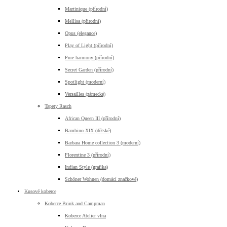
Martinique (přírodní)
Mellisa (přírodní)
Opus (elegance)
Play of Light (přírodní)
Pure harmony (přírodní)
Secret Garden (přírodní)
Spotlight (moderní)
Versailles (zámecké)
Tapety Rasch
African Queen III (přírodní)
Bambino XIX (dětské)
Barbara Home collection 3 (moderní)
Florentine 3 (přírodní)
Indian Style (grafika)
Schöner Wohnen (domácí značkové)
Kusové koberce
Koberce Brink and Campman
Koberce Atelier vlna