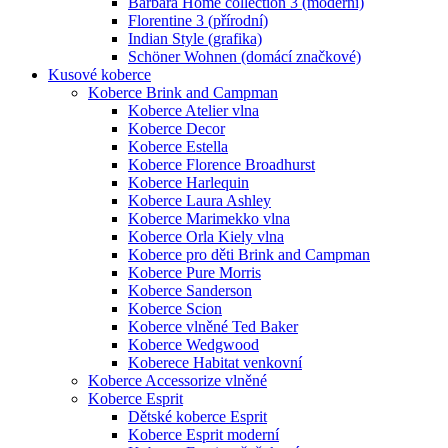
Barbara Home collection 3 (moderní)
Florentine 3 (přírodní)
Indian Style (grafika)
Schöner Wohnen (domácí značkové)
Kusové koberce
Koberce Brink and Campman
Koberce Atelier vlna
Koberce Decor
Koberce Estella
Koberce Florence Broadhurst
Koberce Harlequin
Koberce Laura Ashley
Koberce Marimekko vlna
Koberce Orla Kiely vlna
Koberce pro děti Brink and Campman
Koberce Pure Morris
Koberce Sanderson
Koberce Scion
Koberce vlněné Ted Baker
Koberce Wedgwood
Koberece Habitat venkovní
Koberce Accessorize vlněné
Koberce Esprit
Dětské koberce Esprit
Koberce Esprit moderní