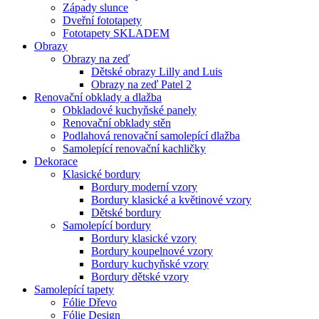
Západy slunce
Dveřní fototapety
Fototapety SKLADEM
Obrazy
Obrazy na zeď
Dětské obrazy Lilly and Luis
Obrazy na zeď Patel 2
Renovační obklady a dlažba
Obkladové kuchyňské panely
Renovační obklady stěn
Podlahová renovační samolepící dlažba
Samolepící renovační kachličky
Dekorace
Klasické bordury
Bordury moderní vzory
Bordury klasické a květinové vzory
Dětské bordury
Samolepící bordury
Bordury klasické vzory
Bordury koupelnové vzory
Bordury kuchyňské vzory
Bordury dětské vzory
Samolepící tapety
Fólie Dřevo
Fólie Design