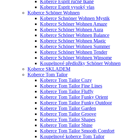
Koberce Esprit ručně tkané
Koberce Esprit vysoký vlas
Koberce Schöner Wohnen
Koberce Schnöner Wohnen Mystik
Koberce Schöner Wohnen Amaze
Koberce Schöner Wohnen Aura
Koberce Schöner Wohnen Balance
Koberce Schöner Wohnen Magic
Koberce Schöner Wohnen Summer
Koberce Schöner Wohnen Tender
Koberce Schöner Wohnen Winsome
Koupelnové předložky Schöner Wohnen
Koberce SKLADEM
Koberce Tom Tailor
Koberce Tom Tailor Cozy
Koberce Tom Tailor Fine Lines
Koberce Tom Tailor Fluffy
Koberce Tom Tailor Funky Orient
Koberce Tom Tailor Funky Outdoor
Koberce Tom Tailor Garden
Koberce Tom Tailor Groove
Koberce Tom Tailor Shapes
Koberce Tom Tailor Shine
Koberce Tom Tailor Smooth Comfort
Koupelnové koberce Tom Tailor