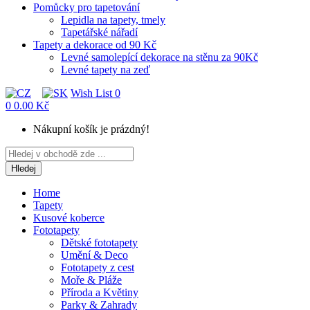
Pomůcky pro tapetování
Lepidla na tapety, tmely
Tapetářské nářadí
Tapety a dekorace od 90 Kč
Levné samolepící dekorace na stěnu za 90Kč
Levné tapety na zeď
Wish List
0
0
0.00 Kč
Nákupní košík je prázdný!
Hledej
Home
Tapety
Kusové koberce
Fototapety
Dětské fototapety
Umění & Deco
Fototapety z cest
Moře & Pláže
Příroda a Květiny
Parky & Zahrady