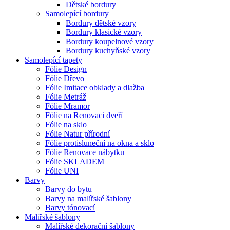
Dětské bordury
Samolepící bordury
Bordury dětské vzory
Bordury klasické vzory
Bordury koupelnové vzory
Bordury kuchyňské vzory
Samolepící tapety
Fólie Design
Fólie Dřevo
Fólie Imitace obklady a dlažba
Fólie Metráž
Fólie Mramor
Fólie na Renovaci dveří
Fólie na sklo
Fólie Natur přírodní
Fólie protisluneční na okna a sklo
Fólie Renovace nábytku
Fólie SKLADEM
Fólie UNI
Barvy
Barvy do bytu
Barvy na malířské šablony
Barvy tónovací
Malířské šablony
Malířské dekorační šablony