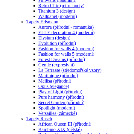
Pintwalls (naturální)
Retro Chic (retro tapety)
Titanium 3 (design)
Wallpanel (moderní)
Tapety Erismann
Aurora (přírodní - romantika)
ELLE decoration 4 (moderní)
Elysium (design)
Evolution (přírodní)
Fashion for walls 4 (moderní)
Fashion for walls 5 (moderní)
Forest Dreams (přírodní)
Gentle (expresivní)
La Terrasse (středomořské vzory)
Martinique (přírodní)
Mellisa (přírodní)
Opus (elegance)
Play of Light (přírodní)
Pure harmony (přírodní)
Secret Garden (přírodní)
Spotlight (moderní)
Versailles (zámecké)
Tapety Rasch
African Queen III (přírodní)
Bambino XIX (dětské)