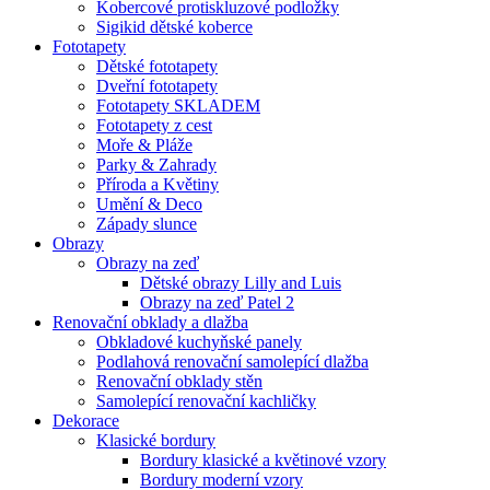
Kobercové protiskluzové podložky
Sigikid dětské koberce
Fototapety
Dětské fototapety
Dveřní fototapety
Fototapety SKLADEM
Fototapety z cest
Moře & Pláže
Parky & Zahrady
Příroda a Květiny
Umění & Deco
Západy slunce
Obrazy
Obrazy na zeď
Dětské obrazy Lilly and Luis
Obrazy na zeď Patel 2
Renovační obklady a dlažba
Obkladové kuchyňské panely
Podlahová renovační samolepící dlažba
Renovační obklady stěn
Samolepící renovační kachličky
Dekorace
Klasické bordury
Bordury klasické a květinové vzory
Bordury moderní vzory