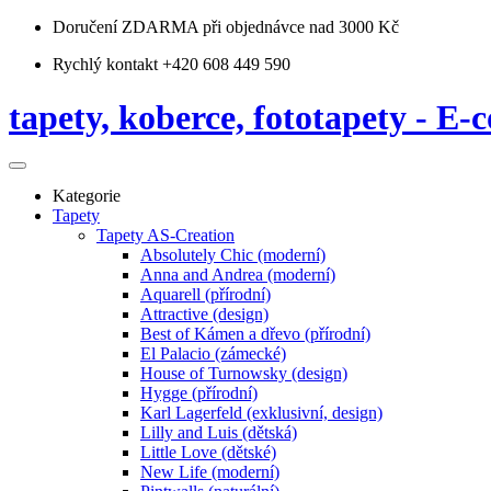
Doručení ZDARMA
při objednávce nad 3000 Kč
Rychlý kontakt +420 608 449 590
tapety, koberce, fototapety - E-c
Kategorie
Tapety
Tapety AS-Creation
Absolutely Chic (moderní)
Anna and Andrea (moderní)
Aquarell (přírodní)
Attractive (design)
Best of Kámen a dřevo (přírodní)
El Palacio (zámecké)
House of Turnowsky (design)
Hygge (přírodní)
Karl Lagerfeld (exklusivní, design)
Lilly and Luis (dětská)
Little Love (dětské)
New Life (moderní)