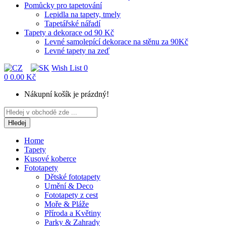
Pomůcky pro tapetování
Lepidla na tapety, tmely
Tapetářské nářadí
Tapety a dekorace od 90 Kč
Levné samolepící dekorace na stěnu za 90Kč
Levné tapety na zeď
Wish List
0
0
0.00 Kč
Nákupní košík je prázdný!
Hledej
Home
Tapety
Kusové koberce
Fototapety
Dětské fototapety
Umění & Deco
Fototapety z cest
Moře & Pláže
Příroda a Květiny
Parky & Zahrady