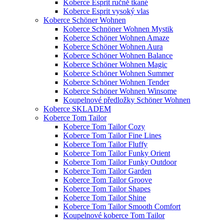
Koberce Esprit ručně tkané
Koberce Esprit vysoký vlas
Koberce Schöner Wohnen
Koberce Schnöner Wohnen Mystik
Koberce Schöner Wohnen Amaze
Koberce Schöner Wohnen Aura
Koberce Schöner Wohnen Balance
Koberce Schöner Wohnen Magic
Koberce Schöner Wohnen Summer
Koberce Schöner Wohnen Tender
Koberce Schöner Wohnen Winsome
Koupelnové předložky Schöner Wohnen
Koberce SKLADEM
Koberce Tom Tailor
Koberce Tom Tailor Cozy
Koberce Tom Tailor Fine Lines
Koberce Tom Tailor Fluffy
Koberce Tom Tailor Funky Orient
Koberce Tom Tailor Funky Outdoor
Koberce Tom Tailor Garden
Koberce Tom Tailor Groove
Koberce Tom Tailor Shapes
Koberce Tom Tailor Shine
Koberce Tom Tailor Smooth Comfort
Koupelnové koberce Tom Tailor