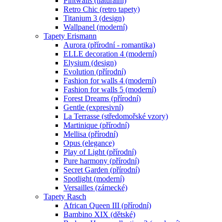
Pintwalls (naturální)
Retro Chic (retro tapety)
Titanium 3 (design)
Wallpanel (moderní)
Tapety Erismann
Aurora (přírodní - romantika)
ELLE decoration 4 (moderní)
Elysium (design)
Evolution (přírodní)
Fashion for walls 4 (moderní)
Fashion for walls 5 (moderní)
Forest Dreams (přírodní)
Gentle (expresivní)
La Terrasse (středomořské vzory)
Martinique (přírodní)
Mellisa (přírodní)
Opus (elegance)
Play of Light (přírodní)
Pure harmony (přírodní)
Secret Garden (přírodní)
Spotlight (moderní)
Versailles (zámecké)
Tapety Rasch
African Queen III (přírodní)
Bambino XIX (dětské)