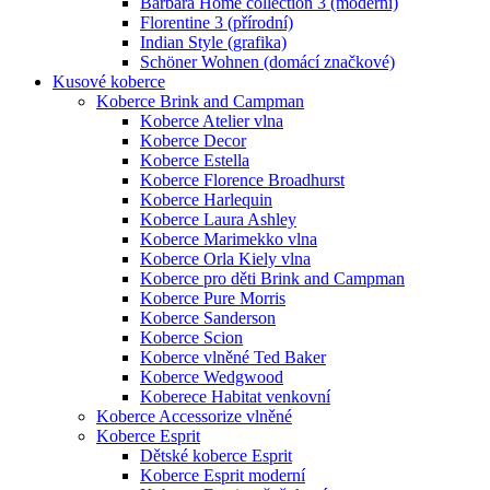
Barbara Home collection 3 (moderní)
Florentine 3 (přírodní)
Indian Style (grafika)
Schöner Wohnen (domácí značkové)
Kusové koberce
Koberce Brink and Campman
Koberce Atelier vlna
Koberce Decor
Koberce Estella
Koberce Florence Broadhurst
Koberce Harlequin
Koberce Laura Ashley
Koberce Marimekko vlna
Koberce Orla Kiely vlna
Koberce pro děti Brink and Campman
Koberce Pure Morris
Koberce Sanderson
Koberce Scion
Koberce vlněné Ted Baker
Koberce Wedgwood
Koberece Habitat venkovní
Koberce Accessorize vlněné
Koberce Esprit
Dětské koberce Esprit
Koberce Esprit moderní