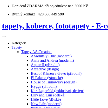
Doručení ZDARMA
při objednávce nad 3000 Kč
Rychlý kontakt +420 608 449 590
tapety, koberce, fototapety - E-c
Kategorie
Tapety
Tapety AS-Creation
Absolutely Chic (moderní)
Anna and Andrea (moderní)
Aquarell (přírodní)
Attractive (design)
Best of Kámen a dřevo (přírodní)
El Palacio (zámecké)
House of Turnowsky (design)
Hygge (přírodní)
Karl Lagerfeld (exklusivní, design)
Lilly and Luis (dětská)
Little Love (dětské)
New Life (moderní)