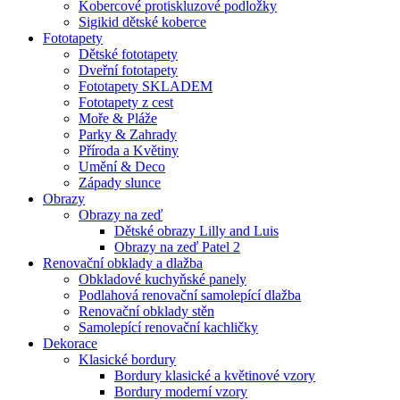
Kobercové protiskluzové podložky
Sigikid dětské koberce
Fototapety
Dětské fototapety
Dveřní fototapety
Fototapety SKLADEM
Fototapety z cest
Moře & Pláže
Parky & Zahrady
Příroda a Květiny
Umění & Deco
Západy slunce
Obrazy
Obrazy na zeď
Dětské obrazy Lilly and Luis
Obrazy na zeď Patel 2
Renovační obklady a dlažba
Obkladové kuchyňské panely
Podlahová renovační samolepící dlažba
Renovační obklady stěn
Samolepící renovační kachličky
Dekorace
Klasické bordury
Bordury klasické a květinové vzory
Bordury moderní vzory