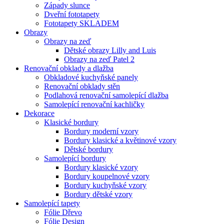
Západy slunce
Dveřní fototapety
Fototapety SKLADEM
Obrazy
Obrazy na zeď
Dětské obrazy Lilly and Luis
Obrazy na zeď Patel 2
Renovační obklady a dlažba
Obkladové kuchyňské panely
Renovační obklady stěn
Podlahová renovační samolepící dlažba
Samolepící renovační kachličky
Dekorace
Klasické bordury
Bordury moderní vzory
Bordury klasické a květinové vzory
Dětské bordury
Samolepící bordury
Bordury klasické vzory
Bordury koupelnové vzory
Bordury kuchyňské vzory
Bordury dětské vzory
Samolepící tapety
Fólie Dřevo
Fólie Design