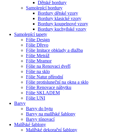
Dětské bordury
Samolepící bordury
Bordury dětské vzory
Bordury klasické vzory
Bordury koupelnové vzory
Bordury kuchyňské vzory
Samolepící tapety
Fólie Design
Fólie Dřevo
Fólie Imitace obklady a dlažba
Fólie Metráž
Fólie Mramor
Fólie na Renovaci dveří
Fólie na sklo
Fólie Natur přírodní
Fólie protisluneční na okna a sklo
Fólie Renovace nábytku
Fólie SKLADEM
Fólie UNI
Barvy
Barvy do bytu
Barvy na malířské šablony
Barvy tónovací
Malířské šablony
Malířské dekorační šablony