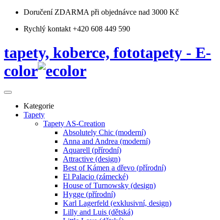
Doručení ZDARMA
při objednávce nad 3000 Kč
Rychlý kontakt +420 608 449 590
tapety, koberce, fototapety - E-
color
Kategorie
Tapety
Tapety AS-Creation
Absolutely Chic (moderní)
Anna and Andrea (moderní)
Aquarell (přírodní)
Attractive (design)
Best of Kámen a dřevo (přírodní)
El Palacio (zámecké)
House of Turnowsky (design)
Hygge (přírodní)
Karl Lagerfeld (exklusivní, design)
Lilly and Luis (dětská)