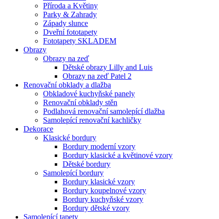
Příroda a Květiny
Parky & Zahrady
Západy slunce
Dveřní fototapety
Fototapety SKLADEM
Obrazy
Obrazy na zeď
Dětské obrazy Lilly and Luis
Obrazy na zeď Patel 2
Renovační obklady a dlažba
Obkladové kuchyňské panely
Renovační obklady stěn
Podlahová renovační samolepící dlažba
Samolepící renovační kachličky
Dekorace
Klasické bordury
Bordury moderní vzory
Bordury klasické a květinové vzory
Dětské bordury
Samolepící bordury
Bordury klasické vzory
Bordury koupelnové vzory
Bordury kuchyňské vzory
Bordury dětské vzory
Samolepící tapety