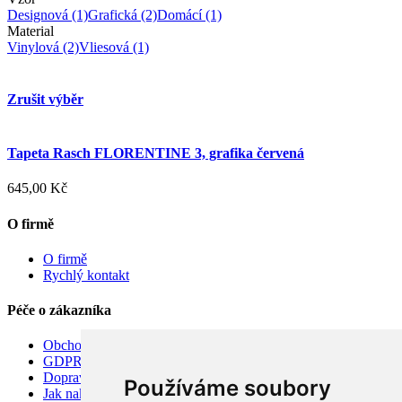
Designová
(1)
Grafická
(2)
Domácí
(1)
Material
Vinylová
(2)
Vliesová
(1)
Zrušit výběr
Tapeta Rasch FLORENTINE 3, grafika červená
645,00 Kč
O firmě
O firmě
Rychlý kontakt
Péče o zákazníka
Obchodní podmínky
GDPR
Doprava
Používáme soubory
Jak nakupovat