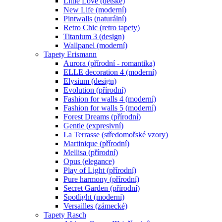
Little Love (dětské)
New Life (moderní)
Pintwalls (naturální)
Retro Chic (retro tapety)
Titanium 3 (design)
Wallpanel (moderní)
Tapety Erismann
Aurora (přírodní - romantika)
ELLE decoration 4 (moderní)
Elysium (design)
Evolution (přírodní)
Fashion for walls 4 (moderní)
Fashion for walls 5 (moderní)
Forest Dreams (přírodní)
Gentle (expresivní)
La Terrasse (středomořské vzory)
Martinique (přírodní)
Mellisa (přírodní)
Opus (elegance)
Play of Light (přírodní)
Pure harmony (přírodní)
Secret Garden (přírodní)
Spotlight (moderní)
Versailles (zámecké)
Tapety Rasch