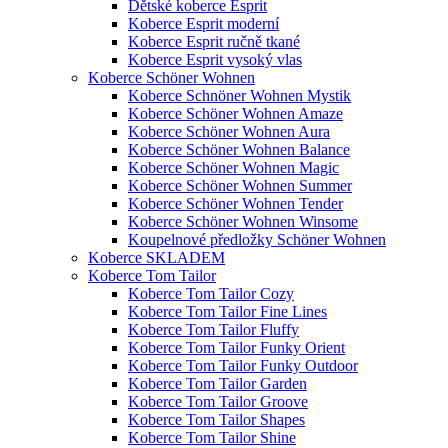
Dětské koberce Esprit
Koberce Esprit moderní
Koberce Esprit ručně tkané
Koberce Esprit vysoký vlas
Koberce Schöner Wohnen
Koberce Schnöner Wohnen Mystik
Koberce Schöner Wohnen Amaze
Koberce Schöner Wohnen Aura
Koberce Schöner Wohnen Balance
Koberce Schöner Wohnen Magic
Koberce Schöner Wohnen Summer
Koberce Schöner Wohnen Tender
Koberce Schöner Wohnen Winsome
Koupelnové předložky Schöner Wohnen
Koberce SKLADEM
Koberce Tom Tailor
Koberce Tom Tailor Cozy
Koberce Tom Tailor Fine Lines
Koberce Tom Tailor Fluffy
Koberce Tom Tailor Funky Orient
Koberce Tom Tailor Funky Outdoor
Koberce Tom Tailor Garden
Koberce Tom Tailor Groove
Koberce Tom Tailor Shapes
Koberce Tom Tailor Shine