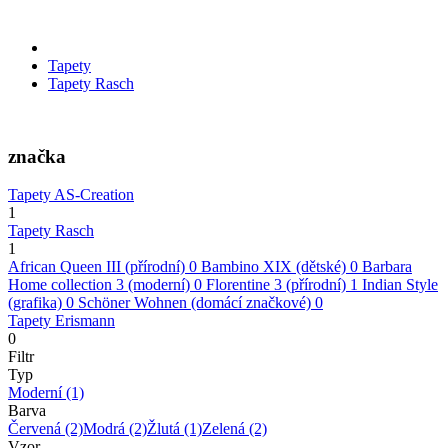
Tapety
Tapety Rasch
značka
Tapety AS-Creation
1
Tapety Rasch
1
African Queen III (přírodní)
0
Bambino XIX (dětské)
0
Barbara
Home collection 3 (moderní)
0
Florentine 3 (přírodní)
1
Indian Style
(grafika)
0
Schöner Wohnen (domácí značkové)
0
Tapety Erismann
0
Filtr
Typ
Moderní
(1)
Barva
Červená
(2)
Modrá
(2)
Žlutá
(1)
Zelená
(2)
Vzor