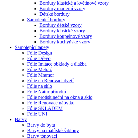
Bordury klasické a květinové vzory
Bordury moderní vzory
Dětské bordury
Samolepící bordury
Bordury dětské vzory
Bordury klasické vzory
Bordury koupelnové vzory
Bordury kuchyňské vzory
Samolepící tapety
Fólie Design
Fólie Dřevo
Fólie Imitace obklady a dlažba
Fólie Metráž
Fólie Mramor
Fólie na Renovaci dveří
Fólie na sklo
Fólie Natur přírodní
Fólie protisluneční na okna a sklo
Fólie Renovace nábytku
Fólie SKLADEM
Fólie UNI
Barvy
Barvy do bytu
Barvy na malířské šablony
Barvy tónovací