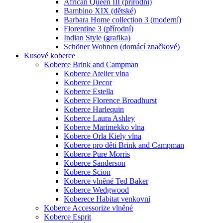
African Queen III (přírodní)
Bambino XIX (dětské)
Barbara Home collection 3 (moderní)
Florentine 3 (přírodní)
Indian Style (grafika)
Schöner Wohnen (domácí značkové)
Kusové koberce
Koberce Brink and Campman
Koberce Atelier vlna
Koberce Decor
Koberce Estella
Koberce Florence Broadhurst
Koberce Harlequin
Koberce Laura Ashley
Koberce Marimekko vlna
Koberce Orla Kiely vlna
Koberce pro děti Brink and Campman
Koberce Pure Morris
Koberce Sanderson
Koberce Scion
Koberce vlněné Ted Baker
Koberce Wedgwood
Koberece Habitat venkovní
Koberce Accessorize vlněné
Koberce Esprit