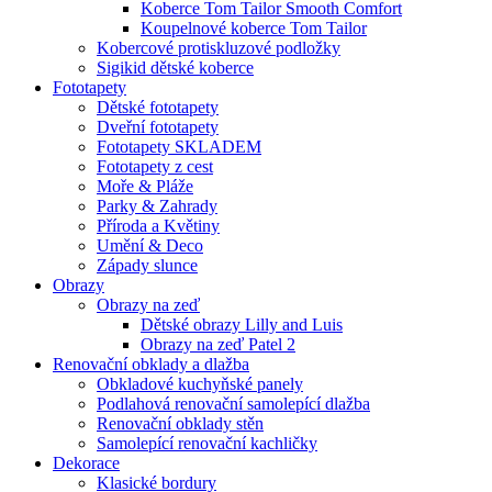
Koberce Tom Tailor Smooth Comfort
Koupelnové koberce Tom Tailor
Kobercové protiskluzové podložky
Sigikid dětské koberce
Fototapety
Dětské fototapety
Dveřní fototapety
Fototapety SKLADEM
Fototapety z cest
Moře & Pláže
Parky & Zahrady
Příroda a Květiny
Umění & Deco
Západy slunce
Obrazy
Obrazy na zeď
Dětské obrazy Lilly and Luis
Obrazy na zeď Patel 2
Renovační obklady a dlažba
Obkladové kuchyňské panely
Podlahová renovační samolepící dlažba
Renovační obklady stěn
Samolepící renovační kachličky
Dekorace
Klasické bordury