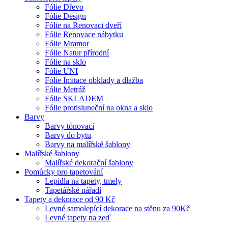
Fólie Dřevo
Fólie Design
Fólie na Renovaci dveří
Fólie Renovace nábytku
Fólie Mramor
Fólie Natur přírodní
Fólie na sklo
Fólie UNI
Fólie Imitace obklady a dlažba
Fólie Metráž
Fólie SKLADEM
Fólie protisluneční na okna a sklo
Barvy
Barvy tónovací
Barvy do bytu
Barvy na malířské šablony
Malířské šablony
Malířské dekorační šablony
Pomůcky pro tapetování
Lepidla na tapety, tmely
Tapetářské nářadí
Tapety a dekorace od 90 Kč
Levné samolepící dekorace na stěnu za 90Kč
Levné tapety na zeď