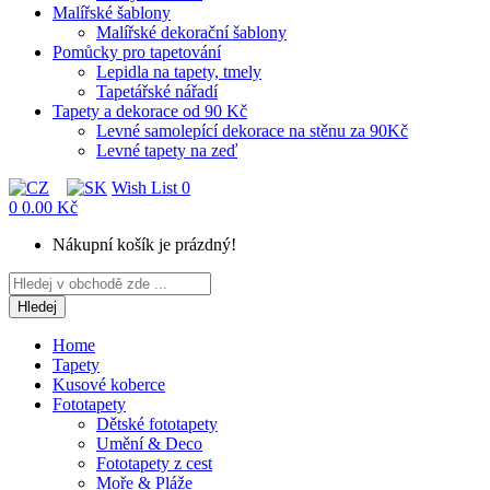
Malířské šablony
Malířské dekorační šablony
Pomůcky pro tapetování
Lepidla na tapety, tmely
Tapetářské nářadí
Tapety a dekorace od 90 Kč
Levné samolepící dekorace na stěnu za 90Kč
Levné tapety na zeď
Wish List
0
0
0.00 Kč
Nákupní košík je prázdný!
Hledej
Home
Tapety
Kusové koberce
Fototapety
Dětské fototapety
Umění & Deco
Fototapety z cest
Moře & Pláže