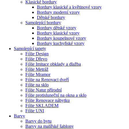
Klasické bordury
Bordury klasické a květinové vzory
Bordury moderní vzory
Dětské bordury
Samolepící bordury
Bordury dětské vzory
Bordury klasické vzory
Bordury koupelnové vzory
Bordury kuchyňské vzory
Samolepící tapety
Fólie Design
Fólie Dřevo
Fólie Imitace obklady a dlažba
Fólie Metráž
Fólie Mramor
Fólie na Renovaci dveří
Fólie na sklo
Fólie Natur přírodní
Fólie protisluneční na okna a sklo
Fólie Renovace nábytku
Fólie SKLADEM
Fólie UNI
Barvy
Barvy do bytu
Barvy na malířské šablony