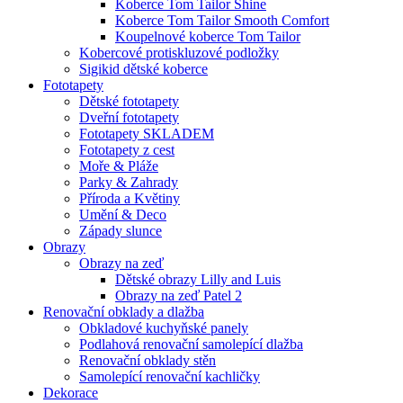
Koberce Tom Tailor Shine
Koberce Tom Tailor Smooth Comfort
Koupelnové koberce Tom Tailor
Kobercové protiskluzové podložky
Sigikid dětské koberce
Fototapety
Dětské fototapety
Dveřní fototapety
Fototapety SKLADEM
Fototapety z cest
Moře & Pláže
Parky & Zahrady
Příroda a Květiny
Umění & Deco
Západy slunce
Obrazy
Obrazy na zeď
Dětské obrazy Lilly and Luis
Obrazy na zeď Patel 2
Renovační obklady a dlažba
Obkladové kuchyňské panely
Podlahová renovační samolepící dlažba
Renovační obklady stěn
Samolepící renovační kachličky
Dekorace