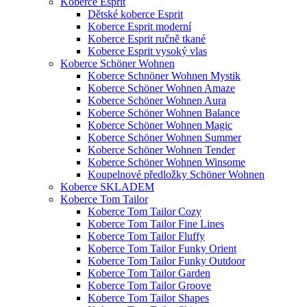
Koberce Esprit
Dětské koberce Esprit
Koberce Esprit moderní
Koberce Esprit ručně tkané
Koberce Esprit vysoký vlas
Koberce Schöner Wohnen
Koberce Schnöner Wohnen Mystik
Koberce Schöner Wohnen Amaze
Koberce Schöner Wohnen Aura
Koberce Schöner Wohnen Balance
Koberce Schöner Wohnen Magic
Koberce Schöner Wohnen Summer
Koberce Schöner Wohnen Tender
Koberce Schöner Wohnen Winsome
Koupelnové předložky Schöner Wohnen
Koberce SKLADEM
Koberce Tom Tailor
Koberce Tom Tailor Cozy
Koberce Tom Tailor Fine Lines
Koberce Tom Tailor Fluffy
Koberce Tom Tailor Funky Orient
Koberce Tom Tailor Funky Outdoor
Koberce Tom Tailor Garden
Koberce Tom Tailor Groove
Koberce Tom Tailor Shapes