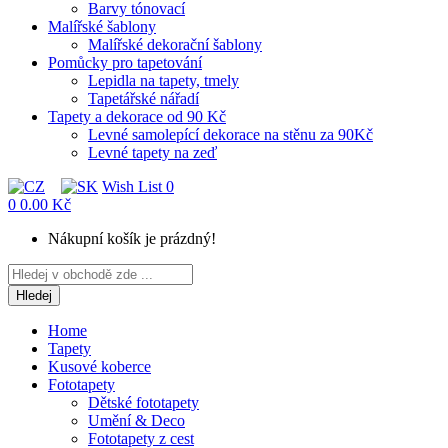
Barvy tónovací
Malířské šablony
Malířské dekorační šablony
Pomůcky pro tapetování
Lepidla na tapety, tmely
Tapetářské nářadí
Tapety a dekorace od 90 Kč
Levné samolepící dekorace na stěnu za 90Kč
Levné tapety na zeď
Wish List
0
0
0.00 Kč
Nákupní košík je prázdný!
Hledej
Home
Tapety
Kusové koberce
Fototapety
Dětské fototapety
Umění & Deco
Fototapety z cest