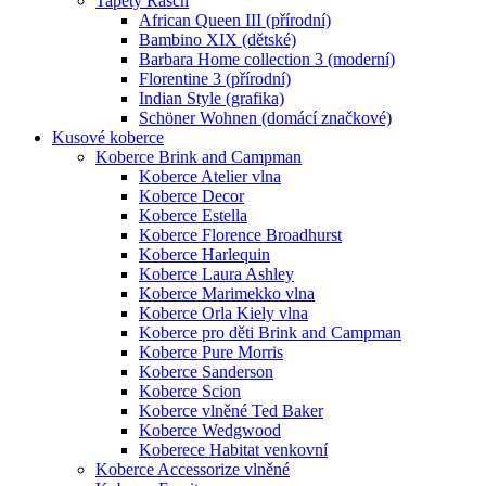
Tapety Rasch
African Queen III (přírodní)
Bambino XIX (dětské)
Barbara Home collection 3 (moderní)
Florentine 3 (přírodní)
Indian Style (grafika)
Schöner Wohnen (domácí značkové)
Kusové koberce
Koberce Brink and Campman
Koberce Atelier vlna
Koberce Decor
Koberce Estella
Koberce Florence Broadhurst
Koberce Harlequin
Koberce Laura Ashley
Koberce Marimekko vlna
Koberce Orla Kiely vlna
Koberce pro děti Brink and Campman
Koberce Pure Morris
Koberce Sanderson
Koberce Scion
Koberce vlněné Ted Baker
Koberce Wedgwood
Koberece Habitat venkovní
Koberce Accessorize vlněné