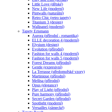
Little Love (dětské)
New Life (moderní)
Pintwalls (naturální)
Retro Chic (retro tapety)
Titanium 3 (design)
Wallpanel (moderní)
Tapety Erismann
Aurora (přírodní - romantika)
ELLE decoration 4 (moderní)
Elysium (design)
Evolution (přírodní)
Fashion for walls 4 (moderní)
Fashion for walls 5 (moderní)
Forest Dreams (přírodní)
Gentle (expresivní)
La Terrasse (středomořské vzory)
Martinique (přírodní)
Mellisa (přírodní)
Opus (elegance)
Play of Light (přírodní)
Pure harmony (přírodní)
Secret Garden (přírodní)
Spotlight (moderní)
Versailles (zámecké)