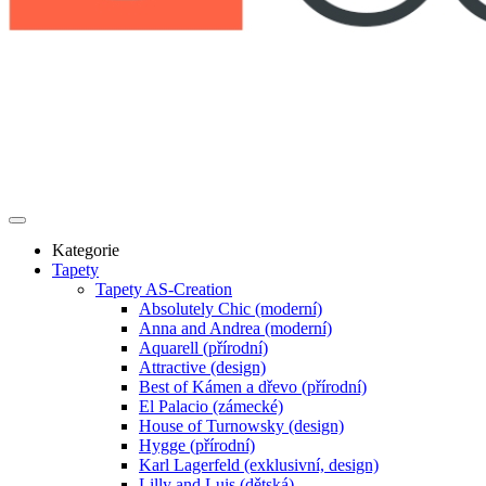
Kategorie
Tapety
Tapety AS-Creation
Absolutely Chic (moderní)
Anna and Andrea (moderní)
Aquarell (přírodní)
Attractive (design)
Best of Kámen a dřevo (přírodní)
El Palacio (zámecké)
House of Turnowsky (design)
Hygge (přírodní)
Karl Lagerfeld (exklusivní, design)
Lilly and Luis (dětská)