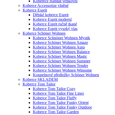
Koberece Habitat venkovní
Koberce Accessorize vlněné
Koberce Esprit
Dětské koberce Esprit
Koberce Esprit moderní
Koberce Esprit ručně tkané
Koberce Esprit vysoký vlas
Koberce Schöner Wohnen
Koberce Schnöner Wohnen Mystik
Koberce Schöner Wohnen Amaze
Koberce Schöner Wohnen Aura
Koberce Schöner Wohnen Balance
Koberce Schöner Wohnen Magic
Koberce Schöner Wohnen Summer
Koberce Schöner Wohnen Tender
Koberce Schöner Wohnen Winsome
Koupelnové předložky Schöner Wohnen
Koberce SKLADEM
Koberce Tom Tailor
Koberce Tom Tailor Cozy
Koberce Tom Tailor Fine Lines
Koberce Tom Tailor Fluffy
Koberce Tom Tailor Funky Orient
Koberce Tom Tailor Funky Outdoor
Koberce Tom Tailor Garden