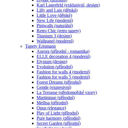
Karl Lagerfeld (exklusivní, design)
Lilly and Luis (dětská)
Little Love (dětské)
New Life (moderní)
Pintwalls (naturální)
Retro Chic (retro tapety)
Titanium 3 (design)
Wallpanel (moderní)
Tapety Erismann
Aurora (přírodní - romantika)
ELLE decoration 4 (moderní)
Elysium (design)
Evolution (přírodní)
Fashion for walls 4 (moderní)
Fashion for walls 5 (moderní)
Forest Dreams (přírodní)
Gentle (expresivní)
La Terrasse (středomořské vzory)
Martinique (přírodní)
Mellisa (přírodní)
Opus (elegance)
Play of Light (přírodní)
Pure harmony (přírodní)
Secret Garden (přírodní)