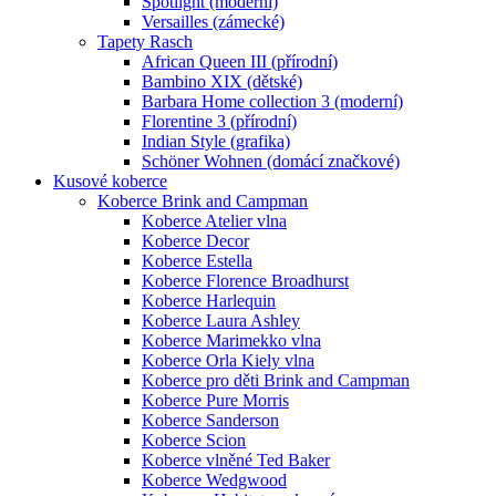
Spotlight (moderní)
Versailles (zámecké)
Tapety Rasch
African Queen III (přírodní)
Bambino XIX (dětské)
Barbara Home collection 3 (moderní)
Florentine 3 (přírodní)
Indian Style (grafika)
Schöner Wohnen (domácí značkové)
Kusové koberce
Koberce Brink and Campman
Koberce Atelier vlna
Koberce Decor
Koberce Estella
Koberce Florence Broadhurst
Koberce Harlequin
Koberce Laura Ashley
Koberce Marimekko vlna
Koberce Orla Kiely vlna
Koberce pro děti Brink and Campman
Koberce Pure Morris
Koberce Sanderson
Koberce Scion
Koberce vlněné Ted Baker
Koberce Wedgwood