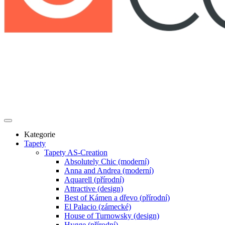
Kategorie
Tapety
Tapety AS-Creation
Absolutely Chic (moderní)
Anna and Andrea (moderní)
Aquarell (přírodní)
Attractive (design)
Best of Kámen a dřevo (přírodní)
El Palacio (zámecké)
House of Turnowsky (design)
Hygge (přírodní)