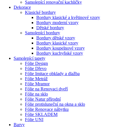
Samolepící renovační kachličky
Dekorace
Klasické bordury
Bordury klasické a květinové vzory
Bordury moderní vzory
Dětské bordury
Samolepící bordury
Bordury dětské vzory
Bordury klasické vzory
Bordury koupelnové vzory
Bordury kuchyňské vzory
Samolepící tapety
Fólie Design
Fólie Dřevo
Fólie Imitace obklady a dlažba
Fólie Metráž
Fólie Mramor
Fólie na Renovaci dveří
Fólie na sklo
Fólie Natur přírodní
Fólie protisluneční na okna a sklo
Fólie Renovace nábytku
Fólie SKLADEM
Fólie UNI
Barvy