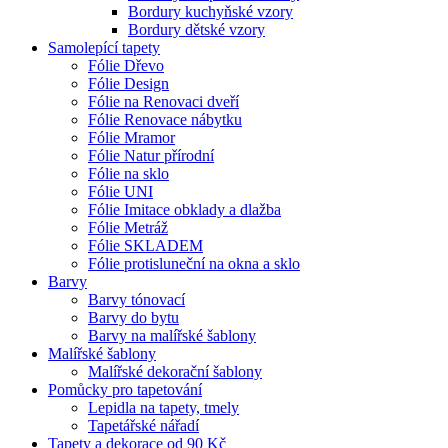
Bordury kuchyňské vzory
Bordury dětské vzory
Samolepící tapety
Fólie Dřevo
Fólie Design
Fólie na Renovaci dveří
Fólie Renovace nábytku
Fólie Mramor
Fólie Natur přírodní
Fólie na sklo
Fólie UNI
Fólie Imitace obklady a dlažba
Fólie Metráž
Fólie SKLADEM
Fólie protisluneční na okna a sklo
Barvy
Barvy tónovací
Barvy do bytu
Barvy na malířské šablony
Malířské šablony
Malířské dekorační šablony
Pomůcky pro tapetování
Lepidla na tapety, tmely
Tapetářské nářadí
Tapety a dekorace od 90 Kč