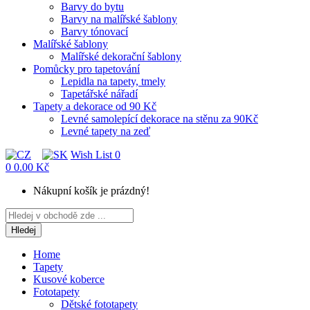
Barvy do bytu
Barvy na malířské šablony
Barvy tónovací
Malířské šablony
Malířské dekorační šablony
Pomůcky pro tapetování
Lepidla na tapety, tmely
Tapetářské nářadí
Tapety a dekorace od 90 Kč
Levné samolepící dekorace na stěnu za 90Kč
Levné tapety na zeď
Wish List
0
0
0.00 Kč
Nákupní košík je prázdný!
Hledej
Home
Tapety
Kusové koberce
Fototapety
Dětské fototapety