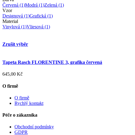
Červená
(1)
Modrá
(1)
Zelená
(1)
Vzor
Designová
(1)
Grafická
(1)
Material
Vinylová
(1)
Vliesová
(1)
Zrušit výběr
Tapeta Rasch FLORENTINE 3, grafika červená
645,00 Kč
O firmě
O firmě
Rychlý kontakt
Péče o zákazníka
Obchodní podmínky
GDPR