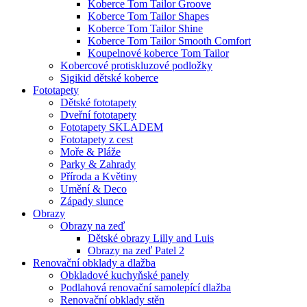
Koberce Tom Tailor Groove
Koberce Tom Tailor Shapes
Koberce Tom Tailor Shine
Koberce Tom Tailor Smooth Comfort
Koupelnové koberce Tom Tailor
Kobercové protiskluzové podložky
Sigikid dětské koberce
Fototapety
Dětské fototapety
Dveřní fototapety
Fototapety SKLADEM
Fototapety z cest
Moře & Pláže
Parky & Zahrady
Příroda a Květiny
Umění & Deco
Západy slunce
Obrazy
Obrazy na zeď
Dětské obrazy Lilly and Luis
Obrazy na zeď Patel 2
Renovační obklady a dlažba
Obkladové kuchyňské panely
Podlahová renovační samolepící dlažba
Renovační obklady stěn