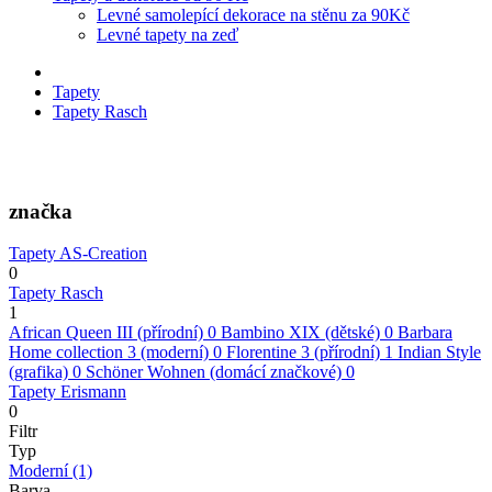
Levné samolepící dekorace na stěnu za 90Kč
Levné tapety na zeď
Tapety
Tapety Rasch
značka
Tapety AS-Creation
0
Tapety Rasch
1
African Queen III (přírodní)
0
Bambino XIX (dětské)
0
Barbara
Home collection 3 (moderní)
0
Florentine 3 (přírodní)
1
Indian Style
(grafika)
0
Schöner Wohnen (domácí značkové)
0
Tapety Erismann
0
Filtr
Typ
Moderní
(1)
Barva