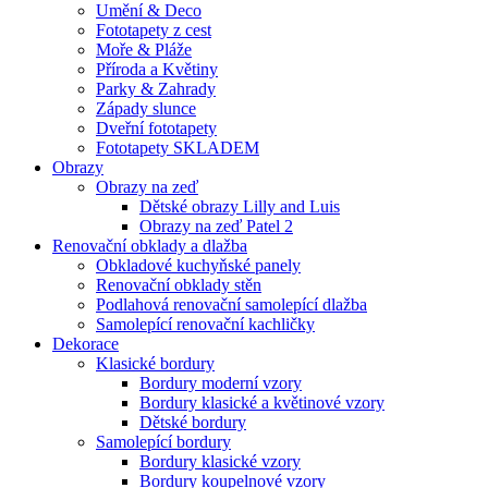
Umění & Deco
Fototapety z cest
Moře & Pláže
Příroda a Květiny
Parky & Zahrady
Západy slunce
Dveřní fototapety
Fototapety SKLADEM
Obrazy
Obrazy na zeď
Dětské obrazy Lilly and Luis
Obrazy na zeď Patel 2
Renovační obklady a dlažba
Obkladové kuchyňské panely
Renovační obklady stěn
Podlahová renovační samolepící dlažba
Samolepící renovační kachličky
Dekorace
Klasické bordury
Bordury moderní vzory
Bordury klasické a květinové vzory
Dětské bordury
Samolepící bordury
Bordury klasické vzory
Bordury koupelnové vzory