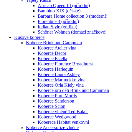
Tapety Rasch
African Queen III (přírodní)
Bambino XIX (dětské)
Barbara Home collection 3 (moderní)
Florentine 3 (přírodní)
Indian Style (grafika)
Schöner Wohnen (domácí značkové)
Kusové koberce
Koberce Brink and Campman
Koberce Atelier vlna
Koberce Decor
Koberce Estella
Koberce Florence Broadhurst
Koberce Harlequin
Koberce Laura Ashley
Koberce Marimekko vlna
Koberce Orla Kiely vlna
Koberce pro děti Brink and Campman
Koberce Pure Morris
Koberce Sanderson
Koberce Scion
Koberce vlněné Ted Baker
Koberce Wedgwood
Koberece Habitat venkovní
Koberce Accessorize vlněné