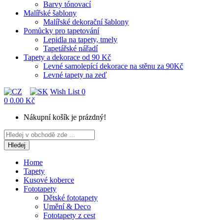
Barvy tónovací
Malířské šablony
Malířské dekorační šablony
Pomůcky pro tapetování
Lepidla na tapety, tmely
Tapetářské nářadí
Tapety a dekorace od 90 Kč
Levné samolepící dekorace na stěnu za 90Kč
Levné tapety na zeď
Wish List
0
0
0.00 Kč
Nákupní košík je prázdný!
Hledej
Home
Tapety
Kusové koberce
Fototapety
Dětské fototapety
Umění & Deco
Fototapety z cest