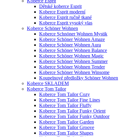
Koberce Esprit
Dětské koberce Esprit
Koberce Esprit moderní
Koberce Esprit ručně tkané
Koberce Esprit vysoký vlas
Koberce Schöner Wohnen
Koberce Schnöner Wohnen Mystik
Koberce Schöner Wohnen Amaze
Koberce Schöner Wohnen Aura
Koberce Schöner Wohnen Balance
Koberce Schöner Wohnen Magic
Koberce Schöner Wohnen Summer
Koberce Schöner Wohnen Tender
Koberce Schöner Wohnen Winsome
Koupelnové předložky Schöner Wohnen
Koberce SKLADEM
Koberce Tom Tailor
Koberce Tom Tailor Cozy
Koberce Tom Tailor Fine Lines
Koberce Tom Tailor Fluffy
Koberce Tom Tailor Funky Orient
Koberce Tom Tailor Funky Outdoor
Koberce Tom Tailor Garden
Koberce Tom Tailor Groove
Koberce Tom Tailor Shapes