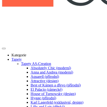
Kategorie
Tapety
Tapety AS-Creation
Absolutely Chic (moderní)
Anna and Andrea (moderní)
Aquarell (přírodní)
Attractive (design)
Best of Kámen a dřevo (přírodní)
El Palacio (zámecké)
House of Turnowsky (design)
Hygge (přírodní)
Karl Lagerfeld (exklusivní, design)
Lilly and Luis (dětská)