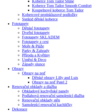
Koberce Tom Tailor Shine
Koberce Tom Tailor Smooth Comfort
Koupelnové koberce Tom Tailor
Kobercové protiskluzové podložky
Sigikid dětské koberce
Fototapety
Dětské fototapety
Dveřní fototapety
Fototapety SKLADEM
Fototapety z cest
Moře & Pláže
Parky & Zahrady
Příroda a Květiny
Umění & Deco
Západy slunce
Obrazy
Obrazy na zeď
Dětské obrazy Lilly and Luis
Obrazy na zeď Patel 2
Renovační obklady a dlažba
Obkladové kuchyňské panely
Podlahová renovační samolepící dlažba
Renovační obklady stěn
Samolepící renovační kachličky
Dekorace