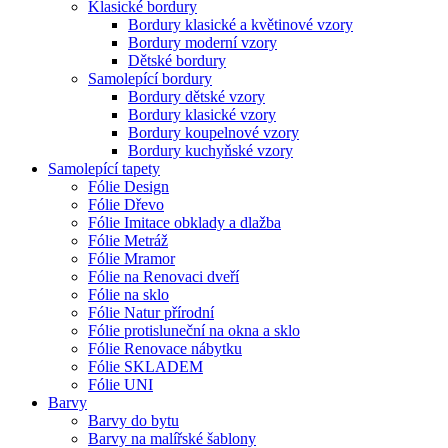
Klasické bordury
Bordury klasické a květinové vzory
Bordury moderní vzory
Dětské bordury
Samolepící bordury
Bordury dětské vzory
Bordury klasické vzory
Bordury koupelnové vzory
Bordury kuchyňské vzory
Samolepící tapety
Fólie Design
Fólie Dřevo
Fólie Imitace obklady a dlažba
Fólie Metráž
Fólie Mramor
Fólie na Renovaci dveří
Fólie na sklo
Fólie Natur přírodní
Fólie protisluneční na okna a sklo
Fólie Renovace nábytku
Fólie SKLADEM
Fólie UNI
Barvy
Barvy do bytu
Barvy na malířské šablony