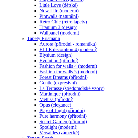
Little Love (dětské)
New Life (moderní)
Pintwalls (naturální)
Retro Chic (retro tapety)
Titanium 3 (design)
Wallpanel (moderní)
Tapety Erismann
Aurora (přírodní - romantika)
ELLE decoration 4 (moderní)
Elysium (design)
Evolution (přírodní)
Fashion for walls 4 (moderní)
Fashion for walls 5 (moderní)
Forest Dreams (přírodní)
Gentle (expresivní)
La Terrasse (středomořské vzory)
Martinique (přírodní)
Mellisa (přírodní)
Opus (elegance)
Play of Light (přírodní)
Pure harmony (přírodní)
Secret Garden (přírodní)
Spotlight (moderní)
Versailles (zámecké)