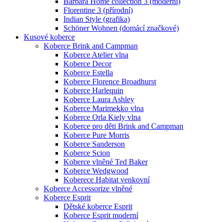
Barbara Home collection 3 (moderní)
Florentine 3 (přírodní)
Indian Style (grafika)
Schöner Wohnen (domácí značkové)
Kusové koberce
Koberce Brink and Campman
Koberce Atelier vlna
Koberce Decor
Koberce Estella
Koberce Florence Broadhurst
Koberce Harlequin
Koberce Laura Ashley
Koberce Marimekko vlna
Koberce Orla Kiely vlna
Koberce pro děti Brink and Campman
Koberce Pure Morris
Koberce Sanderson
Koberce Scion
Koberce vlněné Ted Baker
Koberce Wedgwood
Koberece Habitat venkovní
Koberce Accessorize vlněné
Koberce Esprit
Dětské koberce Esprit
Koberce Esprit moderní