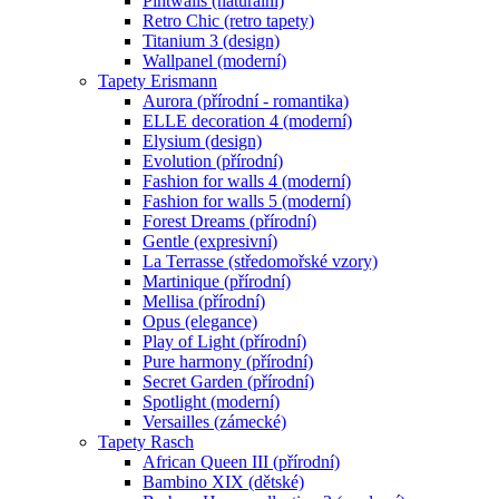
Pintwalls (naturální)
Retro Chic (retro tapety)
Titanium 3 (design)
Wallpanel (moderní)
Tapety Erismann
Aurora (přírodní - romantika)
ELLE decoration 4 (moderní)
Elysium (design)
Evolution (přírodní)
Fashion for walls 4 (moderní)
Fashion for walls 5 (moderní)
Forest Dreams (přírodní)
Gentle (expresivní)
La Terrasse (středomořské vzory)
Martinique (přírodní)
Mellisa (přírodní)
Opus (elegance)
Play of Light (přírodní)
Pure harmony (přírodní)
Secret Garden (přírodní)
Spotlight (moderní)
Versailles (zámecké)
Tapety Rasch
African Queen III (přírodní)
Bambino XIX (dětské)