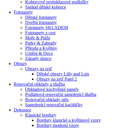
Kobercové protiskluzové podložky
Sigikid dětské koberce
Fototapety
Dětské fototapety
Dveřní fototapety
Fototapety SKLADEM
Fototapety z cest
Moře & Pláže
Parky & Zahrady
Příroda a Květiny
Umění & Deco
Západy slunce
Obrazy
Obrazy na zeď
Dětské obrazy Lilly and Luis
Obrazy na zeď Patel 2
Renovační obklady a dlažba
Obkladové kuchyňské panely
Podlahová renovační samolepící dlažba
Renovační obklady stěn
Samolepící renovační kachličky
Dekorace
Klasické bordury
Bordury klasické a květinové vzory
Bordury moderní vzory