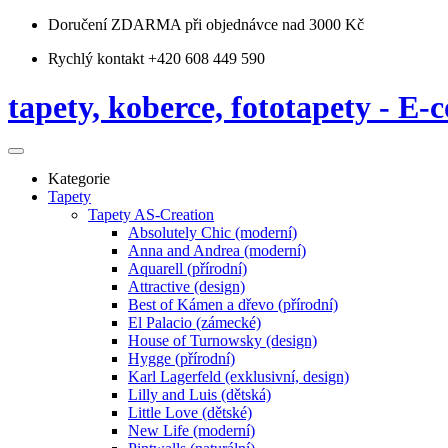
Doručení ZDARMA
při objednávce nad 3000 Kč
Rychlý kontakt +420 608 449 590
tapety, koberce, fototapety - E-c
Kategorie
Tapety
Tapety AS-Creation
Absolutely Chic (moderní)
Anna and Andrea (moderní)
Aquarell (přírodní)
Attractive (design)
Best of Kámen a dřevo (přírodní)
El Palacio (zámecké)
House of Turnowsky (design)
Hygge (přírodní)
Karl Lagerfeld (exklusivní, design)
Lilly and Luis (dětská)
Little Love (dětské)
New Life (moderní)