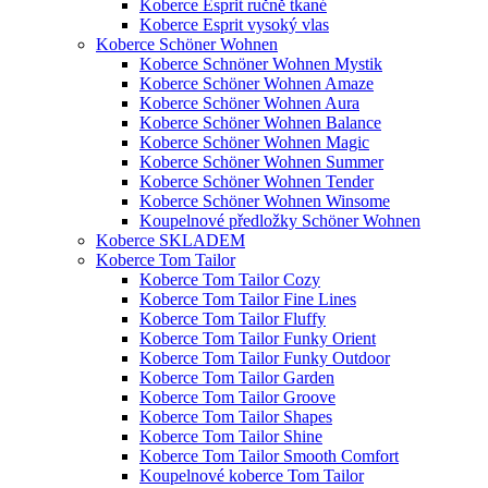
Koberce Esprit ručně tkané
Koberce Esprit vysoký vlas
Koberce Schöner Wohnen
Koberce Schnöner Wohnen Mystik
Koberce Schöner Wohnen Amaze
Koberce Schöner Wohnen Aura
Koberce Schöner Wohnen Balance
Koberce Schöner Wohnen Magic
Koberce Schöner Wohnen Summer
Koberce Schöner Wohnen Tender
Koberce Schöner Wohnen Winsome
Koupelnové předložky Schöner Wohnen
Koberce SKLADEM
Koberce Tom Tailor
Koberce Tom Tailor Cozy
Koberce Tom Tailor Fine Lines
Koberce Tom Tailor Fluffy
Koberce Tom Tailor Funky Orient
Koberce Tom Tailor Funky Outdoor
Koberce Tom Tailor Garden
Koberce Tom Tailor Groove
Koberce Tom Tailor Shapes
Koberce Tom Tailor Shine
Koberce Tom Tailor Smooth Comfort
Koupelnové koberce Tom Tailor