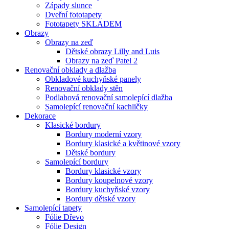
Západy slunce
Dveřní fototapety
Fototapety SKLADEM
Obrazy
Obrazy na zeď
Dětské obrazy Lilly and Luis
Obrazy na zeď Patel 2
Renovační obklady a dlažba
Obkladové kuchyňské panely
Renovační obklady stěn
Podlahová renovační samolepící dlažba
Samolepící renovační kachličky
Dekorace
Klasické bordury
Bordury moderní vzory
Bordury klasické a květinové vzory
Dětské bordury
Samolepící bordury
Bordury klasické vzory
Bordury koupelnové vzory
Bordury kuchyňské vzory
Bordury dětské vzory
Samolepící tapety
Fólie Dřevo
Fólie Design