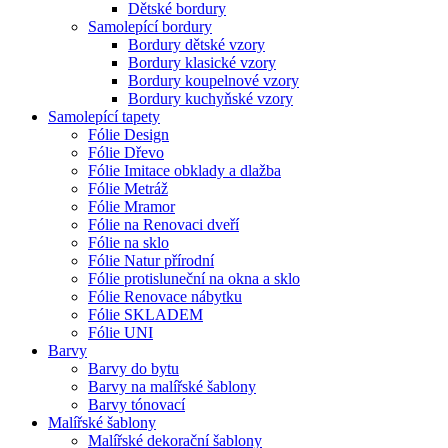
Dětské bordury
Samolepící bordury
Bordury dětské vzory
Bordury klasické vzory
Bordury koupelnové vzory
Bordury kuchyňské vzory
Samolepící tapety
Fólie Design
Fólie Dřevo
Fólie Imitace obklady a dlažba
Fólie Metráž
Fólie Mramor
Fólie na Renovaci dveří
Fólie na sklo
Fólie Natur přírodní
Fólie protisluneční na okna a sklo
Fólie Renovace nábytku
Fólie SKLADEM
Fólie UNI
Barvy
Barvy do bytu
Barvy na malířské šablony
Barvy tónovací
Malířské šablony
Malířské dekorační šablony