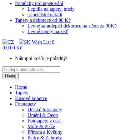
Pomůcky pro tapetování
Lepidla na tapety, tmely
Tapetářské nářadí
Tapety a dekorace od 90 Kč
Levné samolepící dekorace na stěnu za 90Kč
Levné tapety na zeď
Wish List
0
0
0.00 Kč
Nákupní košík je prázdný!
Hledej
Home
Tapety
Kusové koberce
Fototapety
Dětské fototapety
Umění & Deco
Fototapety z cest
Moře & Pláže
Příroda a Květiny
Parky & Zahrady