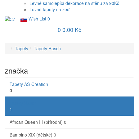
Levné samolepící dekorace na stěnu za 90Kč
Levné tapety na zeď
Wish List
0
0
0.00 Kč
Tapety
Tapety Rasch
značka
Tapety AS-Creation
0
Tapety Rasch
1
African Queen III (přírodní)
0
Bambino XIX (dětské)
0