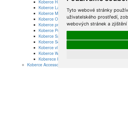
Koberce Harlequin
Koberce Laura Ashley
Tyto webové stránky používa
Koberce Marimekko vlna
uživatelského prostředí, zo
Koberce Orla Kiely vlna
webových stránek a zjištění
Koberce pro děti Brink and Campman
Koberce Pure Morris
Koberce Sanderson
Koberce Scion
Koberce vlněné Ted Baker
Koberce Wedgwood
Koberece Habitat venkovní
Koberce Accessorize vlněné
Koberce Esprit
Dětské koberce Esprit
Koberce Esprit moderní
Koberce Esprit ručně tkané
Koberce Esprit vysoký vlas
Koberce Schöner Wohnen
Koberce Schnöner Wohnen Mystik
Koberce Schöner Wohnen Amaze