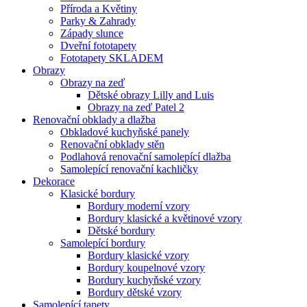
Příroda a Květiny
Parky & Zahrady
Západy slunce
Dveřní fototapety
Fototapety SKLADEM
Obrazy
Obrazy na zeď
Dětské obrazy Lilly and Luis
Obrazy na zeď Patel 2
Renovační obklady a dlažba
Obkladové kuchyňské panely
Renovační obklady stěn
Podlahová renovační samolepící dlažba
Samolepící renovační kachličky
Dekorace
Klasické bordury
Bordury moderní vzory
Bordury klasické a květinové vzory
Dětské bordury
Samolepící bordury
Bordury klasické vzory
Bordury koupelnové vzory
Bordury kuchyňské vzory
Bordury dětské vzory
Samolepící tapety