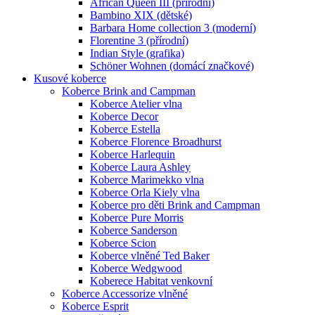
African Queen III (přírodní)
Bambino XIX (dětské)
Barbara Home collection 3 (moderní)
Florentine 3 (přírodní)
Indian Style (grafika)
Schöner Wohnen (domácí značkové)
Kusové koberce
Koberce Brink and Campman
Koberce Atelier vlna
Koberce Decor
Koberce Estella
Koberce Florence Broadhurst
Koberce Harlequin
Koberce Laura Ashley
Koberce Marimekko vlna
Koberce Orla Kiely vlna
Koberce pro děti Brink and Campman
Koberce Pure Morris
Koberce Sanderson
Koberce Scion
Koberce vlněné Ted Baker
Koberce Wedgwood
Koberece Habitat venkovní
Koberce Accessorize vlněné
Koberce Esprit