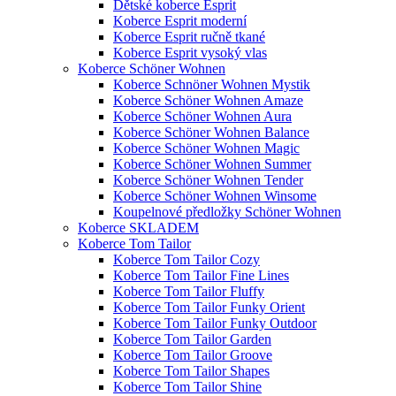
Dětské koberce Esprit
Koberce Esprit moderní
Koberce Esprit ručně tkané
Koberce Esprit vysoký vlas
Koberce Schöner Wohnen
Koberce Schnöner Wohnen Mystik
Koberce Schöner Wohnen Amaze
Koberce Schöner Wohnen Aura
Koberce Schöner Wohnen Balance
Koberce Schöner Wohnen Magic
Koberce Schöner Wohnen Summer
Koberce Schöner Wohnen Tender
Koberce Schöner Wohnen Winsome
Koupelnové předložky Schöner Wohnen
Koberce SKLADEM
Koberce Tom Tailor
Koberce Tom Tailor Cozy
Koberce Tom Tailor Fine Lines
Koberce Tom Tailor Fluffy
Koberce Tom Tailor Funky Orient
Koberce Tom Tailor Funky Outdoor
Koberce Tom Tailor Garden
Koberce Tom Tailor Groove
Koberce Tom Tailor Shapes
Koberce Tom Tailor Shine