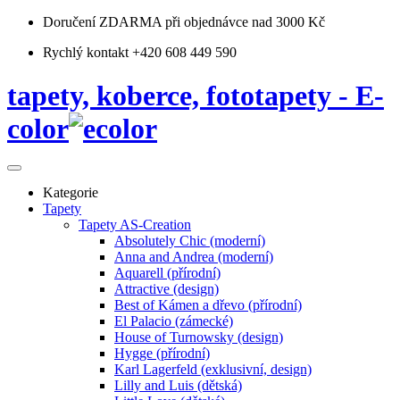
Doručení ZDARMA
při objednávce nad 3000 Kč
Rychlý kontakt +420 608 449 590
tapety, koberce, fototapety - E-
color
Kategorie
Tapety
Tapety AS-Creation
Absolutely Chic (moderní)
Anna and Andrea (moderní)
Aquarell (přírodní)
Attractive (design)
Best of Kámen a dřevo (přírodní)
El Palacio (zámecké)
House of Turnowsky (design)
Hygge (přírodní)
Karl Lagerfeld (exklusivní, design)
Lilly and Luis (dětská)