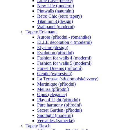
Little Love (dětské)
New Life (moderní)
Pintwalls (naturální)
Retro Chic (retro tapety)
Titanium 3 (design)
Wallpanel (moderní)
Tapety Erismann
Aurora (přírodní - romantika)
ELLE decoration 4 (moderní)
Elysium (design)
Evolution (přírodní)
Fashion for walls 4 (moderní)
Fashion for walls 5 (moderní)
Forest Dreams (přírodní)
Gentle (expresivní)
La Terrasse (středomořské vzory)
Martinique (přírodní)
Mellisa (přírodní)
Opus (elegance)
Play of Light (přírodní)
Pure harmony (přírodní)
Secret Garden (přírodní)
Spotlight (moderní)
Versailles (zámecké)
Tapety Rasch