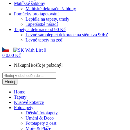
Malířské šablony
Malířské dekorační šablony
Pomůcky pro tapetování
Lepidla na tapety, tmely
Tapetářské nářadí
Tapety a dekorace od 90 Kč
Levné samolepící dekorace na stěnu za 90Kč
Levné tapety na zeď
Wish List
0
0
0.00 Kč
Nákupní košík je prázdný!
Hledej
Home
Tapety
Kusové koberce
Fototapety
Dětské fototapety
Umění & Deco
Fototapety z cest
Moře & Pláže