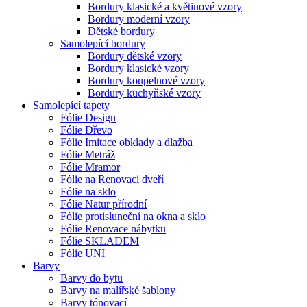
Bordury klasické a květinové vzory
Bordury moderní vzory
Dětské bordury
Samolepící bordury
Bordury dětské vzory
Bordury klasické vzory
Bordury koupelnové vzory
Bordury kuchyňské vzory
Samolepící tapety
Fólie Design
Fólie Dřevo
Fólie Imitace obklady a dlažba
Fólie Metráž
Fólie Mramor
Fólie na Renovaci dveří
Fólie na sklo
Fólie Natur přírodní
Fólie protisluneční na okna a sklo
Fólie Renovace nábytku
Fólie SKLADEM
Fólie UNI
Barvy
Barvy do bytu
Barvy na malířské šablony
Barvy tónovací