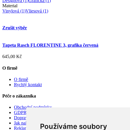
Designová
(1)
Grafická
(1)
Material
Vinylová
(1)
Vliesová
(1)
Zrušit výběr
Tapeta Rasch FLORENTINE 3, grafika červená
645,00 Kč
O firmě
O firmě
Rychlý kontakt
Péče o zákazníka
Obchodní podmínky
GDPR
Doprava
Jak nakupovat
Používáme soubory
Reklamace