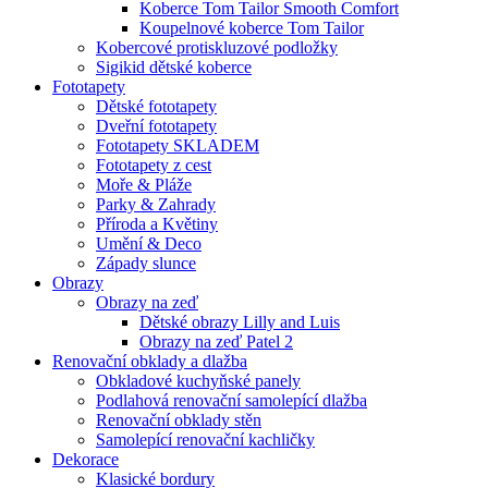
Koberce Tom Tailor Smooth Comfort
Koupelnové koberce Tom Tailor
Kobercové protiskluzové podložky
Sigikid dětské koberce
Fototapety
Dětské fototapety
Dveřní fototapety
Fototapety SKLADEM
Fototapety z cest
Moře & Pláže
Parky & Zahrady
Příroda a Květiny
Umění & Deco
Západy slunce
Obrazy
Obrazy na zeď
Dětské obrazy Lilly and Luis
Obrazy na zeď Patel 2
Renovační obklady a dlažba
Obkladové kuchyňské panely
Podlahová renovační samolepící dlažba
Renovační obklady stěn
Samolepící renovační kachličky
Dekorace
Klasické bordury