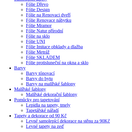
Fólie Dřevo
Fólie Design
Fólie na Renovaci dveří
Fólie Renovace nábytku
Fólie Mramor
Fólie Natur přírodní
Fólie na sklo
Fólie UNI
Fólie Imitace obklady a dlažba
Fólie Metráž
Fólie SKLADEM
Fólie protisluneční na okna a sklo
Barvy
Barvy tónovací
Barvy do bytu
Barvy na malířské šablony
Malířské šablony
Malířské dekorační šablony
Pomůcky pro tapetování
Lepidla na tapety, tmely
Tapetářské nářadí
Tapety a dekorace od 90 Kč
Levné samolepící dekorace na stěnu za 90Kč
Levné tapety na zeď