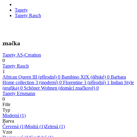
Tapety
Tapety Rasch
značka
Tapety AS-Creation
0
Tapety Rasch
1
African Queen III (přírodní)
0
Bambino XIX (dětské)
0
Barbara
Home collection 3 (moderní)
0
Florentine 3 (přírodní)
1
Indian Style
(grafika)
0
Schöner Wohnen (domácí značkové)
0
Tapety Erismann
0
Filtr
Typ
Moderní
(1)
Barva
Červená
(1)
Modrá
(1)
Zelená
(1)
Vzor