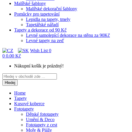
Malířské šablony
Malířské dekorační šablony
Pomůcky pro tapetování
Lepidla na tapety, tmely
Tapetářské nářadí
Tapety a dekorace od 90 Kč
Levné samolepící dekorace na stěnu za 90Kč
Levné tapety na zeď
Wish List
0
0
0.00 Kč
Nákupní košík je prázdný!
Hledej
Home
Tapety
Kusové koberce
Fototapety
Dětské fototapety
Umění & Deco
Fototapety z cest
Moře & Pláže