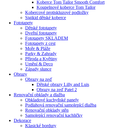
Koberce Tom Tailor Smooth Comfort
Koupelnové koberce Tom Tailor
Kobercové protiskluzové podložky
Sigikid dětské koberce
Fototapety
Dětské fototapety
Dveřní fototapety
Fototapety SKLADEM
Fototapety z cest
Moře & Pláže
Parky & Zahrady
Příroda a Květiny
Umění & Deco
Západy slunce
Obrazy
Obrazy na zeď
Dětské obrazy Lilly and Luis
Obrazy na zeď Patel 2
Renovační obklady a dlažba
Obkladové kuchyňské panely
Podlahová renovační samolepící dlažba
Renovační obklady stěn
Samolepící renovační kachličky
Dekorace
Klasické bordury