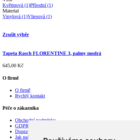
Květinová
(1)
Přírodní
(1)
Material
Vinylová
(1)
Vliesová
(1)
Zrušit výběr
Tapeta Rasch FLORENTINE 3, palmy modrá
645,00 Kč
O firmě
O firmě
Rychlý kontakt
Péče o zákazníka
Obchodní podmínky
GDPR
Doprava
Jak nakupovat