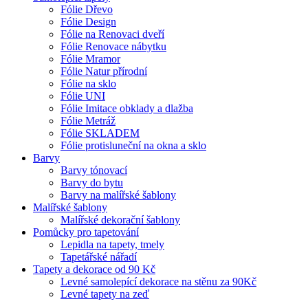
Fólie Dřevo
Fólie Design
Fólie na Renovaci dveří
Fólie Renovace nábytku
Fólie Mramor
Fólie Natur přírodní
Fólie na sklo
Fólie UNI
Fólie Imitace obklady a dlažba
Fólie Metráž
Fólie SKLADEM
Fólie protisluneční na okna a sklo
Barvy
Barvy tónovací
Barvy do bytu
Barvy na malířské šablony
Malířské šablony
Malířské dekorační šablony
Pomůcky pro tapetování
Lepidla na tapety, tmely
Tapetářské nářadí
Tapety a dekorace od 90 Kč
Levné samolepící dekorace na stěnu za 90Kč
Levné tapety na zeď