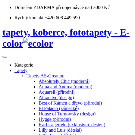
Doručení ZDARMA
při objednávce nad 3000 Kč
Rychlý kontakt +420 608 449 590
tapety, koberce, fototapety - E-
color
Kategorie
Tapety
Tapety AS-Creation
Absolutely Chic (moderní)
Anna and Andrea (moderní)
Aquarell (přírodní)
Attractive (design)
Best of Kámen a dřevo (přírodní)
El Palacio (zámecké)
House of Turnowsky (design)
Hygge (přírodní)
Karl Lagerfeld (exklusivní, design)
Lilly and Luis (dětská)