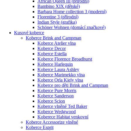
African Queen III (přírodní)
Bambino XIX (dětské)
Barbara Home collection 3 (moderní)
Florentine 3 (přírodní)
Indian Style (grafika)
Schöner Wohnen (domácí značkové)
Kusové koberce
Koberce Brink and Campman
Koberce Atelier vlna
Koberce Decor
Koberce Estella
Koberce Florence Broadhurst
Koberce Harlequin
Koberce Laura Ashley
Koberce Marimekko vlna
Koberce Orla Kiely vlna
Koberce pro děti Brink and Campman
Koberce Pure Morris
Koberce Sanderson
Koberce Scion
Koberce vlněné Ted Baker
Koberce Wedgwood
Koberece Habitat venkovní
Koberce Accessorize vlněné
Koberce Esprit