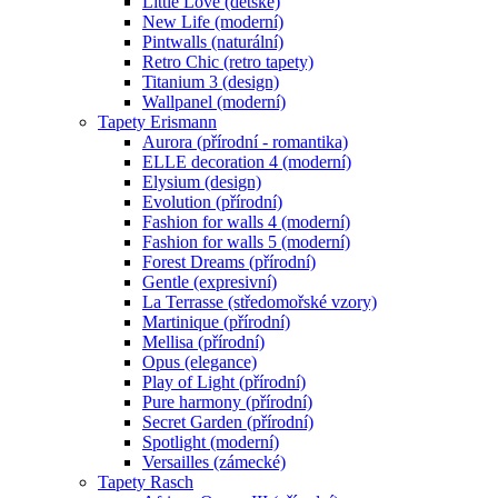
Little Love (dětské)
New Life (moderní)
Pintwalls (naturální)
Retro Chic (retro tapety)
Titanium 3 (design)
Wallpanel (moderní)
Tapety Erismann
Aurora (přírodní - romantika)
ELLE decoration 4 (moderní)
Elysium (design)
Evolution (přírodní)
Fashion for walls 4 (moderní)
Fashion for walls 5 (moderní)
Forest Dreams (přírodní)
Gentle (expresivní)
La Terrasse (středomořské vzory)
Martinique (přírodní)
Mellisa (přírodní)
Opus (elegance)
Play of Light (přírodní)
Pure harmony (přírodní)
Secret Garden (přírodní)
Spotlight (moderní)
Versailles (zámecké)
Tapety Rasch