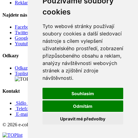
Používáme soubory
Reklamace
cookies
Najdete nás
Tyto webové stránky používají
Facebook
Twitter
soubory cookies a další sledovací
Google
nástroje s cílem vylepšení
Youtube
uživatelského prostředí, zobrazení
přizpůsobeného obsahu a reklam,
Odkazy
analýzy návštěvnosti webových
Odkazy
stránek a zjištění zdroje
Toplist
návštěvnosti.
Kontakt
Souhlasím
Sídlo firmy: Boženy Němcové 739/1, Svitavy 568 02, CZ
Odmítám
Telefon: +420 608 449 590
E-mail: info@e-color.cz
Upravit mé předvolby
© 2026 e-color.cz