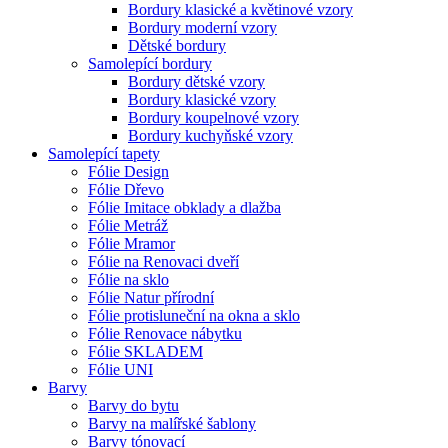
Bordury klasické a květinové vzory
Bordury moderní vzory
Dětské bordury
Samolepící bordury
Bordury dětské vzory
Bordury klasické vzory
Bordury koupelnové vzory
Bordury kuchyňské vzory
Samolepící tapety
Fólie Design
Fólie Dřevo
Fólie Imitace obklady a dlažba
Fólie Metráž
Fólie Mramor
Fólie na Renovaci dveří
Fólie na sklo
Fólie Natur přírodní
Fólie protisluneční na okna a sklo
Fólie Renovace nábytku
Fólie SKLADEM
Fólie UNI
Barvy
Barvy do bytu
Barvy na malířské šablony
Barvy tónovací