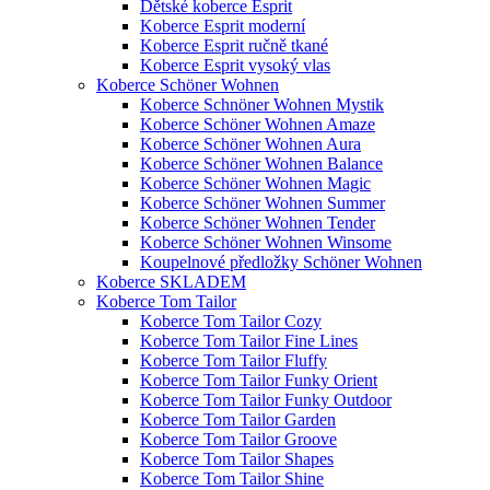
Dětské koberce Esprit
Koberce Esprit moderní
Koberce Esprit ručně tkané
Koberce Esprit vysoký vlas
Koberce Schöner Wohnen
Koberce Schnöner Wohnen Mystik
Koberce Schöner Wohnen Amaze
Koberce Schöner Wohnen Aura
Koberce Schöner Wohnen Balance
Koberce Schöner Wohnen Magic
Koberce Schöner Wohnen Summer
Koberce Schöner Wohnen Tender
Koberce Schöner Wohnen Winsome
Koupelnové předložky Schöner Wohnen
Koberce SKLADEM
Koberce Tom Tailor
Koberce Tom Tailor Cozy
Koberce Tom Tailor Fine Lines
Koberce Tom Tailor Fluffy
Koberce Tom Tailor Funky Orient
Koberce Tom Tailor Funky Outdoor
Koberce Tom Tailor Garden
Koberce Tom Tailor Groove
Koberce Tom Tailor Shapes
Koberce Tom Tailor Shine