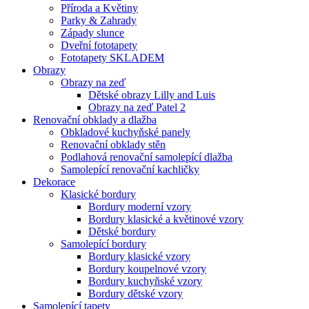
Příroda a Květiny
Parky & Zahrady
Západy slunce
Dveřní fototapety
Fototapety SKLADEM
Obrazy
Obrazy na zeď
Dětské obrazy Lilly and Luis
Obrazy na zeď Patel 2
Renovační obklady a dlažba
Obkladové kuchyňské panely
Renovační obklady stěn
Podlahová renovační samolepící dlažba
Samolepící renovační kachličky
Dekorace
Klasické bordury
Bordury moderní vzory
Bordury klasické a květinové vzory
Dětské bordury
Samolepící bordury
Bordury klasické vzory
Bordury koupelnové vzory
Bordury kuchyňské vzory
Bordury dětské vzory
Samolepící tapety