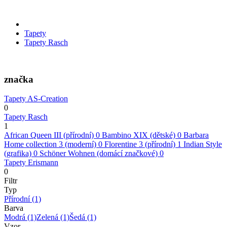
Tapety
Tapety Rasch
značka
Tapety AS-Creation
0
Tapety Rasch
1
African Queen III (přírodní)
0
Bambino XIX (dětské)
0
Barbara
Home collection 3 (moderní)
0
Florentine 3 (přírodní)
1
Indian Style
(grafika)
0
Schöner Wohnen (domácí značkové)
0
Tapety Erismann
0
Filtr
Typ
Přírodní
(1)
Barva
Modrá
(1)
Zelená
(1)
Šedá
(1)
Vzor