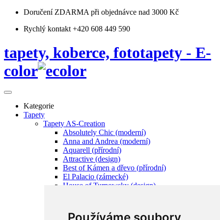
Doručení ZDARMA
při objednávce nad 3000 Kč
Rychlý kontakt +420 608 449 590
tapety, koberce, fototapety - E-
color
Kategorie
Tapety
Tapety AS-Creation
Absolutely Chic (moderní)
Anna and Andrea (moderní)
Aquarell (přírodní)
Attractive (design)
Best of Kámen a dřevo (přírodní)
El Palacio (zámecké)
House of Turnowsky (design)
Hygge (přírodní)
Karl Lagerfeld (exklusivní, design)
Lilly and Luis (dětská)
Používáme soubory