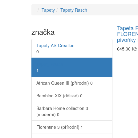
Tapety
Tapety Rasch
Tapeta 
značka
FLOREN
pivoňky
Tapety AS-Creation
645,00 Kč
0
Tapety Rasch
1
African Queen III (přírodní)
0
Bambino XIX (dětské)
0
Barbara Home collection 3
(moderní)
0
Florentine 3 (přírodní)
1