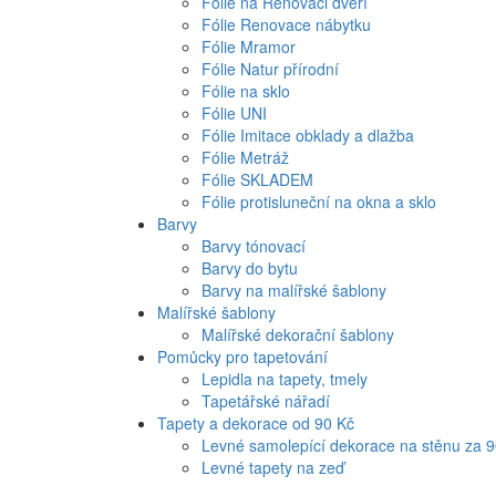
Fólie na Renovaci dveří
Fólie Renovace nábytku
Fólie Mramor
Fólie Natur přírodní
Fólie na sklo
Fólie UNI
Fólie Imitace obklady a dlažba
Fólie Metráž
Fólie SKLADEM
Fólie protisluneční na okna a sklo
Barvy
Barvy tónovací
Barvy do bytu
Barvy na malířské šablony
Malířské šablony
Malířské dekorační šablony
Pomůcky pro tapetování
Lepidla na tapety, tmely
Tapetářské nářadí
Tapety a dekorace od 90 Kč
Levné samolepící dekorace na stěnu za 
Levné tapety na zeď