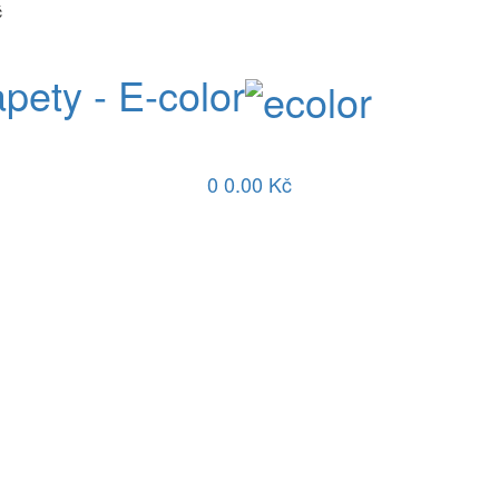
č
apety - E-color
0
0.00 Kč