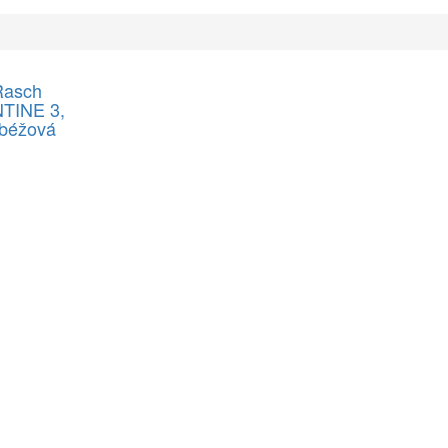
Rasch
TINE 3,
 béžová