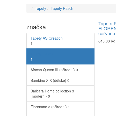
Tapety
Tapety Rasch
Tapeta 
značka
FLORENT
červená
Tapety AS-Creation
645,00 Kč
1
Tapety Rasch
1
African Queen III (přírodní)
0
Bambino XIX (dětské)
0
Barbara Home collection 3
(moderní)
0
Florentine 3 (přírodní)
1