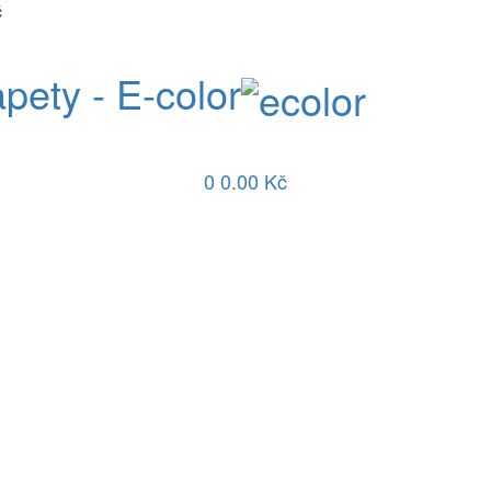
č
apety - E-color
0
0.00 Kč