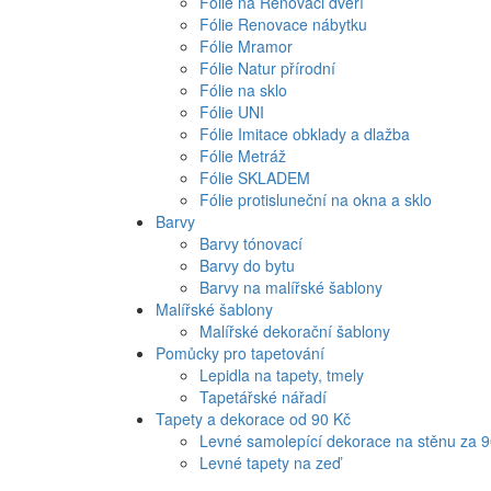
Fólie na Renovaci dveří
Fólie Renovace nábytku
Fólie Mramor
Fólie Natur přírodní
Fólie na sklo
Fólie UNI
Fólie Imitace obklady a dlažba
Fólie Metráž
Fólie SKLADEM
Fólie protisluneční na okna a sklo
Barvy
Barvy tónovací
Barvy do bytu
Barvy na malířské šablony
Malířské šablony
Malířské dekorační šablony
Pomůcky pro tapetování
Lepidla na tapety, tmely
Tapetářské nářadí
Tapety a dekorace od 90 Kč
Levné samolepící dekorace na stěnu za 
Levné tapety na zeď