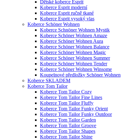
Dětské koberce Esprit
Koberce Esprit moderní
Koberce Esprit ručně tkané
Koberce Esprit vysoký vlas
Koberce Schöner Wohnen
Koberce Schnöner Wohnen Mystik
Koberce Schöner Wohnen Amaze
Koberce Schöner Wohnen Aura
Koberce Schöner Wohnen Balance
Koberce Schöner Wohnen Magic
Koberce Schöner Wohnen Summer
Koberce Schöner Wohnen Tender
Koberce Schöner Wohnen Winsome
Koupelnové předložky Schöner Wohnen
Koberce SKLADEM
Koberce Tom Tailor
Koberce Tom Tailor Cozy
Koberce Tom Tailor Fine Lines
Koberce Tom Tailor Fluffy
Koberce Tom Tailor Funky Orient
Koberce Tom Tailor Funky Outdoor
Koberce Tom Tailor Garden
Koberce Tom Tailor Groove
Koberce Tom Tailor Shapes
Koberce Tom Tailor Shine