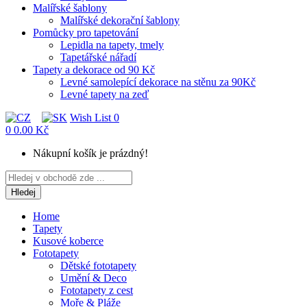
Malířské šablony
Malířské dekorační šablony
Pomůcky pro tapetování
Lepidla na tapety, tmely
Tapetářské nářadí
Tapety a dekorace od 90 Kč
Levné samolepící dekorace na stěnu za 90Kč
Levné tapety na zeď
Wish List
0
0
0.00 Kč
Nákupní košík je prázdný!
Hledej
Home
Tapety
Kusové koberce
Fototapety
Dětské fototapety
Umění & Deco
Fototapety z cest
Moře & Pláže