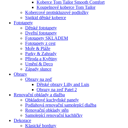
Koberce Tom Tailor Smooth Comfort
Koupelnové koberce Tom Tailor
Kobercové protiskluzové podložky
Sigikid dětské koberce
Fototapety
Dětské fototapety
Dveřní fototapety
Fototapety SKLADEM
Fototapety z cest
Moře & Pláže
Parky & Zahrady
Příroda a Květiny
Umění & Deco
Západy slunce
Obrazy
Obrazy na zeď
Dětské obrazy Lilly and Luis
Obrazy na zeď Patel 2
Renovační obklady a dlažba
Obkladové kuchyňské panely
Podlahová renovační samolepící dlažba
Renovační obklady stěn
Samolepící renovační kachličky
Dekorace
Klasické bordury