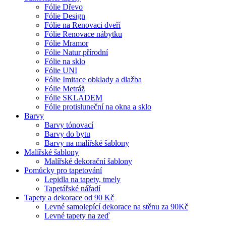
Fólie Dřevo
Fólie Design
Fólie na Renovaci dveří
Fólie Renovace nábytku
Fólie Mramor
Fólie Natur přírodní
Fólie na sklo
Fólie UNI
Fólie Imitace obklady a dlažba
Fólie Metráž
Fólie SKLADEM
Fólie protisluneční na okna a sklo
Barvy
Barvy tónovací
Barvy do bytu
Barvy na malířské šablony
Malířské šablony
Malířské dekorační šablony
Pomůcky pro tapetování
Lepidla na tapety, tmely
Tapetářské nářadí
Tapety a dekorace od 90 Kč
Levné samolepící dekorace na stěnu za 90Kč
Levné tapety na zeď