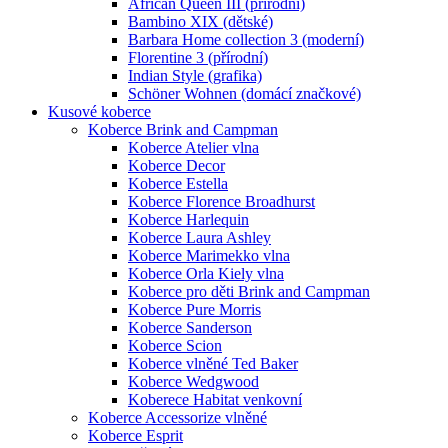
African Queen III (přírodní)
Bambino XIX (dětské)
Barbara Home collection 3 (moderní)
Florentine 3 (přírodní)
Indian Style (grafika)
Schöner Wohnen (domácí značkové)
Kusové koberce
Koberce Brink and Campman
Koberce Atelier vlna
Koberce Decor
Koberce Estella
Koberce Florence Broadhurst
Koberce Harlequin
Koberce Laura Ashley
Koberce Marimekko vlna
Koberce Orla Kiely vlna
Koberce pro děti Brink and Campman
Koberce Pure Morris
Koberce Sanderson
Koberce Scion
Koberce vlněné Ted Baker
Koberce Wedgwood
Koberece Habitat venkovní
Koberce Accessorize vlněné
Koberce Esprit