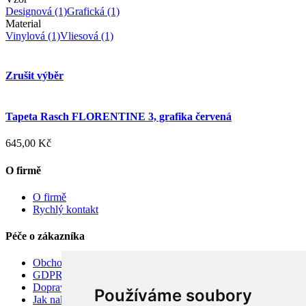
Designová
(1)
Grafická
(1)
Material
Vinylová
(1)
Vliesová
(1)
Zrušit výběr
Tapeta Rasch FLORENTINE 3, grafika červená
645,00 Kč
O firmě
O firmě
Rychlý kontakt
Péče o zákazníka
Obchodní podmínky
GDPR
Doprava
Používáme soubory
Jak nakupovat