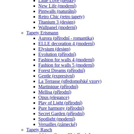
Little Love (dětské)
New Life (moderní)
Pintwalls (naturální)
Retro Chic (retro tapety)
Titanium 3 (design)
Wallpanel (moderní)
Tapety Erismann
Aurora (přírodní - romantika)
ELLE decoration 4 (moderní)
Elysium (design)
Evolution (přírodní)
Fashion for walls 4 (moderní)
Fashion for walls 5 (moderní)
Forest Dreams (přírodní)
Gentle (expresivní)
La Terrasse (středomořské vzory)
Martinique (přírodní)
Mellisa (přírodní)
Opus (elegance)
Play of Light (přírodní)
Pure harmony (přírodní)
Secret Garden (přírodní)
Spotlight (moderní)
Versailles (zámecké)
Tapety Rasch