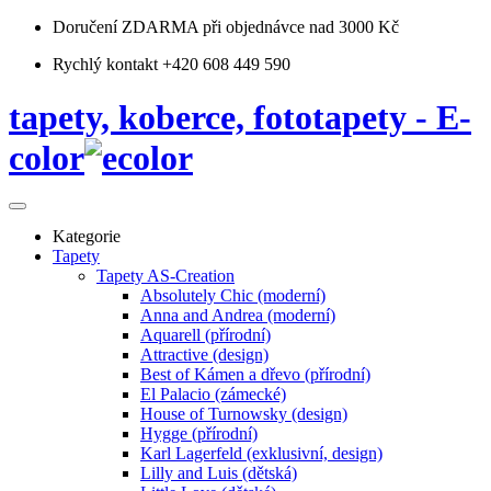
Doručení ZDARMA
při objednávce nad 3000 Kč
Rychlý kontakt +420 608 449 590
tapety, koberce, fototapety - E-
color
Kategorie
Tapety
Tapety AS-Creation
Absolutely Chic (moderní)
Anna and Andrea (moderní)
Aquarell (přírodní)
Attractive (design)
Best of Kámen a dřevo (přírodní)
El Palacio (zámecké)
House of Turnowsky (design)
Hygge (přírodní)
Karl Lagerfeld (exklusivní, design)
Lilly and Luis (dětská)