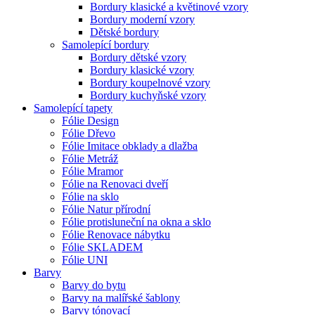
Bordury klasické a květinové vzory
Bordury moderní vzory
Dětské bordury
Samolepící bordury
Bordury dětské vzory
Bordury klasické vzory
Bordury koupelnové vzory
Bordury kuchyňské vzory
Samolepící tapety
Fólie Design
Fólie Dřevo
Fólie Imitace obklady a dlažba
Fólie Metráž
Fólie Mramor
Fólie na Renovaci dveří
Fólie na sklo
Fólie Natur přírodní
Fólie protisluneční na okna a sklo
Fólie Renovace nábytku
Fólie SKLADEM
Fólie UNI
Barvy
Barvy do bytu
Barvy na malířské šablony
Barvy tónovací