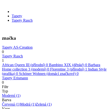
Tapety
Tapety Rasch
značka
Tapety AS-Creation
0
Tapety Rasch
1
African Queen III (přírodní)
0
Bambino XIX (dětské)
0
Barbara
Home collection 3 (moderní)
0
Florentine 3 (přírodní)
1
Indian Style
(grafika)
0
Schöner Wohnen (domácí značkové)
0
Tapety Erismann
0
Filtr
Typ
Moderní
(1)
Barva
Červená
(1)
Modrá
(1)
Zelená
(1)
Vzor