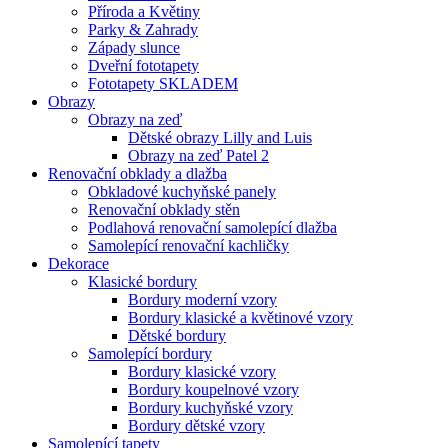
Příroda a Květiny
Parky & Zahrady
Západy slunce
Dveřní fototapety
Fototapety SKLADEM
Obrazy
Obrazy na zeď
Dětské obrazy Lilly and Luis
Obrazy na zeď Patel 2
Renovační obklady a dlažba
Obkladové kuchyňské panely
Renovační obklady stěn
Podlahová renovační samolepící dlažba
Samolepící renovační kachličky
Dekorace
Klasické bordury
Bordury moderní vzory
Bordury klasické a květinové vzory
Dětské bordury
Samolepící bordury
Bordury klasické vzory
Bordury koupelnové vzory
Bordury kuchyňské vzory
Bordury dětské vzory
Samolepící tapety