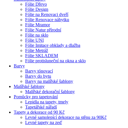
Fólie Dřevo
Fólie Design
Fólie na Renovaci dveří
Fólie Renovace nábytku
Fólie Mramor
Fólie Natur přírodní
Fólie na sklo
Fólie UNI
Fólie Imitace obklady a dlažba
Fólie Metráž
Fólie SKLADEM
Fólie protisluneční na okna a sklo
Barvy
Barvy tónovací
Barvy do bytu
Barvy na malířské šablony
Malířské šablony
Malířské dekorační šablony
Pomůcky pro tapetování
Lepidla na tapety, tmely
Tapetářské nářadí
Tapety a dekorace od 90 Kč
Levné samolepící dekorace na stěnu za 90Kč
Levné tapety na zeď