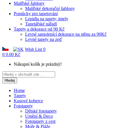
Malířské šablony
Malířské dekorační šablony
Pomůcky pro tapetování
Lepidla na tapety, tmely
Tapetářské nářadí
Tapety a dekorace od 90 Kč
Levné samolepící dekorace na stěnu za 90Kč
Levné tapety na zeď
Wish List
0
0
0.00 Kč
Nákupní košík je prázdný!
Hledej
Home
Tapety
Kusové koberce
Fototapety
Dětské fototapety
Umění & Deco
Fototapety z cest
Moře & Pláže