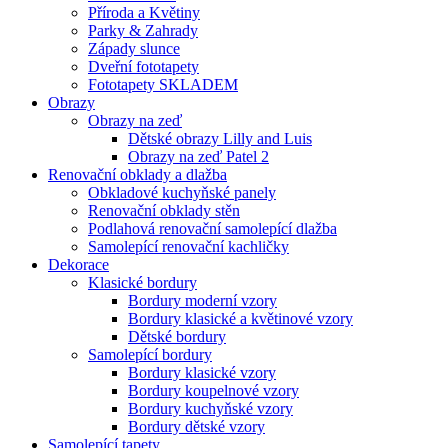
Příroda a Květiny
Parky & Zahrady
Západy slunce
Dveřní fototapety
Fototapety SKLADEM
Obrazy
Obrazy na zeď
Dětské obrazy Lilly and Luis
Obrazy na zeď Patel 2
Renovační obklady a dlažba
Obkladové kuchyňské panely
Renovační obklady stěn
Podlahová renovační samolepící dlažba
Samolepící renovační kachličky
Dekorace
Klasické bordury
Bordury moderní vzory
Bordury klasické a květinové vzory
Dětské bordury
Samolepící bordury
Bordury klasické vzory
Bordury koupelnové vzory
Bordury kuchyňské vzory
Bordury dětské vzory
Samolepící tapety