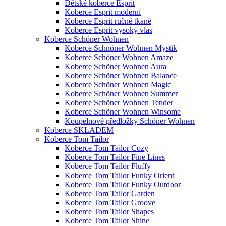
Dětské koberce Esprit
Koberce Esprit moderní
Koberce Esprit ručně tkané
Koberce Esprit vysoký vlas
Koberce Schöner Wohnen
Koberce Schnöner Wohnen Mystik
Koberce Schöner Wohnen Amaze
Koberce Schöner Wohnen Aura
Koberce Schöner Wohnen Balance
Koberce Schöner Wohnen Magic
Koberce Schöner Wohnen Summer
Koberce Schöner Wohnen Tender
Koberce Schöner Wohnen Winsome
Koupelnové předložky Schöner Wohnen
Koberce SKLADEM
Koberce Tom Tailor
Koberce Tom Tailor Cozy
Koberce Tom Tailor Fine Lines
Koberce Tom Tailor Fluffy
Koberce Tom Tailor Funky Orient
Koberce Tom Tailor Funky Outdoor
Koberce Tom Tailor Garden
Koberce Tom Tailor Groove
Koberce Tom Tailor Shapes
Koberce Tom Tailor Shine