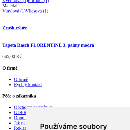
Květinová
(1)
Přírodní
(1)
Material
Vinylová
(1)
Vliesová
(1)
Zrušit výběr
Tapeta Rasch FLORENTINE 3, palmy modrá
645,00 Kč
O firmě
O firmě
Rychlý kontakt
Péče o zákazníka
Obchodní podmínky
GDPR
Doprava
Jak nakupovat
Používáme soubory
Reklamace