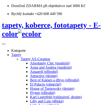
Doručení ZDARMA
při objednávce nad 3000 Kč
Rychlý kontakt +420 608 449 590
tapety, koberce, fototapety - E-
color
Kategorie
Tapety
Tapety AS-Creation
Absolutely Chic (moderní)
Anna and Andrea (moderní)
Aquarell (přírodní)
Attractive (design)
Best of Kámen a dřevo (přírodní)
El Palacio (zámecké)
House of Turnowsky (design)
Hygge (přírodní)
Karl Lagerfeld (exklusivní, design)
Lilly and Luis (dětská)