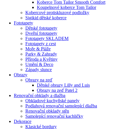
Koberce Tom Tailor Smooth Comfort
Koupelnové koberce Tom Tailor
Kobercové protiskluzové podložky
Sigikid dětské koberce
Fototapety
Dětské fototapety
Dveřní fototapety
Fototapety SKLADEM
Fototapety z cest
Moře & Pláže
Parky & Zahrady
Příroda a Květiny
Umění & Deco
Západy slunce
Obrazy
Obrazy na zeď
Dětské obrazy Lilly and Luis
Obrazy na zeď Patel 2
Renovační obklady a dlažba
Obkladové kuchyňské panely
Podlahová renovační samolepící dlažba
Renovační obklady stěn
Samolepící renovační kachličky
Dekorace
Klasické bordury