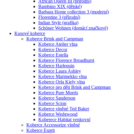
African Queen III (přírodní)
Bambino XIX (dětské)
Barbara Home collection 3 (moderní)
Florentine 3 (přírodní)
Indian Style (grafika)
Schöner Wohnen (domácí značkové)
Kusové koberce
Koberce Brink and Campman
Koberce Atelier vlna
Koberce Decor
Koberce Estella
Koberce Florence Broadhurst
Koberce Harlequin
Koberce Laura Ashley
Koberce Marimekko vlna
Koberce Orla Kiely vlna
Koberce pro děti Brink and Campman
Koberce Pure Morris
Koberce Sanderson
Koberce Scion
Koberce vlněné Ted Baker
Koberce Wedgwood
Koberece Habitat venkovní
Koberce Accessorize vlněné
Koberce Esprit