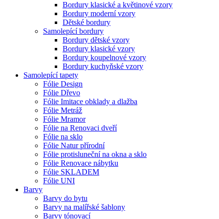
Bordury klasické a květinové vzory
Bordury moderní vzory
Dětské bordury
Samolepící bordury
Bordury dětské vzory
Bordury klasické vzory
Bordury koupelnové vzory
Bordury kuchyňské vzory
Samolepící tapety
Fólie Design
Fólie Dřevo
Fólie Imitace obklady a dlažba
Fólie Metráž
Fólie Mramor
Fólie na Renovaci dveří
Fólie na sklo
Fólie Natur přírodní
Fólie protisluneční na okna a sklo
Fólie Renovace nábytku
Fólie SKLADEM
Fólie UNI
Barvy
Barvy do bytu
Barvy na malířské šablony
Barvy tónovací