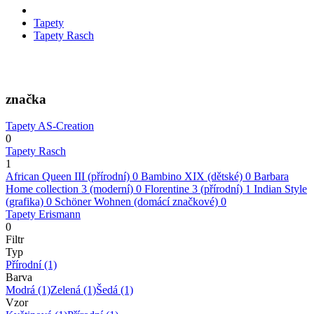
Tapety
Tapety Rasch
značka
Tapety AS-Creation
0
Tapety Rasch
1
African Queen III (přírodní)
0
Bambino XIX (dětské)
0
Barbara
Home collection 3 (moderní)
0
Florentine 3 (přírodní)
1
Indian Style
(grafika)
0
Schöner Wohnen (domácí značkové)
0
Tapety Erismann
0
Filtr
Typ
Přírodní
(1)
Barva
Modrá
(1)
Zelená
(1)
Šedá
(1)
Vzor