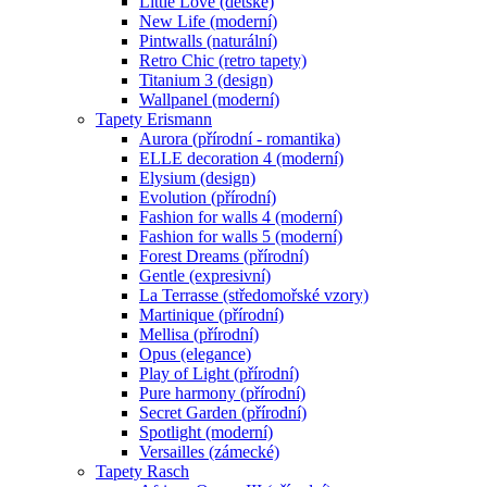
Little Love (dětské)
New Life (moderní)
Pintwalls (naturální)
Retro Chic (retro tapety)
Titanium 3 (design)
Wallpanel (moderní)
Tapety Erismann
Aurora (přírodní - romantika)
ELLE decoration 4 (moderní)
Elysium (design)
Evolution (přírodní)
Fashion for walls 4 (moderní)
Fashion for walls 5 (moderní)
Forest Dreams (přírodní)
Gentle (expresivní)
La Terrasse (středomořské vzory)
Martinique (přírodní)
Mellisa (přírodní)
Opus (elegance)
Play of Light (přírodní)
Pure harmony (přírodní)
Secret Garden (přírodní)
Spotlight (moderní)
Versailles (zámecké)
Tapety Rasch