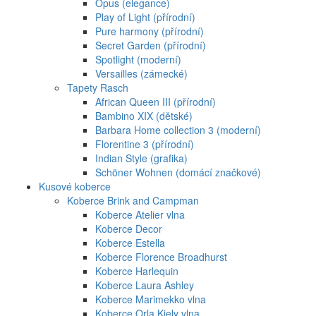
Opus (elegance)
Play of Light (přírodní)
Pure harmony (přírodní)
Secret Garden (přírodní)
Spotlight (moderní)
Versailles (zámecké)
Tapety Rasch
African Queen III (přírodní)
Bambino XIX (dětské)
Barbara Home collection 3 (moderní)
Florentine 3 (přírodní)
Indian Style (grafika)
Schöner Wohnen (domácí značkové)
Kusové koberce
Koberce Brink and Campman
Koberce Atelier vlna
Koberce Decor
Koberce Estella
Koberce Florence Broadhurst
Koberce Harlequin
Koberce Laura Ashley
Koberce Marimekko vlna
Koberce Orla Kiely vlna