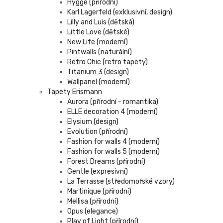
Hygge (přírodní)
Karl Lagerfeld (exklusivní, design)
Lilly and Luis (dětská)
Little Love (dětské)
New Life (moderní)
Pintwalls (naturální)
Retro Chic (retro tapety)
Titanium 3 (design)
Wallpanel (moderní)
Tapety Erismann
Aurora (přírodní - romantika)
ELLE decoration 4 (moderní)
Elysium (design)
Evolution (přírodní)
Fashion for walls 4 (moderní)
Fashion for walls 5 (moderní)
Forest Dreams (přírodní)
Gentle (expresivní)
La Terrasse (středomořské vzory)
Martinique (přírodní)
Mellisa (přírodní)
Opus (elegance)
Play of Light (přírodní)