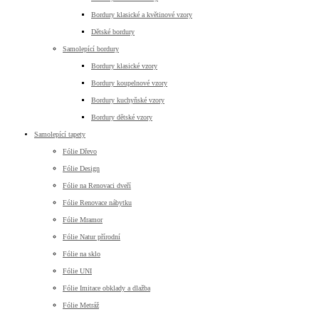
Bordury klasické a květinové vzory
Dětské bordury
Samolepící bordury
Bordury klasické vzory
Bordury koupelnové vzory
Bordury kuchyňské vzory
Bordury dětské vzory
Samolepící tapety
Fólie Dřevo
Fólie Design
Fólie na Renovaci dveří
Fólie Renovace nábytku
Fólie Mramor
Fólie Natur přírodní
Fólie na sklo
Fólie UNI
Fólie Imitace obklady a dlažba
Fólie Metráž