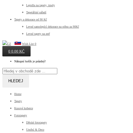
Lepidla na tapety, tmely
Tapetářské nářadí
Tapety a dekorace od 90 Kč
Levné samolepící dekorace na stěnu za 90Kč
Levné tapety na zeď
Wish List
0
0
0.00 KČ
Nákupní košík je prázdný!
HLEDEJ
Home
Tapety
Kusové koberce
Fototapety
Dětské fototapety
Umění & Deco