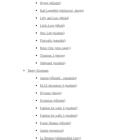
Hygge (přírodní)
Karl Lagerfeld (exklusivní, design)
Lilly and Luis (dětská)
Little Love (dětské)
New Life (moderní)
Pintwalls (naturální)
Retro Chic (retro tapety)
Titanium 3 (design)
Wallpanel (moderní)
Tapety Erismann
Aurora (přírodní - romantika)
ELLE decoration 4 (moderní)
Elysium (design)
Evolution (přírodní)
Fashion for walls 4 (moderní)
Fashion for walls 5 (moderní)
Forest Dreams (přírodní)
Gentle (expresivní)
La Terrasse (středomořské vzory)