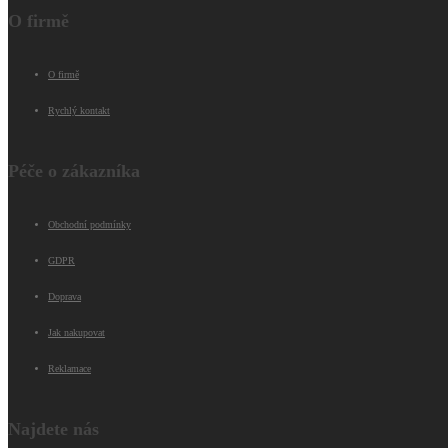
O firmě
O firmě
Rychlý kontakt
Péče o zákazníka
Obchodní podmínky
GDPR
Doprava
Jak nakupovat
Reklamace
Najdete nás