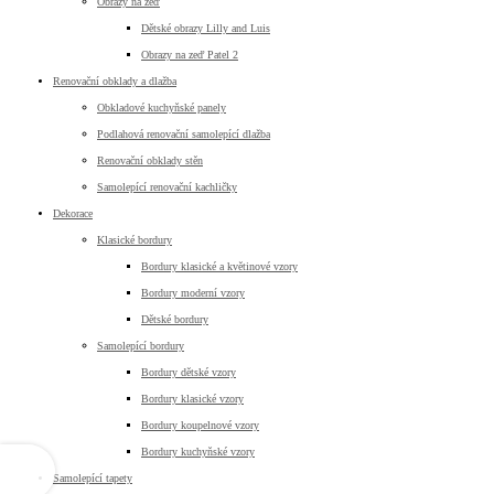
Obrazy na zeď
Dětské obrazy Lilly and Luis
Obrazy na zeď Patel 2
Renovační obklady a dlažba
Obkladové kuchyňské panely
Podlahová renovační samolepící dlažba
Renovační obklady stěn
Samolepící renovační kachličky
Dekorace
Klasické bordury
Bordury klasické a květinové vzory
Bordury moderní vzory
Dětské bordury
Samolepící bordury
Bordury dětské vzory
Bordury klasické vzory
Bordury koupelnové vzory
Bordury kuchyňské vzory
Samolepící tapety