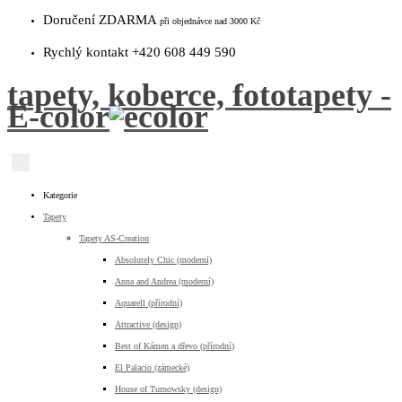
Doručení ZDARMA
při objednávce nad 3000 Kč
Rychlý kontakt +420 608 449 590
tapety, koberce, fototapety -
E-color
Kategorie
Tapety
Tapety AS-Creation
Absolutely Chic (moderní)
Anna and Andrea (moderní)
Aquarell (přírodní)
Attractive (design)
Best of Kámen a dřevo (přírodní)
El Palacio (zámecké)
House of Turnowsky (design)