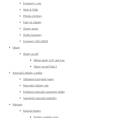
Fototapety z cest
Moře & Pláže
Příroda a Květiny
Parky & Zahrady
Západy slunce
Dveřní fototapety
Fototapety SKLADEM
Obrazy
Obrazy na zeď
Dětské obrazy Lilly and Luis
Obrazy na zeď Patel 2
Renovační obklady a dlažba
Obkladové kuchyňské panely
Renovační obklady stěn
Podlahová renovační samolepící dlažba
Samolepící renovační kachličky
Dekorace
Klasické bordury
Bordury moderní vzory