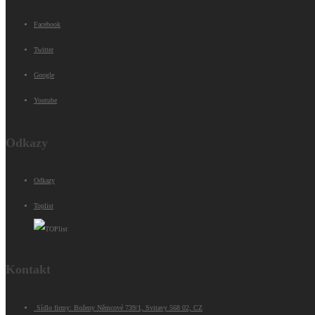
Facebook
Twitter
Google
Youtube
Odkazy
Odkazy
Toplist
Kontakt
Sídlo firmy: Boženy Němcové 739/1, Svitavy 568 02, CZ