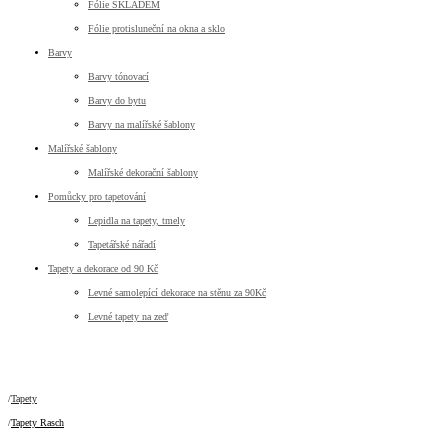
Fólie SKLADEM
Fólie protisluneční na okna a sklo
Barvy
Barvy tónovací
Barvy do bytu
Barvy na malířské šablony
Malířské šablony
Malířské dekorační šablony
Pomůcky pro tapetování
Lepidla na tapety, tmely
Tapetářské nářadí
Tapety a dekorace od 90 Kč
Levné samolepící dekorace na stěnu za 90Kč
Levné tapety na zeď
Tapety
Tapety Rasch