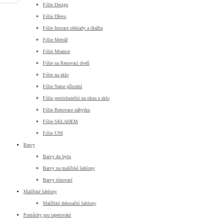
Fólie Design
Fólie Dřevo
Fólie Imitace obklady a dlažba
Fólie Metráž
Fólie Mramor
Fólie na Renovaci dveří
Fólie na sklo
Fólie Natur přírodní
Fólie protisluneční na okna a sklo
Fólie Renovace nábytku
Fólie SKLADEM
Fólie UNI
Barvy
Barvy do bytu
Barvy na malířské šablony
Barvy tónovací
Malířské šablony
Malířské dekorační šablony
Pomůcky pro tapetování