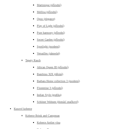
Martinique (přírodní)
Mellisa (přírodní)
Opus (elegance)
Play of Light (přírodní)
Pure harmony (přírodní)
Secret Garden (přírodní)
Spotlight (moderní)
Versailles (zámecké)
Tapety Rasch
African Queen III (přírodní)
Bambino XIX (dětské)
Barbara Home collection 3 (moderní)
Florentine 3 (přírodní)
Indian Style (grafika)
Schöner Wohnen (domácí značkové)
Kusové koberce
Koberce Brink and Campman
Koberce Atelier vlna