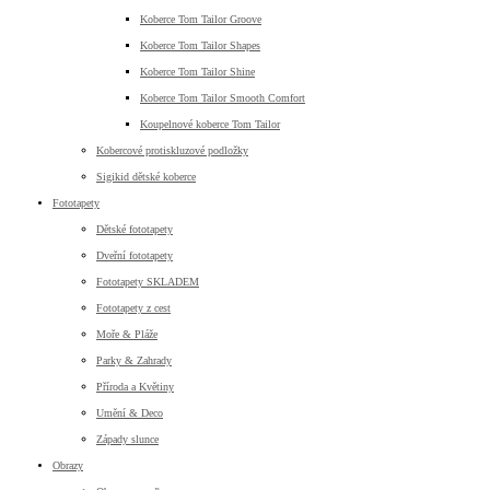
Koberce Tom Tailor Groove
Koberce Tom Tailor Shapes
Koberce Tom Tailor Shine
Koberce Tom Tailor Smooth Comfort
Koupelnové koberce Tom Tailor
Kobercové protiskluzové podložky
Sigikid dětské koberce
Fototapety
Dětské fototapety
Dveřní fototapety
Fototapety SKLADEM
Fototapety z cest
Moře & Pláže
Parky & Zahrady
Příroda a Květiny
Umění & Deco
Západy slunce
Obrazy