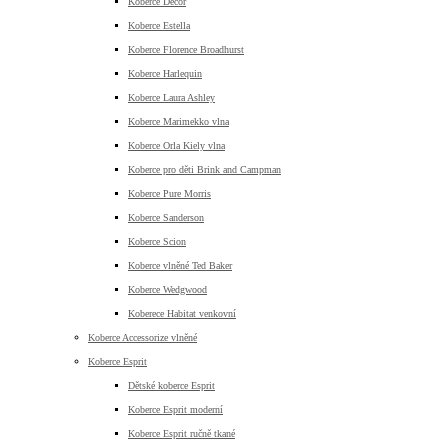
Koberce Decor
Koberce Estella
Koberce Florence Broadhurst
Koberce Harlequin
Koberce Laura Ashley
Koberce Marimekko vlna
Koberce Orla Kiely vlna
Koberce pro děti Brink and Campman
Koberce Pure Morris
Koberce Sanderson
Koberce Scion
Koberce vlněné Ted Baker
Koberce Wedgwood
Koberece Habitat venkovní
Koberce Accessorize vlněné
Koberce Esprit
Dětské koberce Esprit
Koberce Esprit moderní
Koberce Esprit ručně tkané