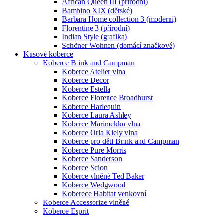
African Queen III (přírodní)
Bambino XIX (dětské)
Barbara Home collection 3 (moderní)
Florentine 3 (přírodní)
Indian Style (grafika)
Schöner Wohnen (domácí značkové)
Kusové koberce
Koberce Brink and Campman
Koberce Atelier vlna
Koberce Decor
Koberce Estella
Koberce Florence Broadhurst
Koberce Harlequin
Koberce Laura Ashley
Koberce Marimekko vlna
Koberce Orla Kiely vlna
Koberce pro děti Brink and Campman
Koberce Pure Morris
Koberce Sanderson
Koberce Scion
Koberce vlněné Ted Baker
Koberce Wedgwood
Koberece Habitat venkovní
Koberce Accessorize vlněné
Koberce Esprit