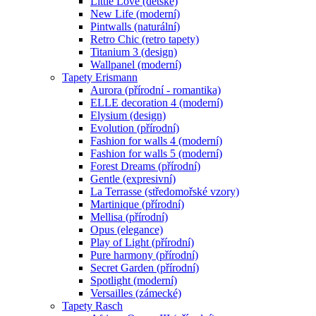
Little Love (dětské)
New Life (moderní)
Pintwalls (naturální)
Retro Chic (retro tapety)
Titanium 3 (design)
Wallpanel (moderní)
Tapety Erismann
Aurora (přírodní - romantika)
ELLE decoration 4 (moderní)
Elysium (design)
Evolution (přírodní)
Fashion for walls 4 (moderní)
Fashion for walls 5 (moderní)
Forest Dreams (přírodní)
Gentle (expresivní)
La Terrasse (středomořské vzory)
Martinique (přírodní)
Mellisa (přírodní)
Opus (elegance)
Play of Light (přírodní)
Pure harmony (přírodní)
Secret Garden (přírodní)
Spotlight (moderní)
Versailles (zámecké)
Tapety Rasch