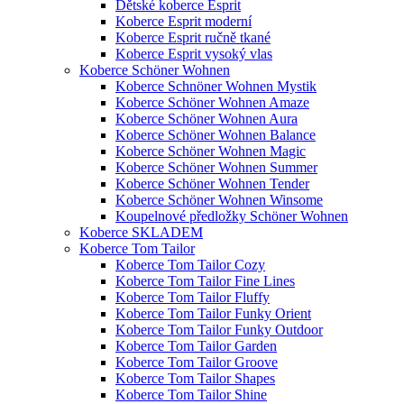
Dětské koberce Esprit
Koberce Esprit moderní
Koberce Esprit ručně tkané
Koberce Esprit vysoký vlas
Koberce Schöner Wohnen
Koberce Schnöner Wohnen Mystik
Koberce Schöner Wohnen Amaze
Koberce Schöner Wohnen Aura
Koberce Schöner Wohnen Balance
Koberce Schöner Wohnen Magic
Koberce Schöner Wohnen Summer
Koberce Schöner Wohnen Tender
Koberce Schöner Wohnen Winsome
Koupelnové předložky Schöner Wohnen
Koberce SKLADEM
Koberce Tom Tailor
Koberce Tom Tailor Cozy
Koberce Tom Tailor Fine Lines
Koberce Tom Tailor Fluffy
Koberce Tom Tailor Funky Orient
Koberce Tom Tailor Funky Outdoor
Koberce Tom Tailor Garden
Koberce Tom Tailor Groove
Koberce Tom Tailor Shapes
Koberce Tom Tailor Shine