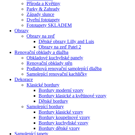
Příroda a Květiny
Parky & Zahrady
Západy slunce
Dveřní fototapety
Fototapety SKLADEM
Obrazy
Obrazy na zeď
Dětské obrazy Lilly and Luis
Obrazy na zeď Patel 2
Renovační obklady a dlažba
Obkladové kuchyňské panely
Renovační obklady stěn
Podlahová renovační samolepící dlažba
Samolepící renovační kachličky
Dekorace
Klasické bordury
Bordury moderní vzory
Bordury klasické a květinové vzory
Dětské bordury
Samolepící bordury
Bordury klasické vzory
Bordury koupelnové vzory
Bordury kuchyňské vzory
Bordury dětské vzory
Samolepící tapety