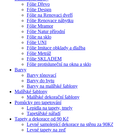
Fólie Dřevo
Fólie Design
Fólie na Renovaci dveří
Fólie Renovace nábytku
Fólie Mramor
Fólie Natur přírodní
Fólie na sklo
Fólie UNI
Fólie Imitace obklady a dlažba
Fólie Metráž
Fólie SKLADEM
Fólie protisluneční na okna a sklo
Barvy
Barvy tónovací
Barvy do bytu
Barvy na malířské šablony
Malířské šablony
Malířské dekorační šablony
Pomůcky pro tapetování
Lepidla na tapety, tmely
Tapetářské nářadí
Tapety a dekorace od 90 Kč
Levné samolepící dekorace na stěnu za 90Kč
Levné tapety na zeď