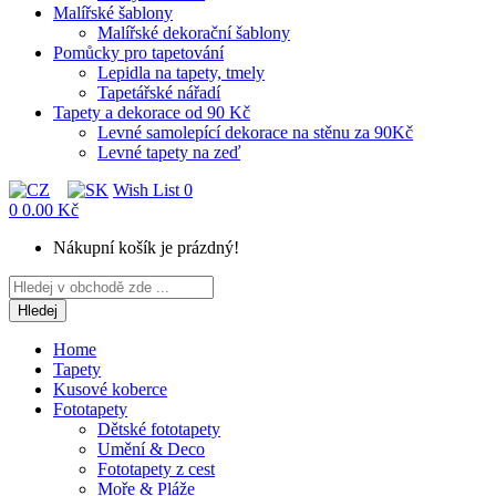
Malířské šablony
Malířské dekorační šablony
Pomůcky pro tapetování
Lepidla na tapety, tmely
Tapetářské nářadí
Tapety a dekorace od 90 Kč
Levné samolepící dekorace na stěnu za 90Kč
Levné tapety na zeď
Wish List
0
0
0.00 Kč
Nákupní košík je prázdný!
Hledej
Home
Tapety
Kusové koberce
Fototapety
Dětské fototapety
Umění & Deco
Fototapety z cest
Moře & Pláže