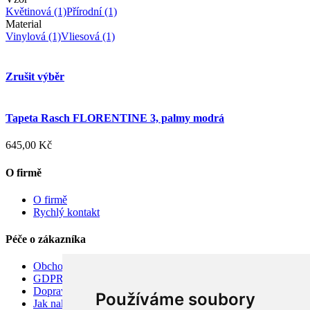
Květinová
(1)
Přírodní
(1)
Material
Vinylová
(1)
Vliesová
(1)
Zrušit výběr
Tapeta Rasch FLORENTINE 3, palmy modrá
645,00 Kč
O firmě
O firmě
Rychlý kontakt
Péče o zákazníka
Obchodní podmínky
GDPR
Doprava
Používáme soubory
Jak nakupovat