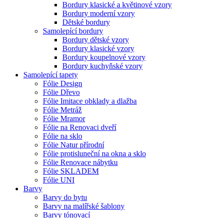
Bordury klasické a květinové vzory
Bordury moderní vzory
Dětské bordury
Samolepící bordury
Bordury dětské vzory
Bordury klasické vzory
Bordury koupelnové vzory
Bordury kuchyňské vzory
Samolepící tapety
Fólie Design
Fólie Dřevo
Fólie Imitace obklady a dlažba
Fólie Metráž
Fólie Mramor
Fólie na Renovaci dveří
Fólie na sklo
Fólie Natur přírodní
Fólie protisluneční na okna a sklo
Fólie Renovace nábytku
Fólie SKLADEM
Fólie UNI
Barvy
Barvy do bytu
Barvy na malířské šablony
Barvy tónovací