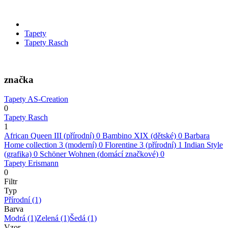
Tapety
Tapety Rasch
značka
Tapety AS-Creation
0
Tapety Rasch
1
African Queen III (přírodní)
0
Bambino XIX (dětské)
0
Barbara
Home collection 3 (moderní)
0
Florentine 3 (přírodní)
1
Indian Style
(grafika)
0
Schöner Wohnen (domácí značkové)
0
Tapety Erismann
0
Filtr
Typ
Přírodní
(1)
Barva
Modrá
(1)
Zelená
(1)
Šedá
(1)
Vzor