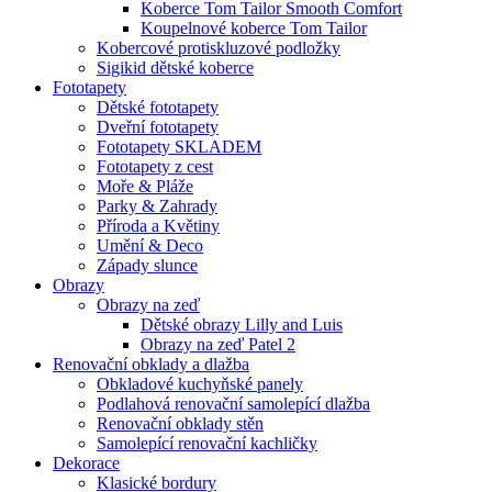
Koberce Tom Tailor Smooth Comfort
Koupelnové koberce Tom Tailor
Kobercové protiskluzové podložky
Sigikid dětské koberce
Fototapety
Dětské fototapety
Dveřní fototapety
Fototapety SKLADEM
Fototapety z cest
Moře & Pláže
Parky & Zahrady
Příroda a Květiny
Umění & Deco
Západy slunce
Obrazy
Obrazy na zeď
Dětské obrazy Lilly and Luis
Obrazy na zeď Patel 2
Renovační obklady a dlažba
Obkladové kuchyňské panely
Podlahová renovační samolepící dlažba
Renovační obklady stěn
Samolepící renovační kachličky
Dekorace
Klasické bordury