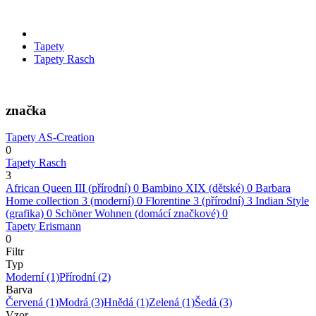
Tapety
Tapety Rasch
značka
Tapety AS-Creation
0
Tapety Rasch
3
African Queen III (přírodní)
0
Bambino XIX (dětské)
0
Barbara
Home collection 3 (moderní)
0
Florentine 3 (přírodní)
3
Indian Style
(grafika)
0
Schöner Wohnen (domácí značkové)
0
Tapety Erismann
0
Filtr
Typ
Moderní
(1)
Přírodní
(2)
Barva
Červená
(1)
Modrá
(3)
Hnědá
(1)
Zelená
(1)
Šedá
(3)
Vzor