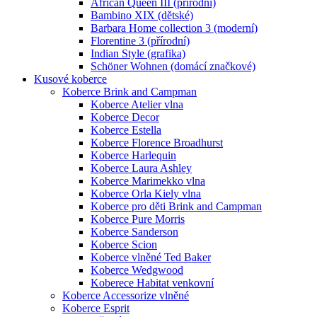
African Queen III (přírodní)
Bambino XIX (dětské)
Barbara Home collection 3 (moderní)
Florentine 3 (přírodní)
Indian Style (grafika)
Schöner Wohnen (domácí značkové)
Kusové koberce
Koberce Brink and Campman
Koberce Atelier vlna
Koberce Decor
Koberce Estella
Koberce Florence Broadhurst
Koberce Harlequin
Koberce Laura Ashley
Koberce Marimekko vlna
Koberce Orla Kiely vlna
Koberce pro děti Brink and Campman
Koberce Pure Morris
Koberce Sanderson
Koberce Scion
Koberce vlněné Ted Baker
Koberce Wedgwood
Koberece Habitat venkovní
Koberce Accessorize vlněné
Koberce Esprit