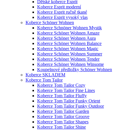
Dětské koberce Esprit
Koberce Esprit moderní
Koberce Esprit ručně tkané
Koberce Esprit vysoký vlas
Koberce Schöner Wohnen
Koberce Schnöner Wohnen Mystik
Koberce Schöner Wohnen Amaze
Koberce Schöner Wohnen Aura
Koberce Schöner Wohnen Balance
Koberce Schöner Wohnen Magic
Koberce Schöner Wohnen Summer
Koberce Schöner Wohnen Tender
Koberce Schöner Wohnen Winsome
Koupelnové předložky Schöner Wohnen
Koberce SKLADEM
Koberce Tom Tailor
Koberce Tom Tailor Cozy
Koberce Tom Tailor Fine Lines
Koberce Tom Tailor Fluffy
Koberce Tom Tailor Funky Orient
Koberce Tom Tailor Funky Outdoor
Koberce Tom Tailor Garden
Koberce Tom Tailor Groove
Koberce Tom Tailor Shapes
Koberce Tom Tailor Shine