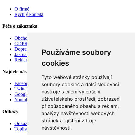
O firmě
Rychlý kontakt
Péče o zákazníka
Obchodní podmínky
GDPR
Doprava
Používáme soubory
Jak nakupovat
Reklamace
cookies
Najdete nás
Tyto webové stránky používají
Facebook
soubory cookies a další sledovací
Twitter
nástroje s cílem vylepšení
Google
uživatelského prostředí, zobrazení
Youtube
přizpůsobeného obsahu a reklam,
Odkazy
analýzy návštěvnosti webových
stránek a zjištění zdroje
Odkazy
návštěvnosti.
Toplist