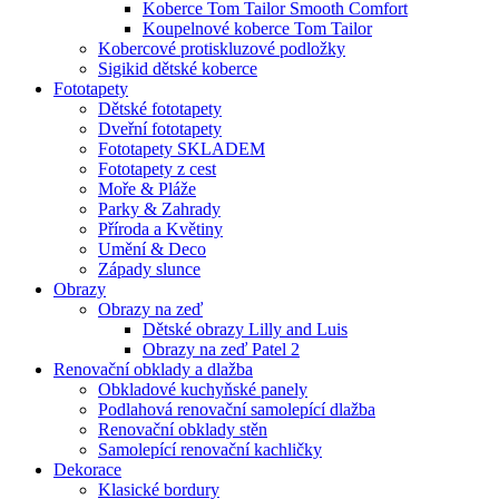
Koberce Tom Tailor Smooth Comfort
Koupelnové koberce Tom Tailor
Kobercové protiskluzové podložky
Sigikid dětské koberce
Fototapety
Dětské fototapety
Dveřní fototapety
Fototapety SKLADEM
Fototapety z cest
Moře & Pláže
Parky & Zahrady
Příroda a Květiny
Umění & Deco
Západy slunce
Obrazy
Obrazy na zeď
Dětské obrazy Lilly and Luis
Obrazy na zeď Patel 2
Renovační obklady a dlažba
Obkladové kuchyňské panely
Podlahová renovační samolepící dlažba
Renovační obklady stěn
Samolepící renovační kachličky
Dekorace
Klasické bordury