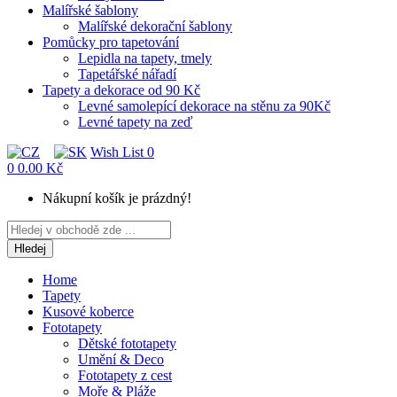
Malířské šablony
Malířské dekorační šablony
Pomůcky pro tapetování
Lepidla na tapety, tmely
Tapetářské nářadí
Tapety a dekorace od 90 Kč
Levné samolepící dekorace na stěnu za 90Kč
Levné tapety na zeď
Wish List
0
0
0.00 Kč
Nákupní košík je prázdný!
Hledej
Home
Tapety
Kusové koberce
Fototapety
Dětské fototapety
Umění & Deco
Fototapety z cest
Moře & Pláže