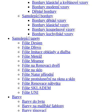
Bordury klasické a květinové vzory
Bordury moderní vzory
Dětské bordury
Samolepící bordury
Bordury dětské vzory
Bordury klasické vzory
Bordury koupelnové vzory
Bordury kuchyňské vzory
Samolepící tapety
Fólie Design
Fólie Dřevo
Fólie Imitace obklady a dlažba
Fólie Metráž
Fólie Mramor
Fólie na Renovaci dveří
Fólie na sklo
Fólie Natur přírodní
Fólie protisluneční na okna a sklo
Fólie Renovace nábytku
Fólie SKLADEM
Fólie UNI
Barvy
Barvy do bytu
Barvy na malířské šablony
Barvy tónovací