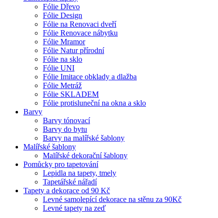
Fólie Dřevo
Fólie Design
Fólie na Renovaci dveří
Fólie Renovace nábytku
Fólie Mramor
Fólie Natur přírodní
Fólie na sklo
Fólie UNI
Fólie Imitace obklady a dlažba
Fólie Metráž
Fólie SKLADEM
Fólie protisluneční na okna a sklo
Barvy
Barvy tónovací
Barvy do bytu
Barvy na malířské šablony
Malířské šablony
Malířské dekorační šablony
Pomůcky pro tapetování
Lepidla na tapety, tmely
Tapetářské nářadí
Tapety a dekorace od 90 Kč
Levné samolepící dekorace na stěnu za 90Kč
Levné tapety na zeď