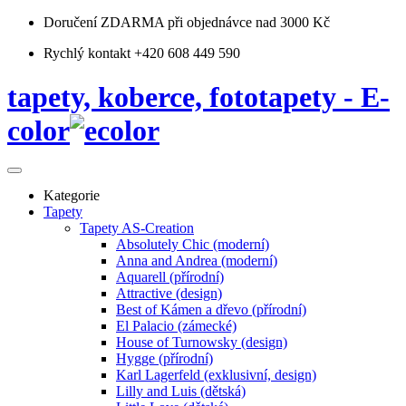
Doručení ZDARMA
při objednávce nad 3000 Kč
Rychlý kontakt +420 608 449 590
tapety, koberce, fototapety - E-
color
Kategorie
Tapety
Tapety AS-Creation
Absolutely Chic (moderní)
Anna and Andrea (moderní)
Aquarell (přírodní)
Attractive (design)
Best of Kámen a dřevo (přírodní)
El Palacio (zámecké)
House of Turnowsky (design)
Hygge (přírodní)
Karl Lagerfeld (exklusivní, design)
Lilly and Luis (dětská)