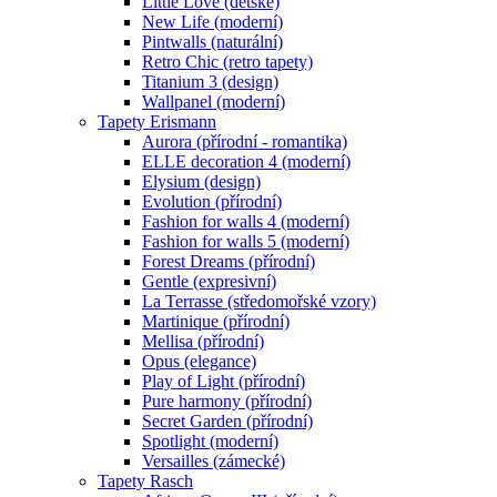
Little Love (dětské)
New Life (moderní)
Pintwalls (naturální)
Retro Chic (retro tapety)
Titanium 3 (design)
Wallpanel (moderní)
Tapety Erismann
Aurora (přírodní - romantika)
ELLE decoration 4 (moderní)
Elysium (design)
Evolution (přírodní)
Fashion for walls 4 (moderní)
Fashion for walls 5 (moderní)
Forest Dreams (přírodní)
Gentle (expresivní)
La Terrasse (středomořské vzory)
Martinique (přírodní)
Mellisa (přírodní)
Opus (elegance)
Play of Light (přírodní)
Pure harmony (přírodní)
Secret Garden (přírodní)
Spotlight (moderní)
Versailles (zámecké)
Tapety Rasch