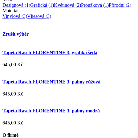
Designová
(1)
Grafická
(1)
Květinová
(2)
Proužková
(1)
Přírodní
(2)
Material
Vinylová
(3)
Vliesová
(3)
Zrušit výběr
Tapeta Rasch FLORENTINE 3, grafika šedá
645,00 Kč
Tapeta Rasch FLORENTINE 3, palmy růžová
645,00 Kč
Tapeta Rasch FLORENTINE 3, palmy modrá
645,00 Kč
O firmě