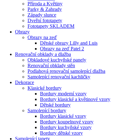
Příroda a Květiny
Parky & Zahrady
Západy slunce
Dveřní fototapety
Fototapety SKLADEM
Obrazy
Obrazy na zeď
Dětské obrazy Lilly and Luis
Obrazy na zeď Patel 2
Renovační obklady a dlažba
Obkladové kuchyňské panely
Renovační obklady stěn
Podlahová renovační samolepící dlažba
Samolepící renovační kachličky
Dekorace
Klasické bordury
Bordury moderní vzory
Bordury klasické a květinové vzory
Dětské bordury
Samolepící bordury
Bordury klasické vzory
Bordury koupelnové vzory
Bordury kuchyňské vzory
Bordury dětské vzory
Samolepící tapety