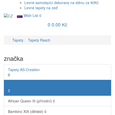
Levné samolepící dekorace na stěnu za 90Kč
Levné tapety na zeď
Wish List
0
0
0.00 Kč
Tapety
Tapety Rasch
značka
Tapety AS-Creation
0
Tapety Rasch
2
African Queen III (přírodní)
0
Bambino XIX (dětské)
0